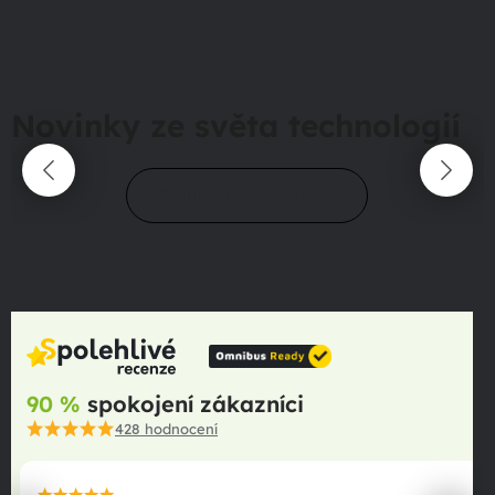
Novinky ze světa technologií
Přejít do magazínu
90 %
spokojení zákazníci
428
hodnocení