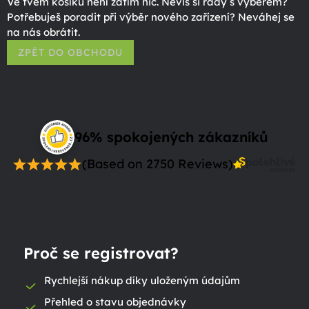
Ve tvém košíku není zatím nic. Nevíš si rady s výběrem?
Potřebuješ poradit při výběr nového zařízení? Neváhej se
na nás obrátit.
ZPĚT DO OBCHODU
96% spokojených zákazníků
(Based on 2750 Reviews)
Proč se registrovat?
Rychlejší nákup díky uloženým údajům
Přehled o stavu objednávky