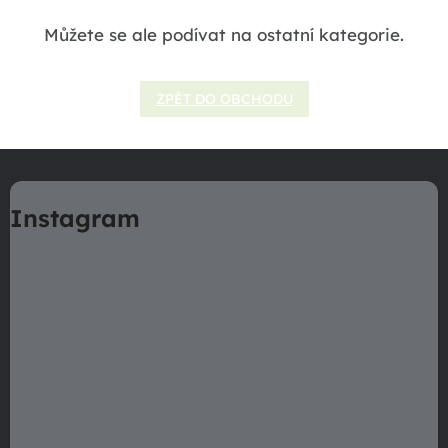
Můžete se ale podívat na ostatní kategorie.
ZPĚT DO OBCHODU
Z
á
Instagram
p
a
t
í