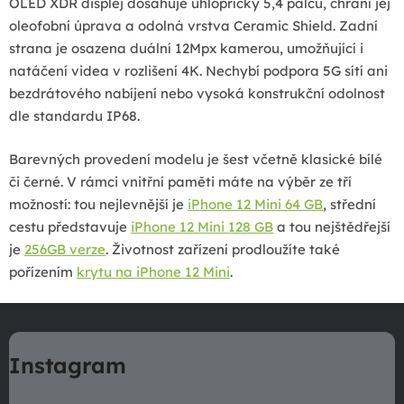
OLED XDR displej dosahuje úhlopříčky 5,4 palců, chrání jej
k
oleofobní úprava a odolná vrstva Ceramic Shield. Zadní
y
strana je osazena duální 12Mpx kamerou, umožňující i
v
natáčení videa v rozlišení 4K. Nechybí podpora 5G sítí ani
ý
bezdrátového nabíjení nebo vysoká konstrukční odolnost
p
dle standardu IP68.
i
s
Barevných provedení modelu je šest včetně klasické bílé
u
či černé. V rámci vnitřní paměti máte na výběr ze tří
možností: tou nejlevnější je
iPhone 12 Mini 64 GB
, střední
cestu představuje
iPhone 12 Mini 128 GB
a tou nejštědřejší
je
256GB verze
. Životnost zařízení prodloužíte také
pořízením
krytu na iPhone 12 Mini
.
Z
á
Instagram
p
a