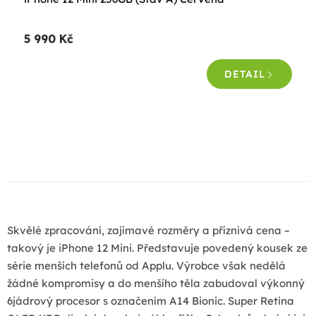
hodnocení
produktu
5 990 Kč
je
5,0
DETAIL
z
5
hvězdiček.
O
v
l
á
d
a
Skvělé zpracování, zajímavé rozměry a příznivá cena –
c
takový je iPhone 12 Mini. Představuje povedený kousek ze
í
série menších telefonů od Applu. Výrobce však nedělá
p
žádné kompromisy a do menšího těla zabudoval výkonný
r
6jádrový procesor s označením A14 Bionic. Super Retina
v