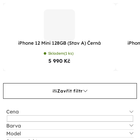
iPhone 12 Mini 128GB (Stav A) Černá
iPhon
Skladem
(1 ks)
5 990 Kč
Zavřít filtr
Cena
Barva
Model