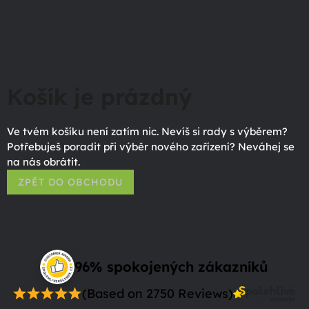
Košík je prázdný
Ve tvém košíku není zatím nic. Nevíš si rady s výběrem?
Potřebuješ poradit při výběr nového zařízení? Neváhej se
na nás obrátit.
ZPĚT DO OBCHODU
96% spokojených zákazníků
(Based on 2750 Reviews)