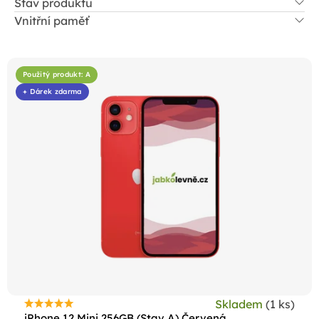
Stav produktu
Vnitřní paměť
V
ý
Použitý produkt: A
p
+ Dárek zdarma
i
s
p
r
o
d
u
k
t
ů
Skladem
(1 ks)
Průměrné
iPhone 12 Mini 256GB (Stav A) Červená