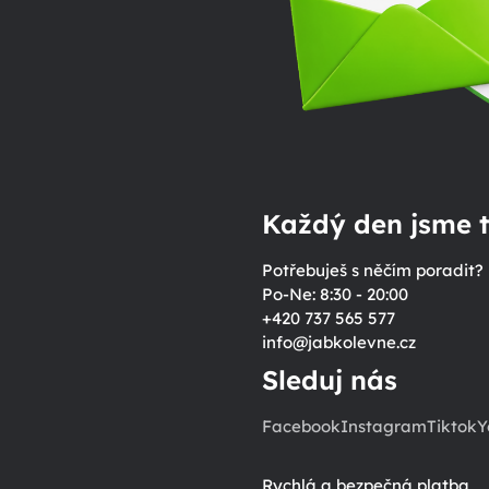
Každý den jsme t
Potřebuješ s něčím poradit?
Po-Ne: 8:30 - 20:00
+420 737 565 577
info
@
jabkolevne.cz
Sleduj nás
Facebook
Instagram
Tiktok
Y
Rychlá a bezpečná platba