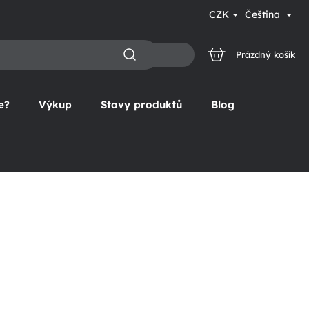
CZK
Čeština
Prázdný košík
NÁKUPNÍ
KOŠÍK
e?
Výkup
Stavy produktů
Blog