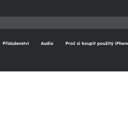
Příslušenství
Audio
Proč si koupit použitý iPhon