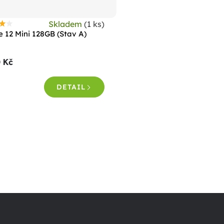
Skladem
(1 ks)
růměrné
e 12 Mini 128GB (Stav A)
odnocení
roduktu
 Kč
e
,4
DETAIL
vězdiček.