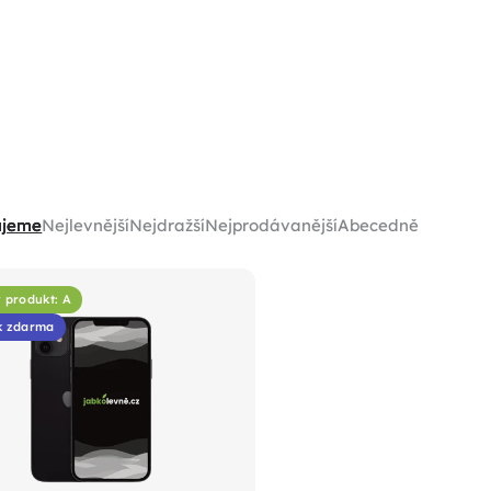
ujeme
Nejlevnější
Nejdražší
Nejprodávanější
Abecedně
 produkt: A
k zdarma