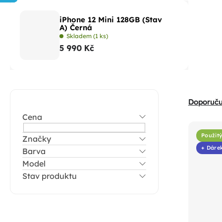
iPhone 12 Mini 128GB (Stav
A) Černá
Skladem
(1 ks)
5 990 Kč
P
Ř
Doporuč
o
a
Cena
s
V
z
t
Použitý
Značky
ý
e
+ Dáre
Barva
r
p
n
Model
a
i
í
Stav produktu
n
s
p
n
p
r
í
r