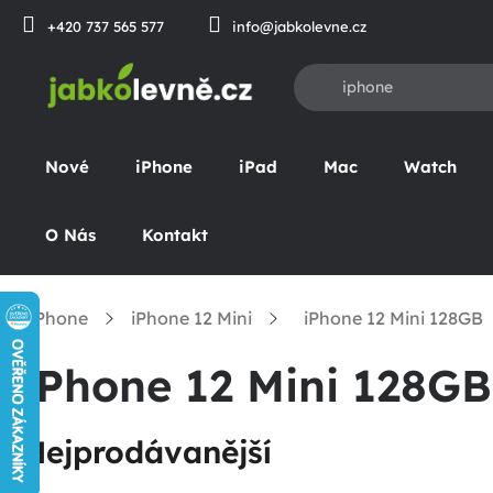
Přejít
+420 737 565 577
info@jabkolevne.cz
na
obsah
Nové
iPhone
iPad
Mac
Watch
O Nás
Kontakt
iPhone
iPhone 12 Mini
iPhone 12 Mini 128GB
omů
iPhone 12 Mini 128GB
Nejprodávanější