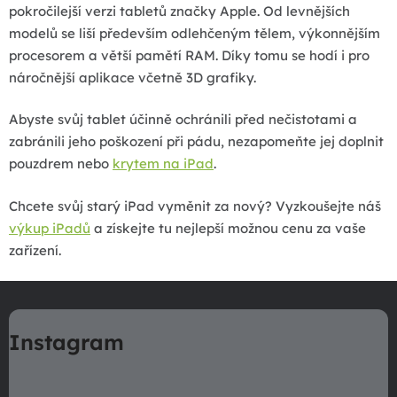
ý
pokročilejší verzi tabletů značky Apple. Od levnějších
p
modelů se liší především odlehčeným tělem, výkonnějším
i
procesorem a větší pamětí RAM. Díky tomu se hodí i pro
s
náročnější aplikace včetně 3D grafiky.
u
Abyste svůj tablet účinně ochránili před nečistotami a
zabránili jeho poškození při pádu, nezapomeňte jej doplnit
pouzdrem nebo
krytem na iPad
.
Chcete svůj starý iPad vyměnit za nový? Vyzkoušejte náš
výkup iPadů
a získejte tu nejlepší možnou cenu za vaše
zařízení.
Z
á
Instagram
p
a