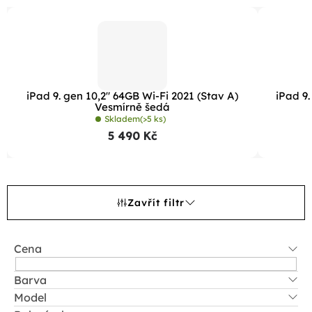
iPad 9. gen 10,2" 64GB Wi-Fi 2021 (Stav A)
iPad 9.
Vesmírně šedá
Skladem
(>5 ks)
5 490 Kč
Zavřít filtr
Cena
Barva
Model