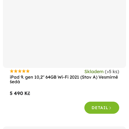
Skladem
(>5 ks)
Průměrné
iPad 9. gen 10,2" 64GB Wi-Fi 2021 (Stav A) Vesmírně
hodnocení
šedá
produktu
5 490 Kč
je
4,5
DETAIL
z
5
hvězdiček.