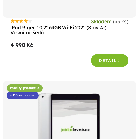
Skladem
(>5 ks)
Průměrné
iPad 9. gen 10,2" 64GB Wi-Fi 2021 (Stav A-)
hodnocení
Vesmírně šedá
produktu
4 990 Kč
je
4,4
DETAIL
z
5
hvězdiček.
Použitý produkt: A
+ Dárek zdarma