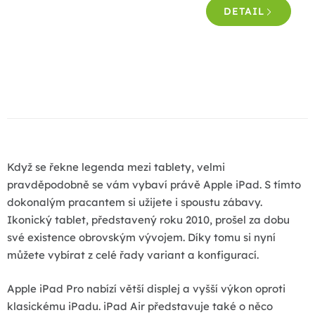
DETAIL
O
v
l
á
d
a
Když se řekne legenda mezi tablety, velmi
c
pravděpodobně se vám vybaví právě Apple iPad. S tímto
í
dokonalým pracantem si užijete i spoustu zábavy.
p
Ikonický tablet, představený roku 2010, prošel za dobu
r
své existence obrovským vývojem. Díky tomu si nyní
v
můžete vybírat z celé řady variant a konfigurací.
k
y
Apple iPad Pro nabízí větší displej a vyšší výkon oproti
v
klasickému iPadu. iPad Air představuje také o něco