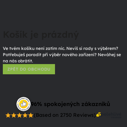
Košík je prázdný
Ve tvém košíku není zatím nic. Nevíš si rady s výběrem?
Potřebuješ poradit při výběr nového zařízení? Neváhej se
na nás obrátit.
ZPĚT DO OBCHODU
96% spokojených zákazníků
(Based on 2750 Reviews)