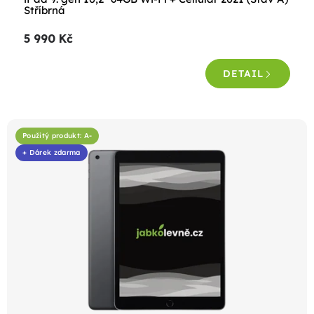
Stříbrná
5 990 Kč
DETAIL
Použitý produkt: A-
+ Dárek zdarma