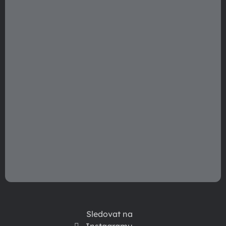
t
í
Sledovat na