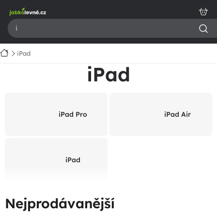
Přejít
na
obsah
Domů
iPad
iPad
iPad Pro
iPad Air
iPad
Nejprodávanější