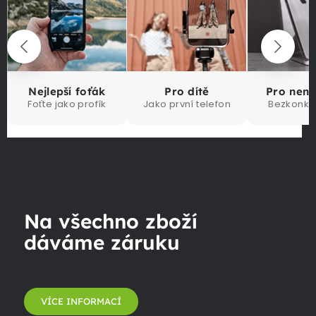
Nejlepší foťák
Pro dítě
Pro nen
Foťte jako profík
Jako první telefon
Bezkonku
Na všechno zboží
dáváme záruku
VÍCE INFORMACÍ