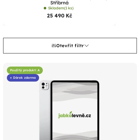
Stříbrná
Skladem
(1 ks)
25 490 Kč
Otevřít filtr
V
ý
Použitý produkt: A
+ Dárek zdarma
p
i
s
p
r
o
d