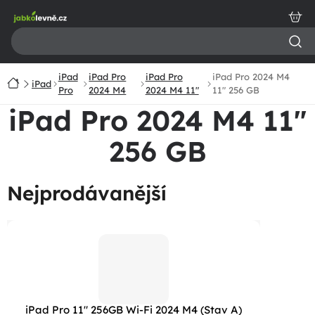
Přejít
na
obsah
iPad
iPad Pro
iPad Pro
iPad Pro 2024 M4
Domů
iPad
Pro
2024 M4
2024 M4 11"
11" 256 GB
iPad Pro 2024 M4 11"
256 GB
Nejprodávanější
iPad Pro 11" 256GB Wi-Fi 2024 M4 (Stav A)