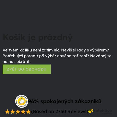
Košík je prázdný
Ve tvém košíku není zatím nic. Nevíš si rady s výběrem?
Potřebuješ poradit při výběr nového zařízení? Neváhej se
na nás obrátit.
ZPĚT DO OBCHODU
96% spokojených zákazníků
(Based on 2750 Reviews)