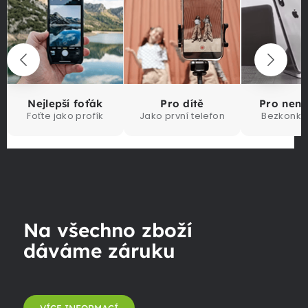
Nejlepší foťák
Pro dítě
Pro nen
Foťte jako profík
Jako první telefon
Bezkonku
Na všechno zboží
dáváme záruku