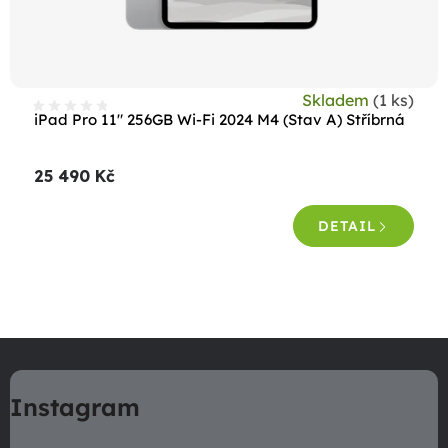
u
k
t
Skladem
(1 ks)
ů
iPad Pro 11" 256GB Wi-Fi 2024 M4 (Stav A) Stříbrná
25 490 Kč
DETAIL
O
v
Z
l
á
á
Instagram
p
d
a
a