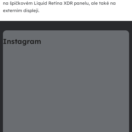
r
na špičkovém Liquid Retina XDR panelu, ale také na
v
externím displeji.
k
Z
y
v
á
ý
Instagram
p
p
a
i
t
s
í
u