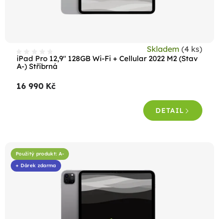
u
k
t
Skladem
(4 ks)
ů
iPad Pro 12,9" 128GB Wi-Fi + Cellular 2022 M2 (Stav
A-) Stříbrná
16 990 Kč
DETAIL
Použitý produkt: A-
+ Dárek zdarma