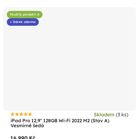
Použitý produkt: A
+ Dárek zdarma
Skladem
(3 ks)
Průměrné
iPad Pro 12,9" 128GB Wi-Fi 2022 M2 (Stav A)
hodnocení
Vesmírně šedá
produktu
16 990 Kč