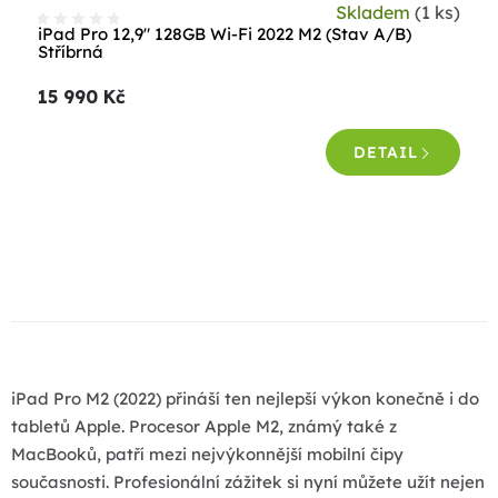
Skladem
(1 ks)
iPad Pro 12,9" 128GB Wi-Fi 2022 M2 (Stav A/B)
Stříbrná
15 990 Kč
DETAIL
O
v
l
á
d
a
i
Pad Pro M2 (2022) přináší ten nejlepší výkon konečně i do
c
tabletů Apple. Procesor Apple M2, známý také z
í
MacBooků, patří mezi nejvýkonnější mobilní čipy
p
současnosti. Profesionální zážitek si nyní můžete užít nejen