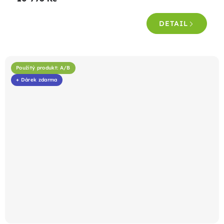
je
5,0
DETAIL
z
5
hvězdiček.
Použitý produkt: A/B
+ Dárek zdarma