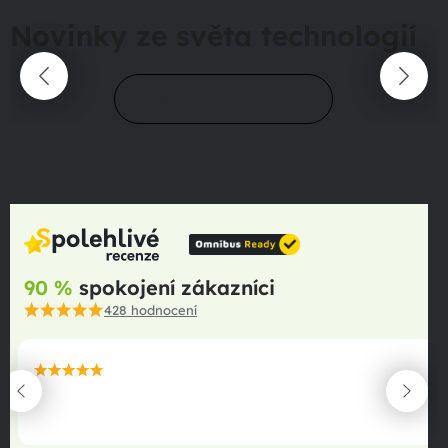
Novinky ze světa technologií
Přejít do magazínu
90 %
spokojení zákazníci
428
hodnocení
maximální spokojenost
22.06.2025