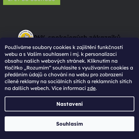
96% spokojených zákazníků
Používáme soubory cookies k zajištění funkčnosti
(Based on 2750 Reviews)
webu a s Vaším souhlasem i mj. k personalizaci
obsahu našich webových stránek. Kliknutím na
tlačítko „Rozumím“ souhlasíte s využívaním cookies a
předáním údajů o chování na webu pro zobrazení
cílené reklamy na sociálních sítích a reklamních sítích
na dalších webech. Více informací
zde
.
Proč se registrovat?
Rychlejší nákup díky uloženým údajům
Nastavení
Přehled o stavu objednávky
Kompletní historie objednávek
Souhlasím
Speciální akce, novinky a slevy pro
registrované