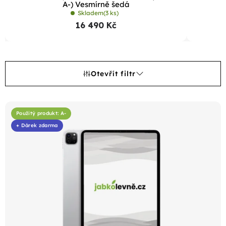
A-) Vesmírně šedá
Skladem
(3 ks)
16 490 Kč
Otevřít filtr
V
ý
Použitý produkt: A-
+ Dárek zdarma
p
i
s
p
r
o
d