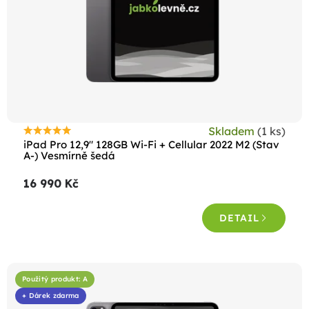
Skladem
(1 ks)
Průměrné
iPad Pro 12,9" 128GB Wi-Fi + Cellular 2022 M2 (Stav
hodnocení
A-) Vesmírně šedá
produktu
16 990 Kč
je
5,0
DETAIL
z
5
hvězdiček.
Použitý produkt: A
+ Dárek zdarma