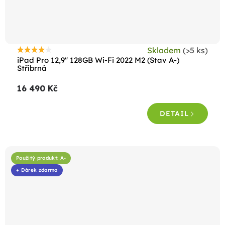
Skladem
(>5 ks)
Průměrné
iPad Pro 12,9" 128GB Wi-Fi 2022 M2 (Stav A-)
hodnocení
Stříbrná
produktu
16 490 Kč
je
4,4
DETAIL
z
5
hvězdiček.
Použitý produkt: A-
+ Dárek zdarma