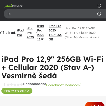
Přejít
na
obsah
iPad
iPad Pro
iPad
iPad Pro 12,9" 256GB
iPad
Pro
2020
Domů
iPad
Pro
Wi-Fi + Cellular 2020
Pro
2020
12,9" 256
2020
(Stav A-) Vesmírně šedá
12,9"
GB
iPad Pro 12,9" 256GB Wi-Fi
+ Cellular 2020 (Stav A-)
Vesmírně šedá
Neohodnoceno
Podrobnosti hodnocení
Průměrné
Použitý produkt: A-
hodnocení
produktu
je