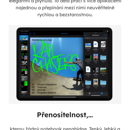
elegantní a plynulá. To dělá práci s více aplikacemi
najednou a přepínáni mezi nimi neuvěřitelně
rychlou a bezstarostnou.
Přenositelnost,…
kterou žádný notebook nenabídne. Tenký, lehký a