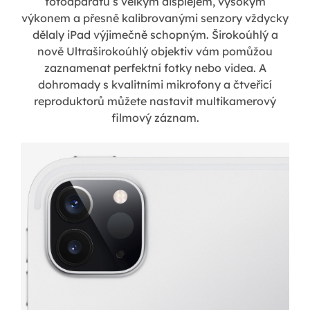
fotoaparátu s velkým displejem, vysokým
výkonem a přesně kalibrovanými senzory vždycky
dělaly iPad výjimečně schopným. Širokoúhlý a
nově Ultraširokoúhlý objektiv vám pomůžou
zaznamenat perfektní fotky nebo videa. A
dohromady s kvalitními mikrofony a čtveřicí
reproduktorů můžete nastavit multikamerový
filmový záznam.