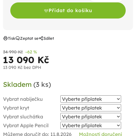
Přidat do košíku
Tisk
Zeptat se
Sdílet
34 990 Kč
–62 %
13 090 Kč
13 090 Kč
bez DPH
Měrná
Skladem
(3 ks)
cena:
Vybrat nabíječku
Vybrat kryt
Vybrat sluchátka
Vybrat Apple Pencil
Můžeme doručit do:
11.8.2026
Možnosti doručení