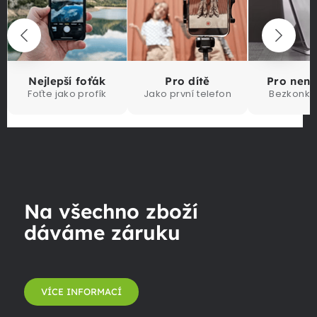
Nejlepší foťák
Pro dítě
Pro nen
Foťte jako profík
Jako první telefon
Bezkonku
Na všechno zboží
dáváme záruku
VÍCE INFORMACÍ