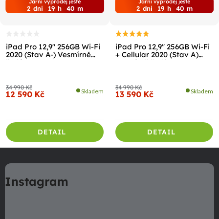
Jarní výprodej ještě
Jarní výprodej ještě
2
dni
19
h
40
m
2
dni
19
h
40
m
iPad Pro 12,9" 256GB Wi-Fi
iPad Pro 12,9" 256GB Wi-Fi
2020 (Stav A-) Vesmírně
+ Cellular 2020 (Stav A)
šedá
Vesmírně šedá
34 990 Kč
34 990 Kč
Skladem
Skladem
12 590 Kč
13 590 Kč
DETAIL
DETAIL
Z
á
Instagram
p
a
t