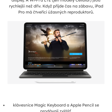
displej. A Wi-Fi a LTE (jen modely Cellular) jsou
rychlejší než dřív. Když přijde čas na zábavu, iPad
Pro má čtveřici úžasných reproduktorů.
klávesnice Magic Keyboard a Apple Pencil se
prodávají zvlášť.