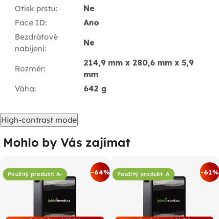
Otisk prstu
:
Ne
Face ID
:
Ano
Bezdrátové
Ne
nabíjení
:
214,9 mm x 280,6 mm x 5,9
Rozměr
:
mm
Váha
:
642 g
High-contrast mode
Mohlo by Vás zajímat
-64%
-61%
Použitý produkt: A-
Použitý produkt: A