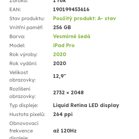
Záruka
:
1 rok
EAN
:
190199453616
Stav produktu
:
Použitý produkt: A- stav
Vnitřní paměť
:
256 GB
Barva
:
Vesmírně šedá
Model
:
iPad Pro
Rok výroby
:
2020
Rok vydání
:
2020
Velikost
12,9"
obrazovky
:
Rozlišení
2732 × 2048
obrazovky
:
Typ displeje
:
Liquid Retina LED display
Hustota pixelů
:
264 ppi
Obnovovací
frekvence
až 120Hz
displeje
: