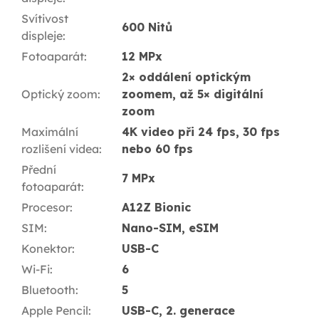
Svítivost
600 Nitů
displeje
:
Fotoaparát
:
12 MPx
2× oddálení optickým
Optický zoom
:
zoomem, až 5× digitální
zoom
Maximální
4K video při 24 fps, 30 fps
rozlišení videa
:
nebo 60 fps
Přední
7 MPx
fotoaparát
:
Procesor
:
A12Z Bionic
SIM
:
Nano-SIM, eSIM
Konektor
:
USB-C
Wi-Fi
:
6
Bluetooth
:
5
Apple Pencil
:
USB-C, 2. generace