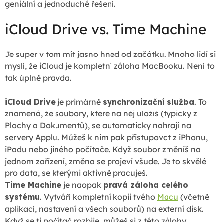
geniální a jednoduché řešení.
iCloud Drive vs. Time Machine
Je super v tom mít jasno hned od začátku. Mnoho lidí si
myslí, že iCloud je kompletní záloha MacBooku. Není to
tak úplně pravda.
iCloud Drive
je primárně
synchronizační služba
. To
znamená, že soubory, které na něj uložíš (typicky z
Plochy a Dokumentů), se automaticky nahrají na
servery Applu. Můžeš k nim pak přistupovat z iPhonu,
iPadu nebo jiného počítače. Když soubor změníš na
jednom zařízení, změna se projeví všude. Je to skvělé
pro data, se kterými aktivně pracuješ.
Time Machine
je naopak
pravá záloha celého
systému
. Vytváří kompletní kopii tvého
Macu
(včetně
aplikací, nastavení a všech souborů) na externí disk.
Když se ti počítač rozbije, můžeš si z této zálohy