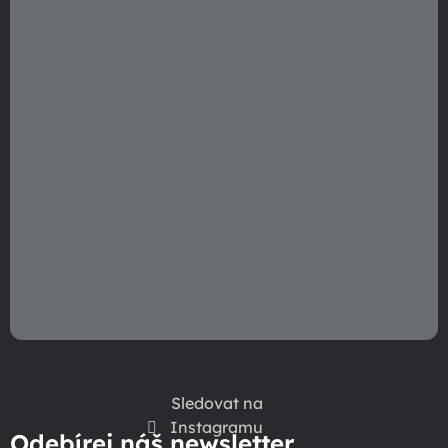
í
Sledovat na
Instagramu
Odebírej náš newsletter