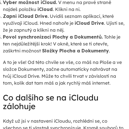
Vyber možnost iCloud.
V menu na pravé straně
najdeš položku
iCloud
. Klikni na ni.
Zapni iCloud Drive.
Uvidíš seznam aplikací, které
využívají iCloud. Hned nahoře je
iCloud Drive
. Ujisti se,
že je zapnutý a klikni na něj.
Povol synchronizaci Plochy a Dokumentů.
Tohle je
ten nejdůležitější krok! V okně, které se ti otevře,
zaškrtni možnost
Složky Plocha a Dokumenty
.
A to je vše! Od této chvíle se vše, co máš na Ploše a ve
složce Dokumenty, začne automaticky nahrávat na
tvůj iCloud Drive. Může to chvíli trvat v závislosti na
tom, kolik dat tam máš a jak rychlý máš internet.
Co dalšího se na iCloudu
zálohuje
Když už jsi v nastavení iCloudu, rozhlédni se, co
všechno se ti vlastně synchronizuje. Kromě souborů to