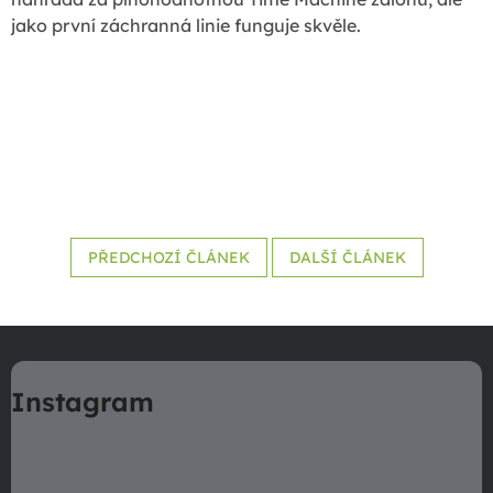
jako první záchranná linie funguje skvěle.
PŘEDCHOZÍ ČLÁNEK
DALŠÍ ČLÁNEK
Z
á
Instagram
p
a
t