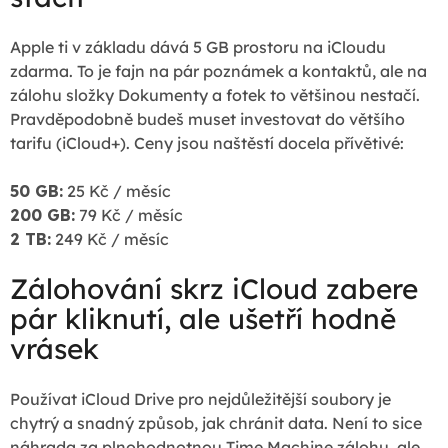
Apple ti v základu dává 5 GB prostoru na iCloudu
zdarma. To je fajn na pár poznámek a kontaktů, ale na
zálohu složky Dokumenty a fotek to většinou nestačí.
Pravděpodobně budeš muset investovat do většího
tarifu (iCloud+). Ceny jsou naštěstí docela přívětivé:
50 GB:
25 Kč / měsíc
200 GB:
79 Kč / měsíc
2 TB:
249 Kč / měsíc
Zálohování skrz iCloud zabere
pár kliknutí, ale ušetří hodně
vrásek
Používat iCloud Drive pro nejdůležitější soubory je
chytrý a snadný způsob, jak chránit data. Není to sice
náhrada za plnohodnotnou Time Machine zálohu, ale