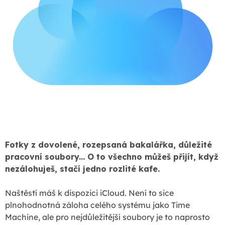
Fotky z dovolené, rozepsaná bakalářka, důležité
pracovní soubory... O to všechno můžeš přijít, když
nezálohuješ, stačí jedno rozlité kafe.
Naštěstí máš k dispozici iCloud. Není to sice
plnohodnotná záloha celého systému jako Time
Machine, ale pro nejdůležitější soubory je to naprosto