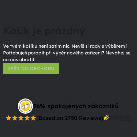
Košík je prázdný
Ve tvém košíku není zatím nic. Nevíš si rady s výběrem?
Potřebuješ poradit při výběr nového zařízení? Neváhej se
na nás obrátit.
ZPĚT DO OBCHODU
96% spokojených zákazníků
(Based on 2750 Reviews)