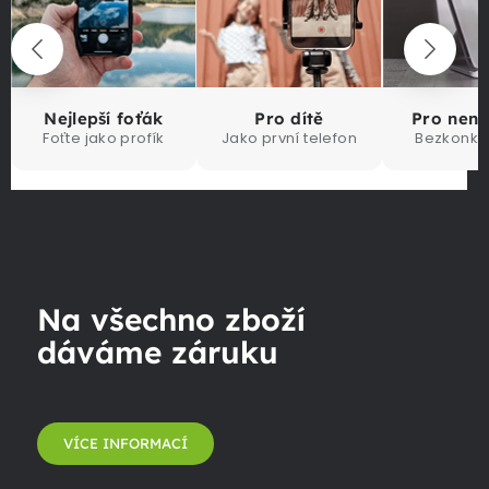
Nejlepší foťák
Pro dítě
Pro nen
Foťte jako profík
Jako první telefon
Bezkonku
Na všechno zboží
dáváme záruku
VÍCE INFORMACÍ