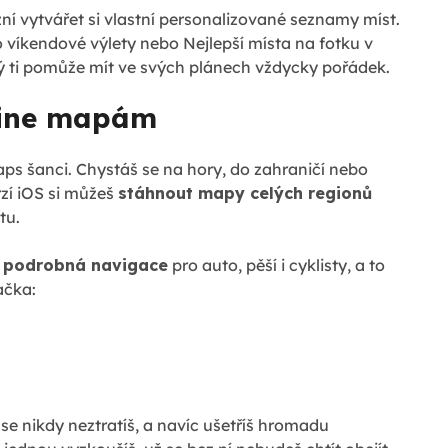
žní vytvářet si vlastní personalizované seznamy míst.
o víkendové výlety nebo Nejlepší místa na fotku v
erý ti pomůže mít ve svých plánech vždycky pořádek.
fline mapám
aps šanci. Chystáš se na hory, do zahraničí nebo
rzí iOS si můžeš
stáhnout mapy celých regionů
tu.
á podrobná navigace
pro auto, pěší i cyklisty, a to
ačka:
 se nikdy neztratíš, a navíc ušetříš hromadu