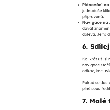
Plánování na
jednoduše klikn
připravená.
Navigace na 
dávat znamení,
doleva. Je to 
6. Sdíle
Kolikrát už js
navigace stačí
odkaz, kde uvi
Pokud se dosta
plně soustředi
7. Malé 