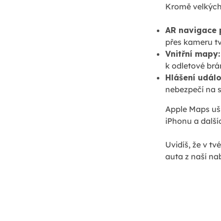
Kromě velkých 
AR navigace p
přes kameru tv
Vnitřní mapy:
k odletové br
Hlášení událo
nebezpečí na si
Apple Maps ušl
iPhonu a dalšíc
Uvidíš, že v t
auta z naší n