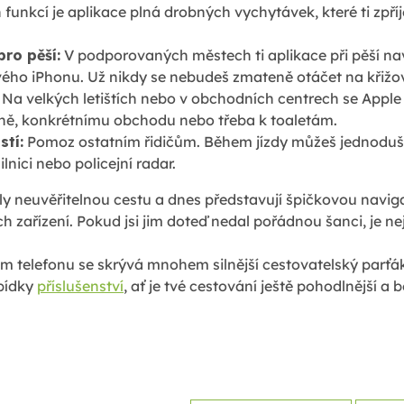
funkcí je aplikace plná drobných vychytávek, které ti zpř
ro pěší:
V podporovaných městech ti aplikace při pěší na
ého iPhonu. Už nikdy se nebudeš zmateně otáčet na křižo
Na velkých letištích nebo v obchodních centrech se Apple
áně, konkrétnímu obchodu nebo třeba k toaletám.
stí:
Pomoz ostatním řidičům. Během jízdy můžeš jednoduše 
lnici nebo policejní radar.
y neuvěřitelnou cestu a dnes představují špičkovou naviga
h zařízení. Pokud jsi jim doteď nedal pořádnou šanci, je nej
vém telefonu se skrývá mnohem silnější cestovatelský parťá
abídky
příslušenství
, ať je tvé cestování ještě pohodlnější a 