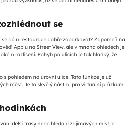
 jednou vyzkoušíš, už se bez ní nebudeš chtít obejít
Rozhlédnout se
tli se dá u restaurace dobře zaparkovat? Zapomeň na
ovědí Applu na Street View, ale v mnoha ohledech je
okém rozlišení. Pohyb po ulicích je tak hladký, že
o s pohledem na úrovni ulice. Tato funkce je už
ch měst. Je to skvělý nástroj pro virtuální průzkum
 hodinkách
vání delší trasy nebo hledání zajímavých míst je