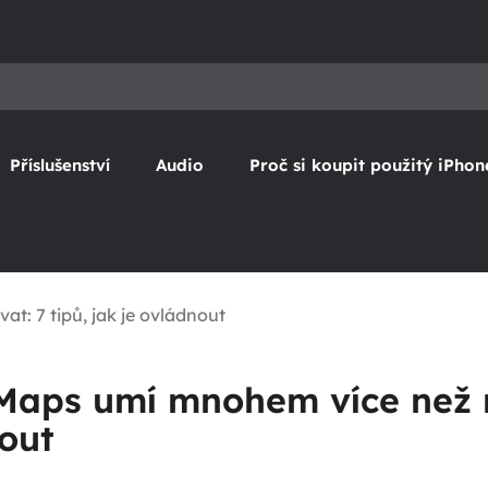
Příslušenství
Audio
Proč si koupit použitý iPhon
: 7 tipů, jak je ovládnout
Maps umí mnohem více než na
out