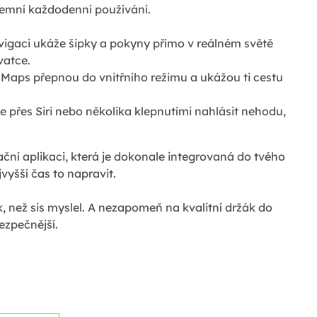
íjemní každodenní používání.
vigaci ukáže šipky a pokyny přímo v reálném světě
vatce.
 Maps přepnou do vnitřního režimu a ukážou ti cestu
přes Siri nebo několika klepnutími nahlásit nehodu,
ční aplikaci, která je dokonale integrovaná do tvého
vyšší čas to napravit.
k, než sis myslel. A nezapomeň na kvalitní držák do
bezpečnější.