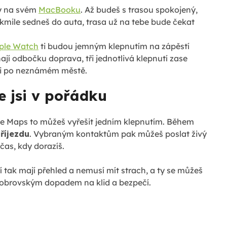
py na svém
MacBooku
. Až budeš s trasou spokojený,
akmile sedneš do auta, trasa už na tebe bude čekat
ple Watch
ti budou jemným klepnutím na zápěstí
jí odbočku doprava, tři jednotlivá klepnutí zase
hůzi po neznámém městě.
že jsi v pořádku
ple Maps to můžeš vyřešit jedním klepnutím. Během
příjezdu
. Vybraným kontaktům pak můžeš poslat živý
čas, kdy dorazíš.
í tak mají přehled a nemusí mít strach, a ty se můžeš
 s obrovským dopadem na klid a bezpečí.