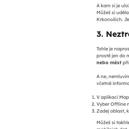
A kam si je ulo
Můžeš si uděla
Krkonoších. Je
3. Nezt
Tohle je napro
prostě jen do 
nebo měst
pří
A ne, nemluví
včetně informa
V aplikaci Map
Vyber Offline
Zadej oblast, 
Můžeš si takhl