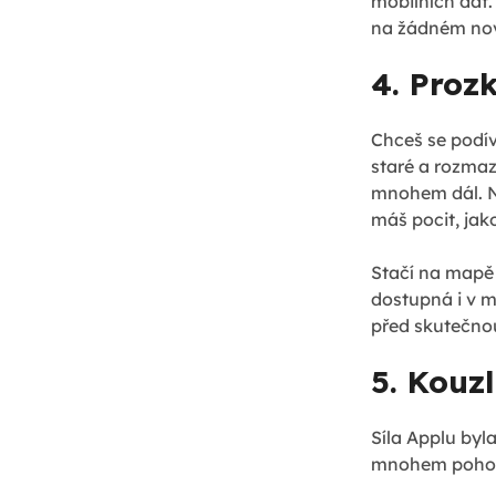
mobilních dat. 
na žádném n
4. Proz
Chceš se podív
staré a rozma
mnohem dál. N
máš pocit, jak
Stačí na mapě 
dostupná i v m
před skutečno
5. Kouz
Síla Applu byl
mnohem pohodl