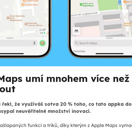
Maps umí mnohem více než na
out
i řekl, že využíváš sotva 20 % toho, co tato appka d
sypal neuvěřitelné množství inovací.
našlapaných funkcí a triků, díky kterým z Apple Maps vy