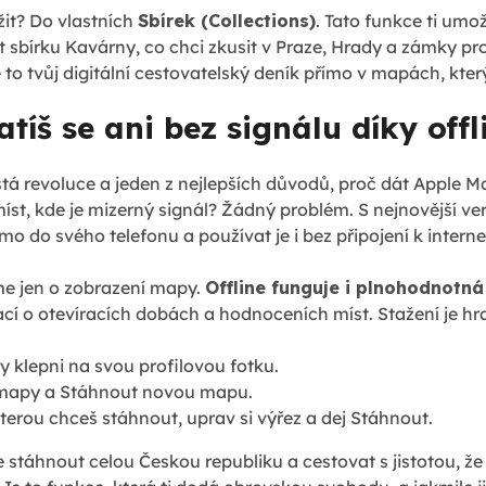
žit? Do vlastních
Sbírek (Collections)
. Tato funkce ti umo
t sbírku Kavárny, co chci zkusit v Praze, Hrady a zámky pr
 to tvůj digitální cestovatelský deník přímo v mapách, kt
ratíš se ani bez signálu díky of
stá revoluce a jeden z nejlepších důvodů, proč dát Apple M
míst, kde je mizerný signál? Žádný problém. S nejnovější ve
mo do svého telefonu a používat je i bez připojení k interne
me jen o zobrazení mapy.
Offline funguje i plnohodnotn
cí o otevíracích dobách a hodnoceních míst. Stažení je hr
y klepni na svou profilovou fotku.
 mapy a Stáhnout novou mapu.
kterou chceš stáhnout, uprav si výřez a dej Stáhnout.
e stáhnout celou Českou republiku a cestovat s jistotou, že