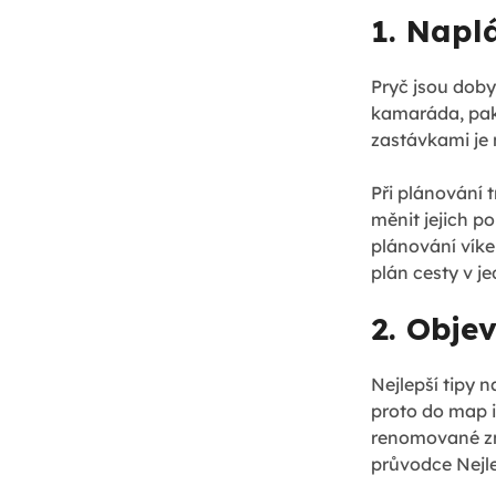
1. Naplá
Pryč jsou doby
kamaráda, pak
zastávkami je 
Při plánování 
měnit jejich p
plánování víke
plán cesty v j
2. Obje
Nejlepší tipy 
proto do map 
renomované zna
průvodce Nejlep