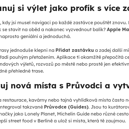
nuj si výlet jako profík s více
, kdy jsi musel navigaci po každé zastávce pouštět znovu. P
 se stavit na oběd a nakonec vyzvednout balík?
Apple M
naprosto geniální a jednoduchá.
trasy jednoduše klepni na
Přidat zastávku
a zadej další mí
ořadí pouhým přetažením. Aplikace ti okamžitě přepočítá c
ndových výletů, rozvozů po městě nebo prostě jen efektiv
edné přehledné trase.
vuj nová místa s Průvodci a vytv
na restaurace, kavárny nebo tajná vyhlídková místa často ned
integroval takzvané
Průvodce (Guides)
. Jsou to kurátoro
čky jako Lonely Planet, Michelin Guide nebo různé cestova
ší street food v Berlíně a ulož si místa, která tě zaujmou.