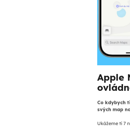
Apple 
ovládn
Co kdybych t
svých map na
Ukážeme ti 7 