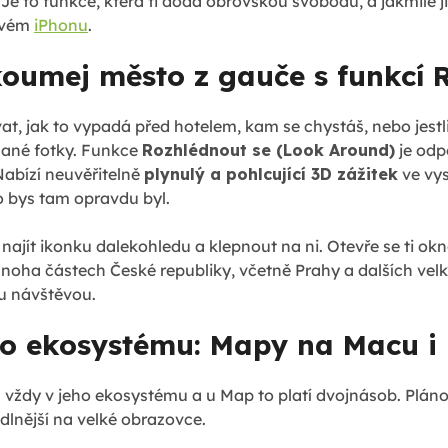
Je to funkce, která ti dodá obrovskou svobodu, a jakmile ji
ovém
iPhonu
.
koumej město z gauče s funkcí 
at, jak to vypadá před hotelem, kam se chystáš, nebo jes
zané fotky. Funkce
Rozhlédnout se (Look Around)
je odp
abízí neuvěřitelně
plynulý a pohlcující 3D zážitek
ve vys
o bys tam opravdu byl.
najít ikonku dalekohledu a klepnout na ni. Otevře se ti okn
noha částech České republiky, včetně Prahy a dalších velký
u návštěvou.
lo ekosystému: Mapy na Macu i
a vždy v jeho ekosystému a u Map to platí dvojnásob. Pláno
nější na velké obrazovce.