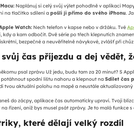
 Macu:
Naplánuj si celý svůj výlet pohodlně v aplikaci Ma
i na tlačítko sdílení a
pošli ji přímo do svého iPhonu
. J
Apple Watch:
Nech telefon v kapse nebo v držáku. Tvé
Ap
 kdy a kam odbočit. Dvě série po třech klepnutích znamena
diskrétní, bezpečné a neuvěřitelně návykové, zvlášť při c
j svůj čas příjezdu a dej vědět, 
i někomu psal zprávu Už jedu, budu tam za 20 minut? S Ap
 potáhnout spodní lištu nahoru a klepnout na
Sdílet čas 
dí tvou aktuální polohu na mapě a neustále aktualizovaný 
neš do zácpy, aplikace čas automaticky upraví. Tvoji blízc
t na řízení, aniž bys musel psát zprávy. Je to malá funkce
triky, které dělají velký rozdíl