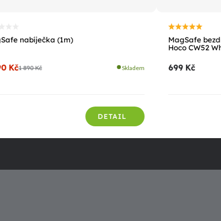
Safe nabíječka (1m)
MagSafe bezdr
Hoco CW52 Wh
90 Kč
699 Kč
1 890 Kč
Skladem
DETAIL