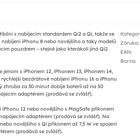
bilní s nabíjecím standardem Qi2 a Qi, takže se
Kategor
 nabíjení iPhonu 8 nebo novějšího a taky modelů
Záruka
:
ím pouzdrem – stejně jako kterákoli jiná Qi2
EAN
:
Barva
:
e jenom s iPhonem 12, iPhonem 13, iPhonem 14,
rychlejší bezdrátové nabíjení iPhonu 16 a iPhonu
ý zhruba za 30 minut dobije baterii až na 50
pájecím adaptérem (prodává se zvlášť).
í iPhonu 12 nebo novějšího s MagSafe příkonem
 napájecím adaptérem (prodává se zvlášť). Na
nebo novějšího s Qi příkonem až 7,5 W ve spojení
érem (prodává se zvlášť).