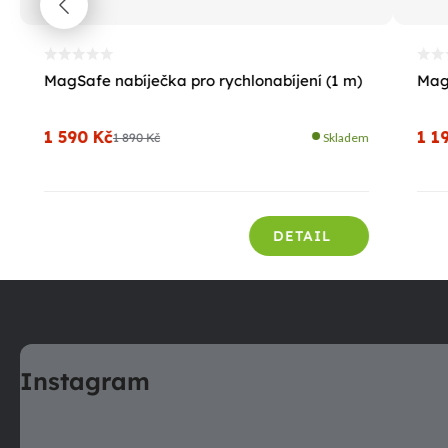
MagSafe nabíječka pro rychlonabíjení (1 m)
Mag
1 590 Kč
1 1
1 890 Kč
Skladem
DETAIL
Z
á
p
a
Instagram
t
í