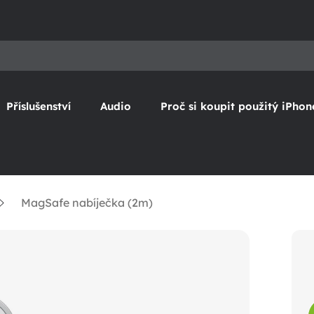
Příslušenství
Audio
Proč si koupit použitý iPhon
MagSafe nabíječka (2m)