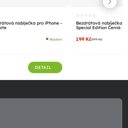
átová nabíječka pro iPhone -
Bezdrátová nabíječka
ite
Special Edition Černá - B
199 Kč
Skladem
599 Kč
DETAIL