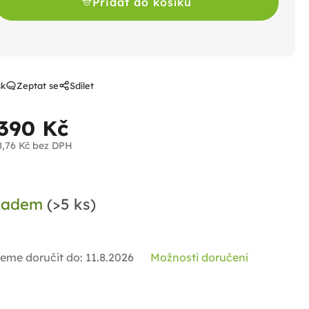
Přidat do košíku
sk
Zeptat se
Sdílet
 390 Kč
8,76 Kč bez DPH
ná
a:
ladem
(>5 ks)
eme doručit do:
11.8.2026
Možnosti doručení