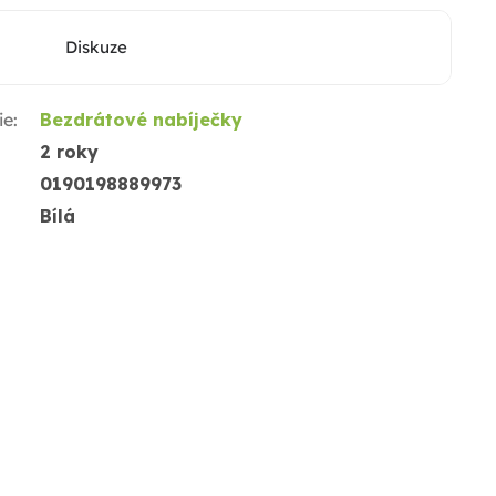
Diskuze
ie
:
Bezdrátové nabíječky
2 roky
0190198889973
Bílá