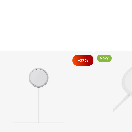
Nový
-37%