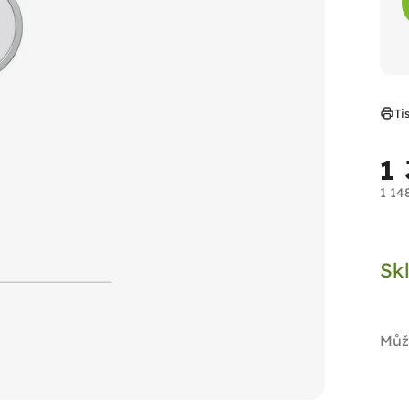
Ti
1
1 14
Měr
cen
Sk
Můž