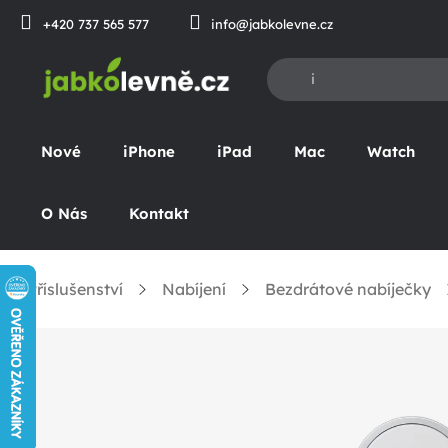
Přejít
+420 737 565 577
info@jabkolevne.cz
na
obsah
Nové
iPhone
iPad
Mac
Watch
O Nás
Kontakt
Příslušenství
Nabíjení
Bezdrátové nabíječky
omů