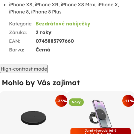
iPhone XS, iPhone XR, iPhone XS Max, iPhone X,
iPhone 8, iPhone 8 Plus
Kategorie
:
Bezdrátové nabíječky
Záruka
:
2 roky
EAN
:
0745883797660
Barva
:
Černá
High-contrast mode
Mohlo by Vás zajímat
-33%
-11%
Nový
Jarní výprodej ještě