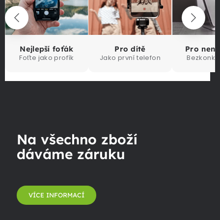
Nejlepší foťák
Pro dítě
Pro nen
Foťte jako profík
Jako první telefon
Bezkonku
Na všechno zboží
dáváme záruku
VÍCE INFORMACÍ