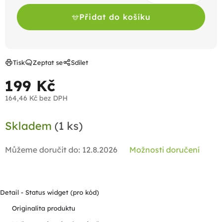
Přidat do košíku
Tisk
Zeptat se
Sdílet
199 Kč
164,46 Kč bez DPH
Měrná
Skladem
(1 ks)
cena:
Můžeme doručit do:
12.8.2026
Možnosti doručení
Detail - Status widget (pro kód)
Originalita produktu