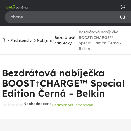
Přejít
na
obsah
Bezdrátová nabíječka
Bezdrátové
BOOST↑CHARGE™
Domů
Příslušenství
Nabíjení
nabíječky
Special Edition Černá -
Belkin
Bezdrátová nabíječka
BOOST↑CHARGE™ Special
Edition Černá - Belkin
Neohodnoceno
Podrobnosti hodnocení
Průměrné
hodnocení
produktu
je