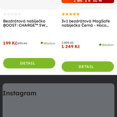
2
dni
3
h
50
m
Bezdrátová nabíječka
3v1 bezdrátová MagSafe
BOOST↑CHARGE™ 5W
nabíječka Černá - Hoco
Černá - Belkin
CQ3
199 Kč
1 399 Kč
299 Kč
Skladem
Skladem
1 249 Kč
DETAIL
DETAIL
Z
á
Instagram
p
a
t