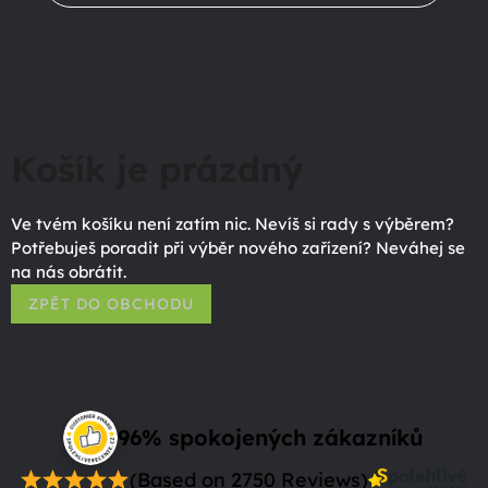
Košík je prázdný
Ve tvém košíku není zatím nic. Nevíš si rady s výběrem?
Potřebuješ poradit při výběr nového zařízení? Neváhej se
na nás obrátit.
ZPĚT DO OBCHODU
96% spokojených zákazníků
(Based on 2750 Reviews)