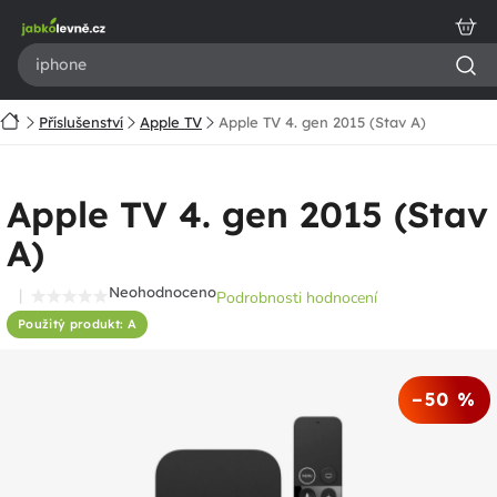
Přejít
na
obsah
Domů
Příslušenství
Apple TV
Apple TV 4. gen 2015 (Stav A)
Apple TV 4. gen 2015 (Stav
A)
Neohodnoceno
Podrobnosti hodnocení
Průměrné
Použitý produkt: A
hodnocení
produktu
je
–50 %
0,0
z
5
hvězdiček.