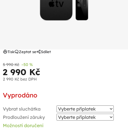
Tisk
Zeptat se
Sdílet
5 990 Kč
–50 %
2 990 Kč
2 990 Kč
bez DPH
Měrná
Vyprodáno
cena:
Vybrat sluchátka
Prodloužení záruky
Možnosti doručení