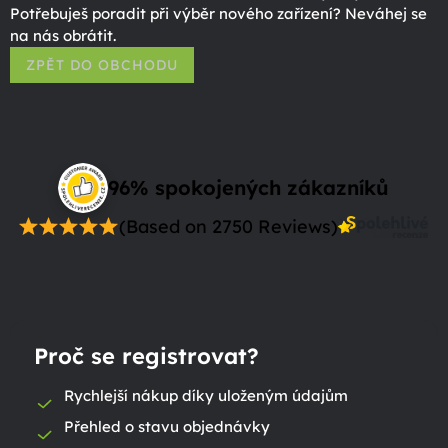
Potřebuješ poradit při výběr nového zařízení? Neváhej se
na nás obrátit.
ZPĚT DO OBCHODU
96% spokojených zákazníků
(Based on 2750 Reviews)
Proč se registrovat?
Rychlejší nákup díky uloženým údajům
Přehled o stavu objednávky