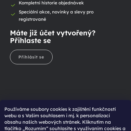
Kompletní historie objednávek
Speciální akce, novinky a slevy pro
registrované
Máte již účet vytvořený?
Přihlaste se
Přihlásit se
Ještě nemáte účet?
Používáme soubory cookies k zajištění funkčnosti
webu a s Vaším souhlasem i mj. k personalizaci
Rychlejší nákup díky uloženým údajům
obsahu našich webových stránek. Kliknutím na
Přehled o stavu objednávky
tlačítko „Rozumím“ souhlasíte s využívaním cookies a