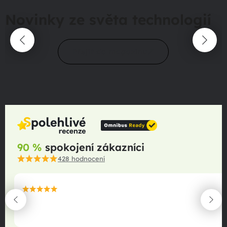
Novinky ze světa technologií
Přejít do magazínu
90 %
spokojení zákazníci
428
hodnocení
maximální spokojenost
22.06.2025