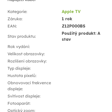
Kategorie
:
Apple TV
Záruka
:
1 rok
EAN
:
Z12P000BS
Použitý produkt: A
Stav produktu
:
stav
Rok vydání
:
Velikost obrazovky
:
Rozlišení obrazovky
:
Typ displeje
:
Hustota pixelů
:
Obnovovací frekvence
displeje
:
Svítivost displeje
:
Fotoaparát
:
Optický zoom
: