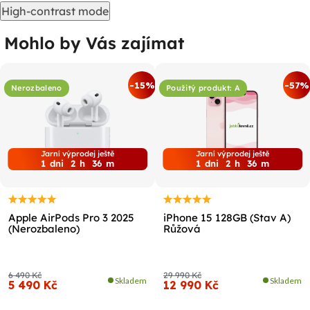
High-contrast mode
Mohlo by Vás zajímat
-15%
-57%
Nerozbaleno
Použitý produkt: A
Jarní výprodej ještě
Jarní výprodej ještě
1
dni
2
h
36
m
1
dni
2
h
36
m
Apple AirPods Pro 3 2025
iPhone 15 128GB (Stav A)
(Nerozbaleno)
Růžová
6 490 Kč
29 990 Kč
Skladem
Skladem
5 490 Kč
12 990 Kč