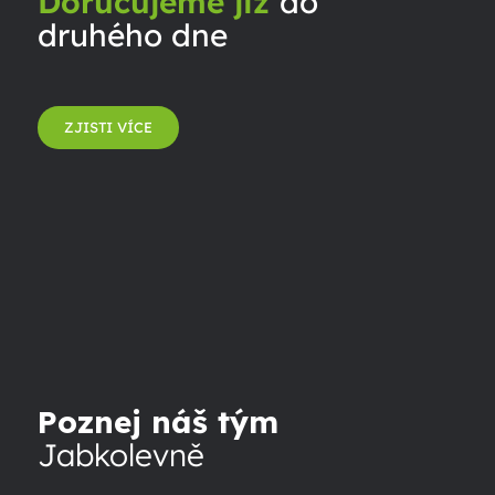
Doručujeme již
do
druhého dne
ZJISTI VÍCE
Poznej náš tým
Jabkolevně