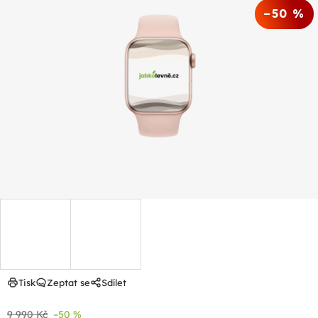
je
–50 %
0,0
z
5
hvězdiček.
Tisk
Zeptat se
Sdílet
9 990 Kč
–50 %