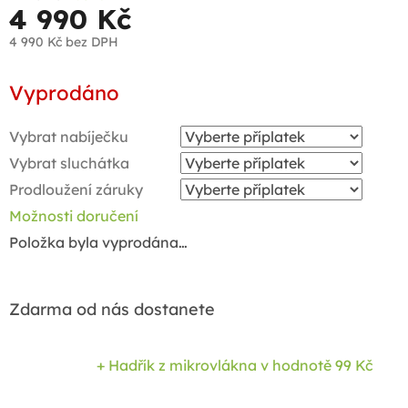
4 990 Kč
4 990 Kč
bez DPH
Měrná
Vyprodáno
cena:
Vybrat nabíječku
Vybrat sluchátka
Prodloužení záruky
Možnosti doručení
Položka byla vyprodána…
Zdarma od nás dostanete
+ Hadřík z mikrovlákna
v hodnotě 99 Kč