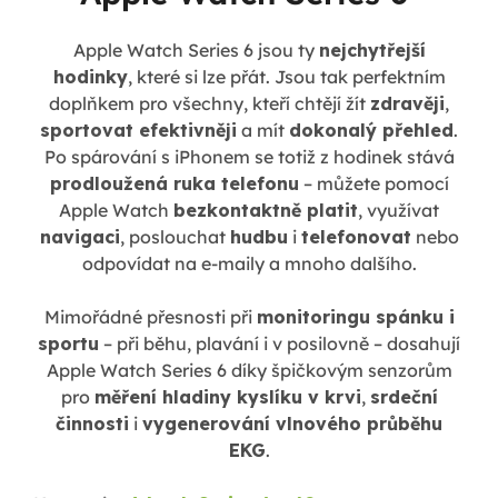
Apple Watch Series 6 jsou ty
nejchytřejší
hodinky
, které si lze přát. Jsou tak perfektním
doplňkem pro všechny, kteří chtějí žít
zdravěji
,
sportovat efektivněji
a mít
dokonalý přehled
.
Po spárování s iPhonem se totiž z hodinek stává
prodloužená ruka telefonu
– můžete pomocí
Apple Watch
bezkontaktně platit
, využívat
navigaci
, poslouchat
hudbu
i
telefonovat
nebo
odpovídat na e-maily a mnoho dalšího.
Mimořádné přesnosti při
monitoringu spánku i
sportu
– při běhu, plavání i v posilovně – dosahují
Apple Watch Series 6 díky špičkovým senzorům
pro
měření hladiny kyslíku v krvi
,
srdeční
činnosti
i
vygenerování vlnového průběhu
EKG
.