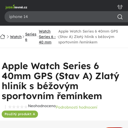
Přejít
na
obsah
Watch
Apple Watch Series 6 40mm GPS
Series
Domů
Watch
Series 6 -
(Stav A) Zlatý hliník s béžovým
6
40 mm
sportovním řemínkem
Apple Watch Series 6
40mm GPS (Stav A) Zlatý
hliník s béžovým
sportovním řemínkem
Neohodnoceno
Podrobnosti hodnocení
Průměrné
Použitý produkt: A
hodnocení
produktu