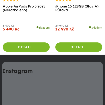
Apple AirPods Pro 3 2025
iPhone 15 128GB (Stav A)
(Nerozbaleno)
Růžová
6 490 Kč
29 990 Kč
Skladem
Skladem
5 490 Kč
12 990 Kč
DETAIL
DETAIL
Z
á
Instagram
p
a
t
í