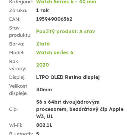
Kategorie
:
Watch Series 6 - 40 mm
Záruka
:
1 rok
EAN
:
195949006562
Stav
Použitý produkt: A stav
produktu
:
Barva
:
Zlatá
Model
:
Watch series 6
Rok
2020
výroby
:
Displej
:
LTPO OLED Retina displej
Velikost
40mm
displeje
:
S6 s 64bit dvoujádrovým
Čip
:
procesorem, bezdrátový čip Apple
W3, U1
Wi-Fi
:
802.11
Bluetooth
:
5