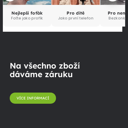
Nejlepší foťák
Pro dítě
Pro nen
Foťte jako profík
Jako první telefon
Bezkonku
Na všechno zboží
dáváme záruku
VÍCE INFORMACÍ