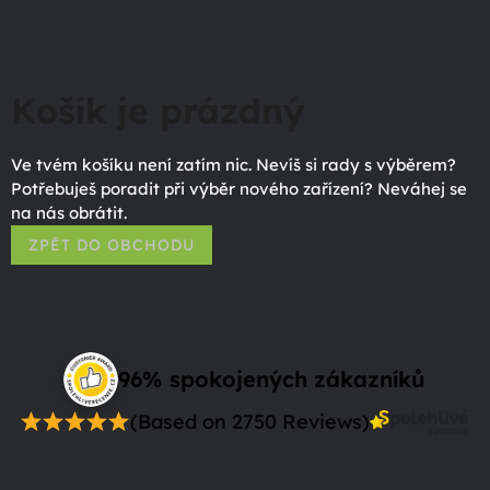
Košík je prázdný
Ve tvém košíku není zatím nic. Nevíš si rady s výběrem?
Potřebuješ poradit při výběr nového zařízení? Neváhej se
na nás obrátit.
ZPĚT DO OBCHODU
96% spokojených zákazníků
(Based on 2750 Reviews)