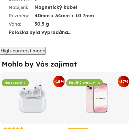
Nabíjení
:
Magnetický kabel
Rozměry
:
40mm x 34mm x 10,7mm
Váha
:
30,5 g
Položka byla vyprodána…
High-contrast mode
Mohlo by Vás zajímat
-15%
-57%
Nerozbaleno
Použitý produkt: A