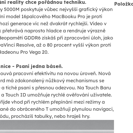
ní reality chce pořádnou techniku.
Položk
y 5000M poskytuje vůbec nejvyšší grafický výkon
ní model 16palcového MacBooku Pro je proti
zí generace víc než dvakrát rychlejší. Video v
k přehrává naprosto hladce a rendruje výrazně
videopaměti GDDR6 získáš při zpracování úloh, jako
aVinci Resolve, až o 80 procent vyšší výkon proti
Radeonu Pro Vega 20.
nice - Psaní jedna báseň.
uvá pracovní efektivitu na novou úroveň. Nová
ard má zdokonalený nůžkový mechanismus se
a tiché psaní s přesnou odezvou. Na Touch Baru
 a Touch ID umožňuje rychlé ověřování uživatele.
řijde vhod při rychlém přepínání mezi režimy a
dané do obráceného T umožňují plynulou navigaci,
kódu, procházíš tabulky, nebo hraješ hry.