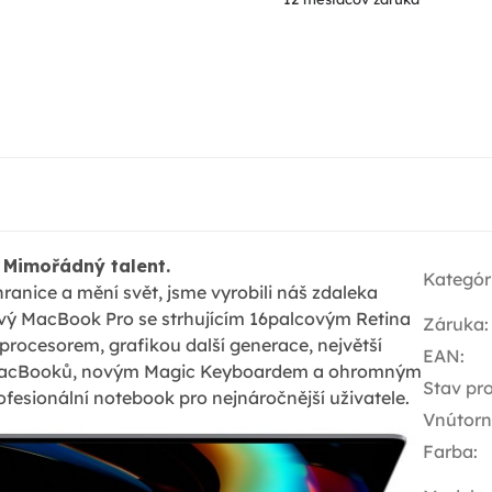
Mimořádný talent.
Kategór
hranice a mění svět, jsme vyrobili náš zdaleka
vý MacBook Pro se strhujícím 16palcovým Retina
Záruka
:
procesorem, grafikou další generace, největší
EAN
:
 MacBooků, novým Magic Keyboardem a ohromným
Stav pr
ofesionální notebook pro nejnáročnější uživatele.
Vnútor
Farba
: