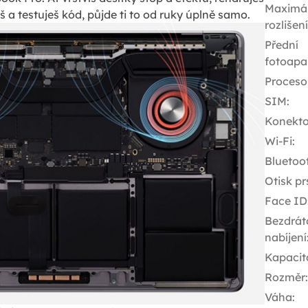
Maximál
 a testuješ kód, půjde ti to od ruky úplně samo.
rozlišen
Přední
fotoapa
Proceso
SIM
:
Konekto
Wi-Fi
:
Bluetoo
Otisk pr
Face ID
Bezdrát
nabíjení
Kapacit
Rozměr
:
Váha
: