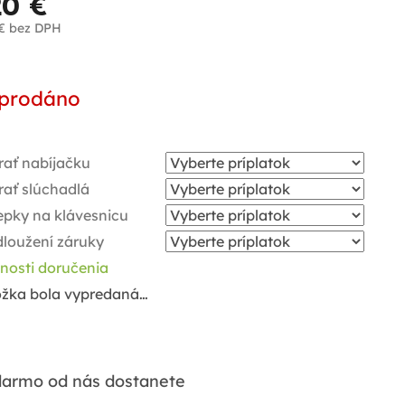
20 €
€
bez DPH
notková
a:
prodáno
rať nabíjačku
rať slúchadlá
epky na klávesnicu
dloužení záruky
nosti doručenia
ožka bola vypredaná…
armo od nás dostanete