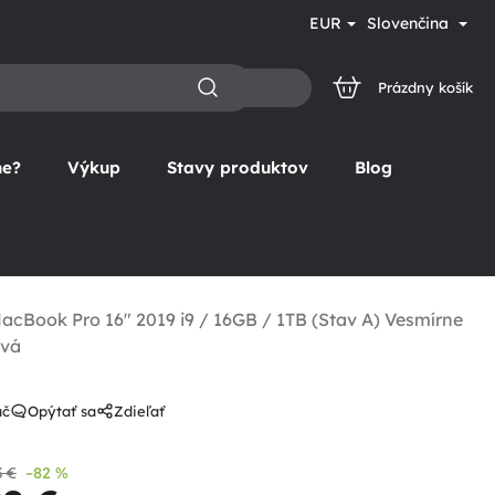
EUR
Slovenčina
Prázdny košík
NÁKUPNÝ
KOŠÍK
ne?
Výkup
Stavy produktov
Blog
acBook Pro 16" 2019 i9 / 16GB / 1TB (Stav A) Vesmírne
ivá
ač
Opýtať sa
Zdieľať
3 €
–82 %