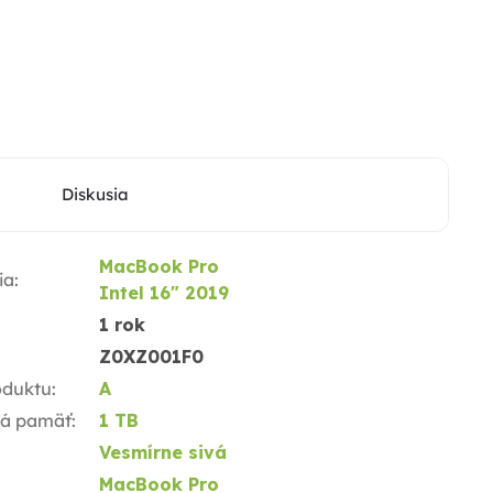
Diskusia
MacBook Pro
ia
:
Intel 16" 2019
1 rok
Z0XZ001F0
oduktu
:
A
ná pamäť
:
1 TB
Vesmírne sivá
MacBook Pro