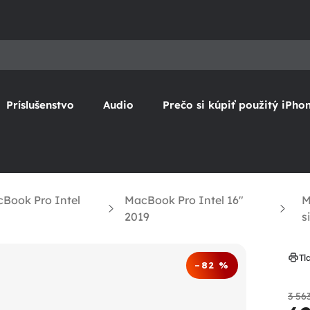
Príslušenstvo
Audio
Prečo si kúpiť použitý iPho
Book Pro Intel
MacBook Pro Intel 16"
M
2019
s
Tl
–82 %
3 56