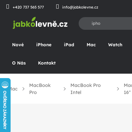
Prejsť
+420 737 565 577
info@jabkolevne.cz
na
obsah
Nové
iPhone
iPad
Mac
Watch
O Nás
Kontakt
MacBook
MacBook Pro
Mac
Mac
omov
Pro
Intel
16"