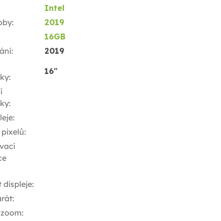
Intel
oby
:
2019
16GB
ání
:
2019
16"
ky
:
í
ky
:
leje
:
 pixelů
:
vací
ce
t displeje
:
rát
:
 zoom
: