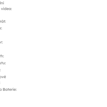
ní
í videa
:
rát
:
r
:
r
:
th
:
stu
:
:
ové
:
a Baterie
: