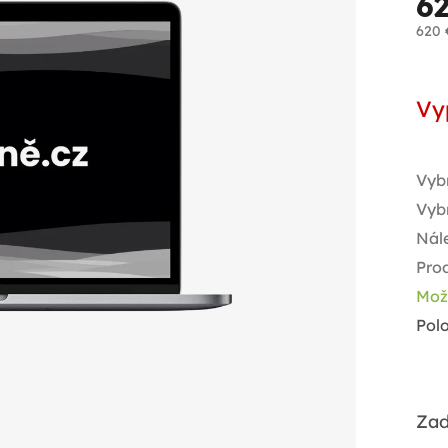
6
620 
Jed
cen
Vy
Vyb
Vyb
Nál
Pro
Mož
Pol
Zad