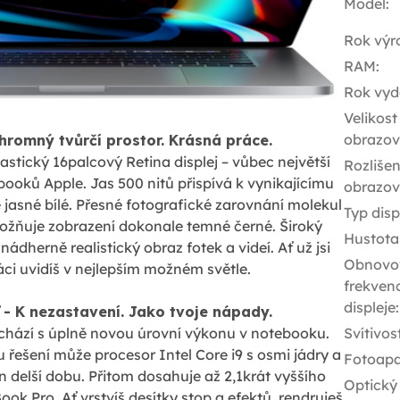
Model
:
Rok výr
RAM
:
Rok vyd
Velikost
obrazov
Ohromný tvůrčí prostor. Krásná práce.
tický 16palcový Retina displej – vůbec největší
Rozlišen
booků Apple. Jas 500 nitů přispívá k vynikajícímu
obrazov
 jasné bílé. Přesné fotografické zarovnání molekul
Typ disp
ožňuje zobrazení dokonale temné černé. Široký
Hustota
dherně realistický obraz fotek a videí. Ať už jsi
Obnovo
ráci uvidíš v nejlepším možném světle.
frekven
displeje
:
 - K nezastavení. Jako tvoje nápady.
chází s úplně novou úrovní výkonu v notebooku.
Svítivos
 řešení může procesor Intel Core i9 s osmi jádry a
Fotoapa
n delší dobu. Přitom dosahuje až 2,1krát vyššího
Optický
k Pro. Ať vrstvíš desítky stop a efektů, rendruješ