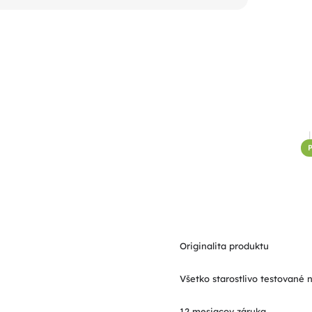
P
Originalita produktu
Všetko starostlivo testované 
12 mesiacov záruka