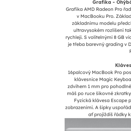
Grafika - Ohýbá
Grafika AMD Radeon Pro řad
v MacBooku Pro. Základ
základnímu modelu předcho
ultravysokém rozlišení ta
rychleji. S volitelnými 8 GB 
je třeba barevný grading v D
Kláves
16palcový MacBook Pro poso
klávesnice Magic Keybo
zdvihem 1 mm pro pohodlné 
máš po ruce šikovné zkratky
Fyzická klávesa Escape p
zobrazeními. A šipky uspořá
ať projíždíš řádky 