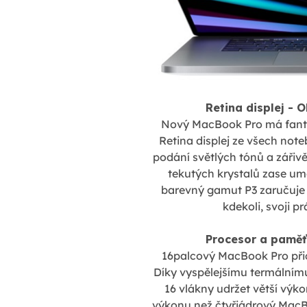
Retina displej - 
Nový MacBook Pro má fantas
Retina displej ze všech note
podání světlých tónů a zářivě
tekutých krystalů zase um
barevný gamut P3 zaručuje ná
kdekoli, svoji p
Procesor a paměť
16palcový MacBook Pro při
Díky vyspělejšímu termálnímu
16 vlákny udržet větší výko
výkonu než čtyřjádrový MacBoo