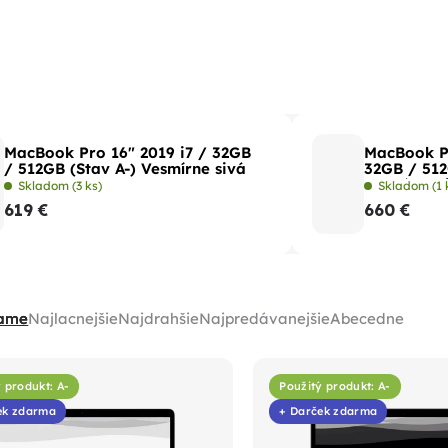
MacBook Pro 16" 2019 i7 / 32GB
MacBook Pr
/ 512GB (Stav A-) Vesmírne sivá
32GB / 512
Vesmírne s
Skladom
(3 ks)
Skladom
(1 
619 €
660 €
ame
Najlacnejšie
Najdrahšie
Najpredávanejšie
Abecedne
 produkt: A-
Použitý produkt: A-
ek zdarma
+ Darček zdarma