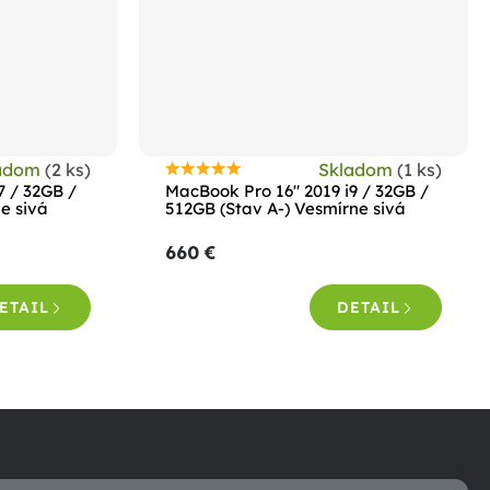
adom
(2 ks)
Skladom
(1 ks)
Priemerné
7 / 32GB /
MacBook Pro 16" 2019 i9 / 32GB /
hodnotenie
e sivá
512GB (Stav A-) Vesmírne sivá
produktu
660 €
je
5,0
ETAIL
DETAIL
z
5
hviezdičiek.