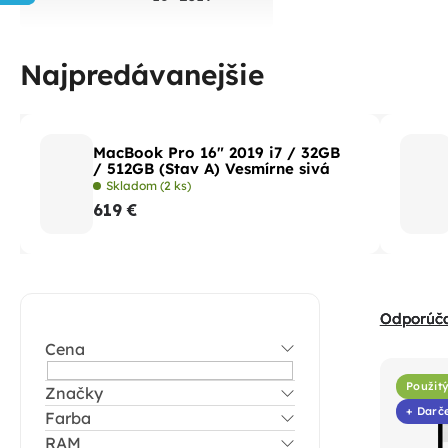
Najpredávanejšie
MacBook Pro 16" 2019 i7 / 32GB
/ 512GB (Stav A) Vesmírne sivá
Skladom
(2 ks)
619 €
B
R
Odporúč
o
a
Cena
V
č
d
ý
n
Použitý
Značky
e
p
+ Darč
Farba
ý
n
i
RAM