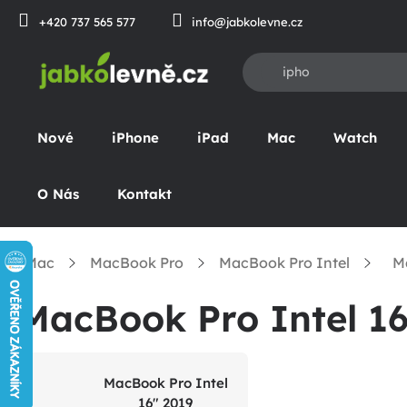
Prejsť
+420 737 565 577
info@jabkolevne.cz
na
obsah
Nové
iPhone
iPad
Mac
Watch
O Nás
Kontakt
Mac
MacBook Pro
MacBook Pro Intel
M
omov
MacBook Pro Intel 16
MacBook Pro Intel
16" 2019