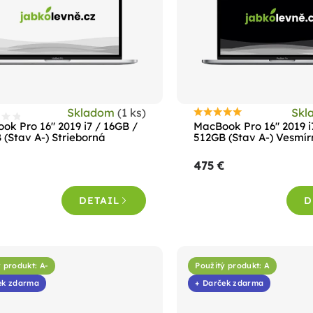
Skladom
(1 ks)
Skl
Priemerné
ok Pro 16" 2019 i7 / 16GB /
MacBook Pro 16" 2019 i
hodnotenie
 (Stav A-) Strieborná
512GB (Stav A-) Vesmír
produktu
475 €
je
4,5
DETAIL
D
z
5
hviezdičiek.
 produkt: A-
Použitý produkt: A
ek zdarma
+ Darček zdarma