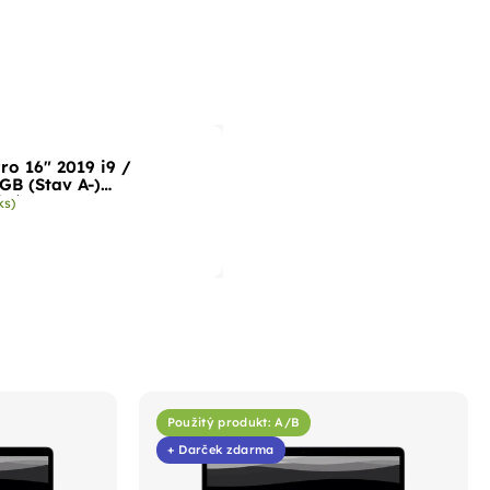
o 16" 2019 i9 /
GB (Stav A-)
ivá
ks)
Použitý produkt: A/B
+ Darček zdarma