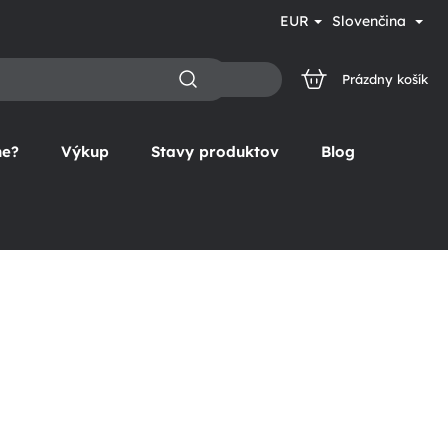
EUR
Slovenčina
Prázdny košík
NÁKUPNÝ
KOŠÍK
ne?
Výkup
Stavy produktov
Blog