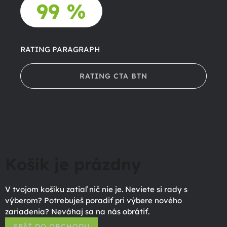
99 %
RATING PARAGRAPH
RATING CTA BTN
Košík je prázdny
V tvojom košíku zatiaľ nič nie je. Neviete si rady s
výberom? Potrebuješ poradiť pri výbere nového
zariadenia? Neváhaj sa na nás obrátiť.
SPÄŤ DO OBCHODU