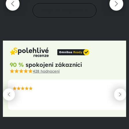
Prejsť do magazínu
90 %
spokojení zákazníci
428
hodnocení
maximální spokojenost
22.06.2025