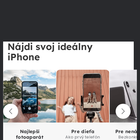
Nájdi svoj ideálny
iPhone
Najlepší
Pre dieťa
Pre nená
fotoaparát
Ako prvý telefón
Bezkonku