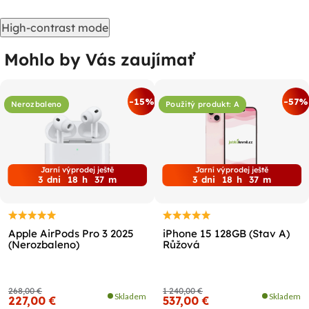
High-contrast mode
Mohlo by Vás zaujímať
-15%
-57%
Nerozbaleno
Použitý produkt: A
Jarní výprodej ještě
Jarní výprodej ještě
3
dni
18
h
37
m
3
dni
18
h
37
m
Apple AirPods Pro 3 2025
iPhone 15 128GB (Stav A)
(Nerozbaleno)
Růžová
268,00 €
1 240,00 €
Skladem
Skladem
227,00 €
537,00 €