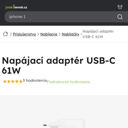
Prejsť
na
obsah
Napájací adaptér
Domov
Príslušenstvo
Nabíjanie
Nabíjačky
USB-C 61W
Napájací adaptér USB-C
61W
3 hodnotenia
Podrobnosti hodnotenia
Priemerné
hodnotenie
produktu
je
5,0
z
5