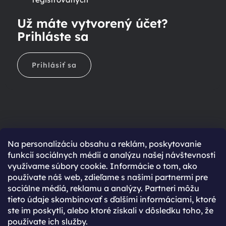
Už máte vytvorený účet?
Prihláste sa
Prihlásiť sa
Na personalizáciu obsahu a reklám, poskytovanie
Ešte nemáte účet?
funkcií sociálnych médií a analýzu našej návštevnosti
využívame súbory cookie. Informácie o tom, ako
Rýchlejší nákup vďaka uloženým údajom
používate náš web, zdieľame s našimi partnermi pre
Prehľad o stave objednávky
sociálne médiá, reklamu a analýzy. Partneri môžu
tieto údaje skombinovať s ďalšími informáciami, ktoré
Kompletná história objednávok
ste im poskytli, alebo ktoré získali v dôsledku toho, že
Špeciálne akcie, novinky a zľavy pre registrovaných
používate ich služby.