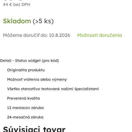
44 € bez DPH
Jednotková
Skladom
(>5 ks)
cena:
Môžeme doručiť do:
10.8.2026
Možnosti doručenia
Detail - Status widget (pro kód)
Originalita produktu
Možnosť vrátenia alebo výmeny
Všetko starostlivo testované našimi špecialistami
Preverená kvalita
12 mesiacov záruka
24-mesačná záruka
Súvisiaci tovar