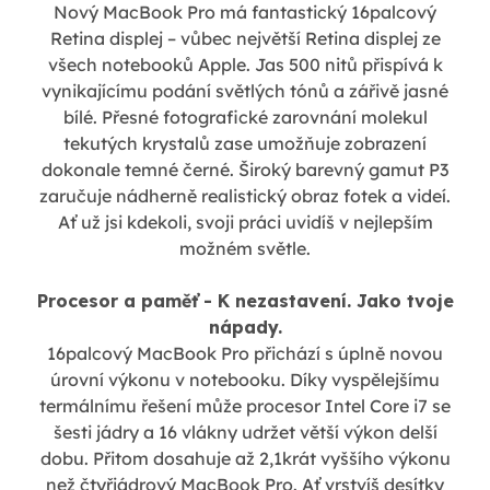
Nový MacBook Pro má fantastický 16palcový
Retina displej – vůbec největší Retina displej ze
všech notebooků Apple. Jas 500 nitů přispívá k
vynikajícímu podání světlých tónů a zářivě jasné
bílé. Přesné fotografické zarovnání molekul
tekutých krystalů zase umožňuje zobrazení
dokonale temné černé. Široký barevný gamut P3
zaručuje nádherně realistický obraz fotek a videí.
Ať už jsi kdekoli, svoji práci uvidíš v nejlepším
možném světle.
Procesor a paměť - K nezastavení. Jako tvoje
nápady.
16palcový MacBook Pro přichází s úplně novou
úrovní výkonu v notebooku. Díky vyspělejšímu
termálnímu řešení může procesor Intel Core i7 se
šesti jádry a 16 vlákny udržet větší výkon delší
dobu. Přitom dosahuje až 2,1krát vyššího výkonu
než čtyřjádrový MacBook Pro. Ať vrstvíš desítky