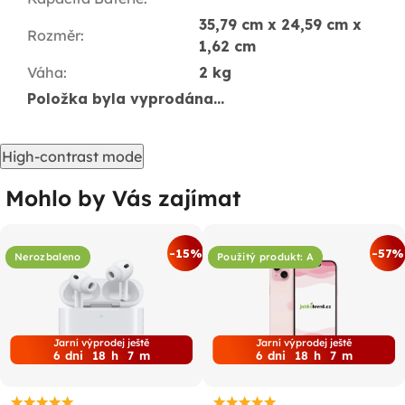
35,79 cm x 24,59 cm x
Rozměr
:
1,62 cm
Váha
:
2 kg
Položka byla vyprodána…
High-contrast mode
Mohlo by Vás zajímat
-15%
-57%
Nerozbaleno
Použitý produkt: A
Jarní výprodej ještě
Jarní výprodej ještě
6
dni
18
h
7
m
6
dni
18
h
7
m