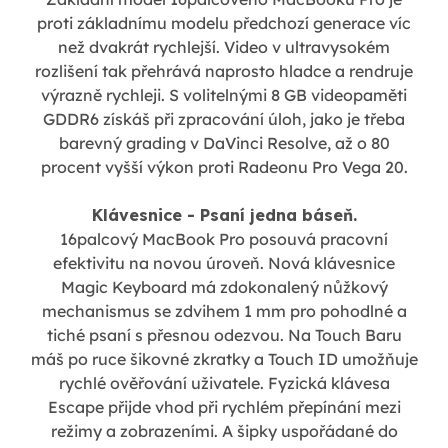
proti základnímu modelu předchozí generace víc
než dvakrát rychlejší. Video v ultravysokém
rozlišení tak přehrává naprosto hladce a rendruje
výrazně rychleji. S volitelnými 8 GB videopaměti
GDDR6 získáš při zpracování úloh, jako je třeba
barevný grading v DaVinci Resolve, až o 80
procent vyšší výkon proti Radeonu Pro Vega 20.
Klávesnice - Psaní jedna báseň.
16palcový MacBook Pro posouvá pracovní
efektivitu na novou úroveň. Nová klávesnice
Magic Keyboard má zdokonalený nůžkový
mechanismus se zdvihem 1 mm pro pohodlné a
tiché psaní s přesnou odezvou. Na Touch Baru
máš po ruce šikovné zkratky a Touch ID umožňuje
rychlé ověřování uživatele. Fyzická klávesa
Escape přijde vhod při rychlém přepínání mezi
režimy a zobrazeními. A šipky uspořádané do