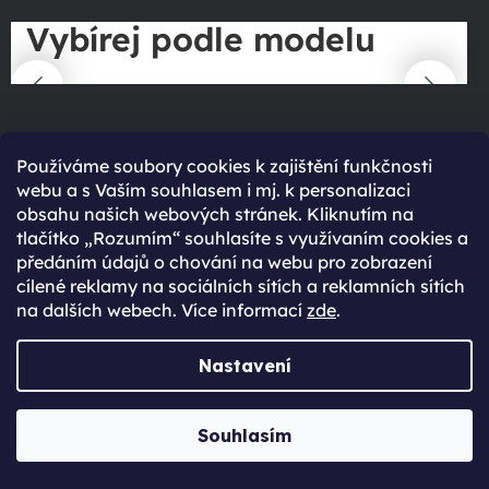
Vybírej podle modelu
Používáme soubory cookies k zajištění funkčnosti
webu a s Vaším souhlasem i mj. k personalizaci
Novinky ze světa technologií
obsahu našich webových stránek. Kliknutím na
tlačítko „Rozumím“ souhlasíte s využívaním cookies a
předáním údajů o chování na webu pro zobrazení
Přejít do magazínu
cílené reklamy na sociálních sítích a reklamních sítích
na dalších webech. Více informací
zde
.
Nastavení
Souhlasím
90 %
spokojení zákazníci