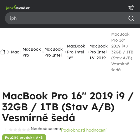
Přejít
na
obsah
MacBook
Pro 16"
MacBook
MacBook
2019 i9 /
MacBook
MacBook
Domů
Mac
Pro Intel
Pro Intel
32GB / 1TB
Pro
Pro Intel
16"
16" 2019
(Stav A/B)
Vesmírně
šedá
MacBook Pro 16" 2019 i9 /
32GB / 1TB (Stav A/B)
Vesmírně šedá
Neohodnoceno
Podrobnosti hodnocení
Průměrné
Použitý produkt: A/B