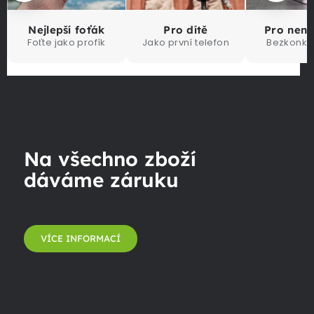
Nejlepší foťák
Pro dítě
Pro nen
Foťte jako profík
Jako první telefon
Bezkonku
Na všechno zboží
dáváme záruku
VÍCE INFORMACÍ