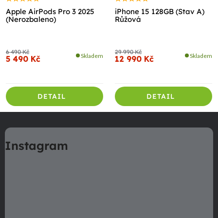
Apple AirPods Pro 3 2025
iPhone 15 128GB (Stav A)
(Nerozbaleno)
Růžová
6 490 Kč
29 990 Kč
Skladem
Skladem
5 490 Kč
12 990 Kč
DETAIL
DETAIL
Z
á
Instagram
p
a
t
í