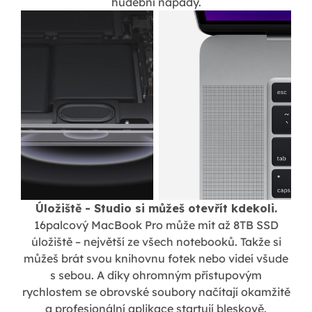
hudební nápady.
Úložiště - Studio si můžeš otevřít kdekoli.
16palcový MacBook Pro může mít až 8TB SSD
úložiště – největší ze všech notebooků. Takže si
můžeš brát svou knihovnu fotek nebo videí všude
s sebou. A díky ohromným přístupovým
rychlostem se obrovské soubory načítají okamžitě
a profesionální aplikace startují bleskově.