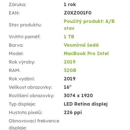
Záruka
:
1 rok
EAN
:
Z0XZ001F0
Použitý produkt: A/B
Stav produktu
:
stav
Vnitřní paměť
:
1 TB
Barva
:
Vesmírně šedá
Model
:
MacBook Pro Intel
Rok výroby
:
2019
RAM
:
32GB
Rok vydání
:
2019
Velikost obrazovky
:
16"
Rozlišení obrazovky
:
3074 x 1920
Typ displeje
:
LED Retina displej
Hustota pixelů
:
226 ppi
Obnovovací frekvence
displeje
: