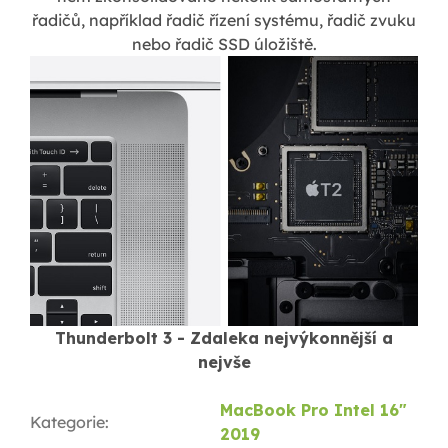
řadičů, například řadič řízení systému, řadič zvuku
nebo řadič SSD úložiště.
Thunderbolt 3 - Zdaleka nejvýkonnější a
nejvše
MacBook Pro Intel 16"
Kategorie
:
2019