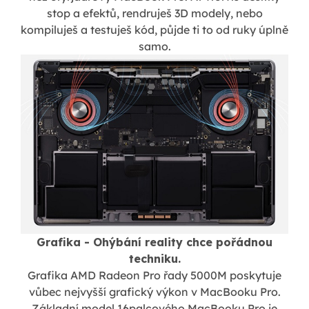
stop a efektů, rendruješ 3D modely, nebo
kompiluješ a testuješ kód, půjde ti to od ruky úplně
samo.
Grafika - Ohýbání reality chce pořádnou
techniku.
Grafika AMD Radeon Pro řady 5000M poskytuje
vůbec nejvyšší grafický výkon v MacBooku Pro.
Základní model 16palcového MacBooku Pro je