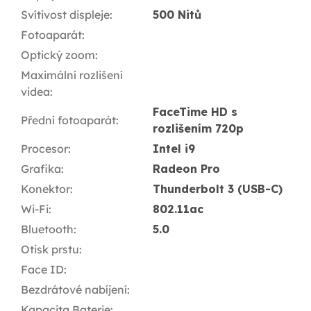
Svítivost displeje
:
500 Nitů
Fotoaparát
:
Optický zoom
:
Maximální rozlišení
videa
:
FaceTime HD s
Přední fotoaparát
:
rozlišením 720p
Procesor
:
Intel i9
Grafika
:
Radeon Pro
Konektor
:
Thunderbolt 3 (USB-C)
Wi-Fi
:
802.11ac
Bluetooth
:
5.0
Otisk prstu
:
Face ID
:
Bezdrátové nabíjení
:
Kapacita Baterie
: