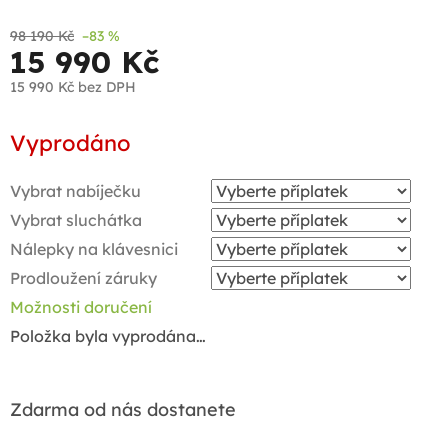
98 190 Kč
–83 %
15 990 Kč
15 990 Kč
bez DPH
Měrná
Vyprodáno
cena:
Vybrat nabíječku
Vybrat sluchátka
Nálepky na klávesnici
Prodloužení záruky
Možnosti doručení
Položka byla vyprodána…
Zdarma od nás dostanete