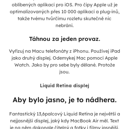
oblíbených aplikací pro iOS. Pro čipy Apple už je
optimalizovaných přes 10 000 aplikací a plug-inů,
takže tvému tvůrčímu rozletu skutečně nic
nebrání.
Táhnou za jeden provaz.
Vyřizuj na Macu telefonáty z iPhonu. Používej iPad
jako druhý displej. Odemykej Mac pomocí Apple
Watch. Jako by pro sebe byly dělané. Protože
jsou.
Liquid Retina displej
Aby bylo jasno, je to nádhera.
Fantastický 13,6palcový Liquid Retina je největší a
nejjasnější displej, jaký kdy MacBook Air měl. Text
je na něm dokonale čitelný a fotky i filmy jasnější,