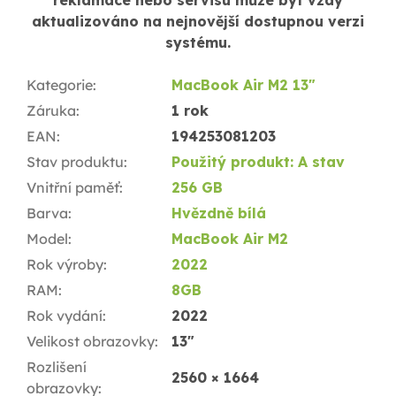
aktualizováno na nejnovější dostupnou verzi
systému.
Kategorie
:
MacBook Air M2 13"
Záruka
:
1 rok
EAN
:
194253081203
Stav produktu
:
Použitý produkt: A stav
Vnitřní paměť
:
256 GB
Barva
:
Hvězdně bílá
Model
:
MacBook Air M2
Rok výroby
:
2022
RAM
:
8GB
Rok vydání
:
2022
Velikost obrazovky
:
13"
Rozlišení
2560 × 1664
obrazovky
: