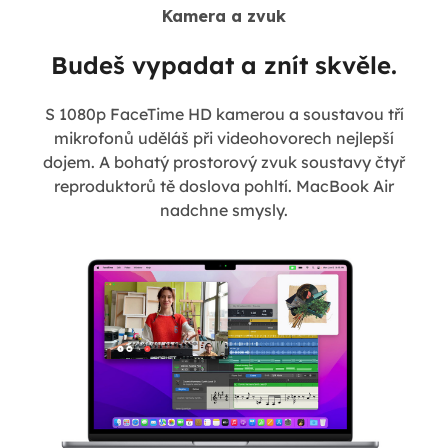
Kamera a zvuk
Budeš vypadat a znít skvěle.
S 1080p FaceTime HD kamerou a soustavou tří
mikrofonů uděláš při videohovorech nejlepší
dojem. A bohatý prostorový zvuk soustavy čtyř
reproduktorů tě doslova pohltí. MacBook Air
nadchne smysly.