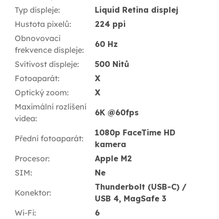
Typ displeje
:
Liquid Retina displej
Hustota pixelů
:
224 ppi
Obnovovací
60 Hz
frekvence displeje
:
Svítivost displeje
:
500 Nitů
Fotoaparát
:
X
Optický zoom
:
X
Maximální rozlišení
6K @60fps
videa
:
1080p FaceTime HD
Přední fotoaparát
:
kamera
Procesor
:
Apple M2
SIM
:
Ne
Thunderbolt (USB-C) /
Konektor
:
USB 4, MagSafe 3
Wi-Fi
:
6