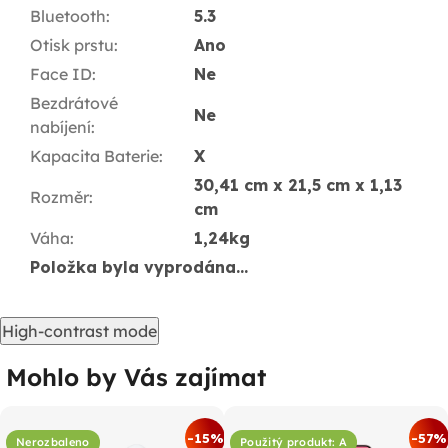
Bluetooth
:
5.3
Otisk prstu
:
Ano
Face ID
:
Ne
Bezdrátové
Ne
nabíjení
:
Kapacita Baterie
:
X
30,41 cm x 21,5 cm x 1,13
Rozměr
:
cm
Váha
:
1,24kg
Položka byla vyprodána…
High-contrast mode
Mohlo by Vás zajímat
-15%
-57%
Nerozbaleno
Použitý produkt: A