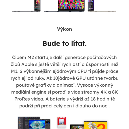
Výkon
Bude to lítat.
Čipem M2 startuje další generace počítačových
čipů Apple s ještě větší rychlostí a úsporností než
M1. S výkonnějším 8jádrovým CPU ti půjde práce
rychleji od ruky. Až 10jádrové GPU utáhne tvorbu
poutavé grafiky a animací. Vysoce výkonný
mediální engine si poradí s více streamy 4K a 8K
ProRes videa. A baterie s výdrží až 18 hodin tě
podrží při práci celý den i dlouho do noci.