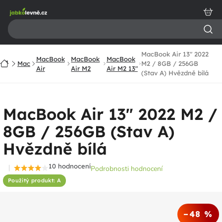
Přejít
na
obsah
MacBook Air 13" 2022
MacBook
MacBook
MacBook
Domů
Mac
M2 / 8GB / 256GB
Air
Air M2
Air M2 13"
(Stav A) Hvězdně bílá
MacBook Air 13" 2022 M2 /
8GB / 256GB (Stav A)
Hvězdně bílá
10 hodnocení
Podrobnosti hodnocení
Průměrné
Použitý produkt: A
hodnocení
produktu
je
–48 %
4,4