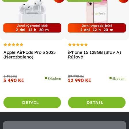
Jarní výprodej ještě
Jarní výprodej ještě
2
dni
12
h
20
m
2
dni
12
h
20
m
Apple AirPods Pro 3 2025
iPhone 15 128GB (Stav A)
(Nerozbaleno)
Růžová
6 490 Kč
29 990 Kč
Skladem
Skladem
5 490 Kč
12 990 Kč
DETAIL
DETAIL
Z
á