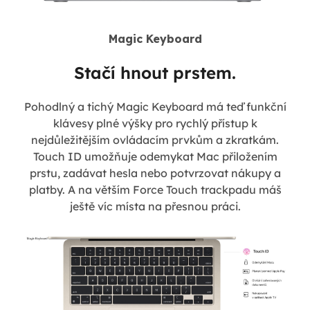
Magic Keyboard
Stačí hnout prstem.
Pohodlný a tichý Magic Keyboard má teď funkční
klávesy plné výšky pro rychlý přístup k
nejdůležitějším ovládacím prvkům a zkratkám.
Touch ID umožňuje odemykat Mac přiložením
prstu, zadávat hesla nebo potvrzovat nákupy a
platby. A na větším Force Touch trackpadu máš
ještě víc místa na přesnou práci.