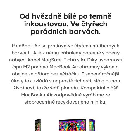
Od hvězdně bílé po temně
inkoustovou. Ve čtyřech
parádních barvách.
MacBook Air se prodává ve čtyřech nádherných
barvách. A je k němu přibalený barevně sladěný
nabíjecí kabel MagSafe. Tichá síla. Díky úspornosti
čipu M2 podává MacBook Air ohromný výkon a
obejde se přitom bez větráčku. I sebenáročnější
úkoly tak zvládá v naprosté tichosti. Má dlouhou
životnost, takže šetří planetu. Kompaktní plášť
MacBooku Air zodpovědně vyrábíme ze
stoprocentně recyklovaného hliníku.