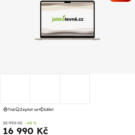
z
5
hvězdiček.
Tisk
Zeptat se
Sdílet
32 990 Kč
–48 %
16 990 Kč