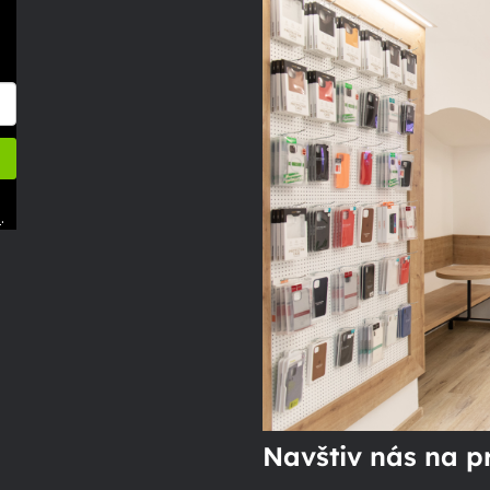
.
ů
Navštiv nás na p