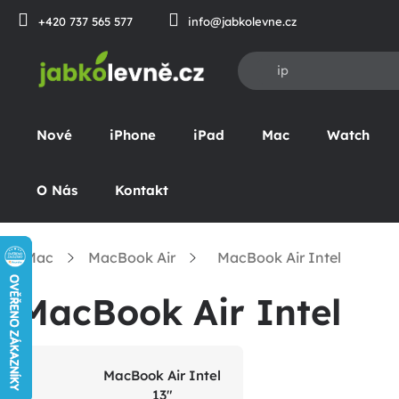
Přejít
+420 737 565 577
info@jabkolevne.cz
na
obsah
Nové
iPhone
iPad
Mac
Watch
O Nás
Kontakt
Mac
MacBook Air
MacBook Air Intel
omů
MacBook Air Intel
MacBook Air Intel
13"