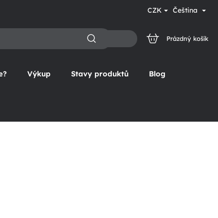
CZK
Čeština
Prázdný košík
NÁKUPNÍ
KOŠÍK
e?
Výkup
Stavy produktů
Blog