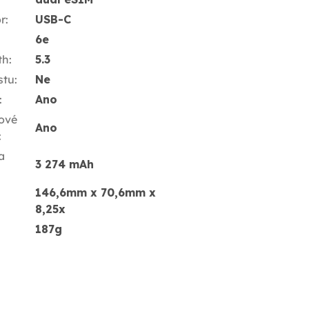
r
:
USB-C
6e
th
:
5.3
stu
:
Ne
:
Ano
ové
Ano
:
a
3 274 mAh
146,6mm x 70,6mm x
8,25x
187g