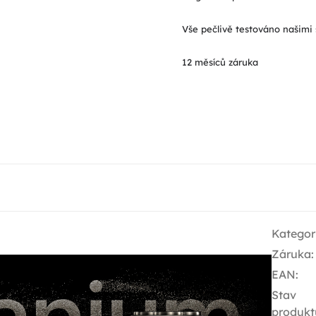
Vše pečlivě testováno našimi 
12 měsíců záruka
Kategor
Záruka
:
EAN
:
Stav
produkt