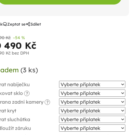
sk
Zeptat se
Sdílet
90 Kč
–54 %
0 490 Kč
90 Kč
bez DPH
ná
ladem
(3 ks)
a:
rat nabíječku
kovat sklo
?
rana zadní kamery
?
at kryt
rat sluchátka
loužit záruku