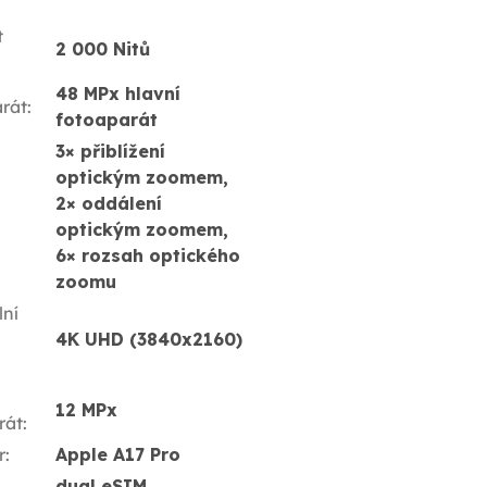
t
2 000 Nitů
48 MPx hlavní
rát
:
fotoaparát
3× přiblížení
optickým zoomem,
2× oddálení
optickým zoomem,
6× rozsah optického
zoomu
ní
4K UHD (3840x2160)
12 MPx
rát
:
r
:
Apple A17 Pro
dual eSIM