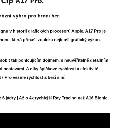
Čip A17 Pro.
ózní výhra pro hraní her.
ignu v historii grafických procesorů Apple. A17 Pro je
hone, která přináší zdaleka nejlepší grafický výkon.
obit tak pohlcujícím dojmem, s neuvěřitelně detailním
mi postavami. A díky špičkové rychlosti a efektivitě
7 Pro vezme rychlost a běží s ní.
 6 jádry | Až o 4x rychlejší Ray Tracing než A16 Bionic