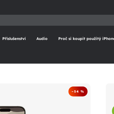
Příslušenství
Audio
Proč si koupit použitý iPhon
–54 %