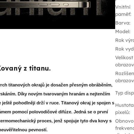
Vnitřní
paměť
:
Barva
:
Model
:
Rok výr
Rok vyd
Velikost
obrazov
ovaný z titanu.
Rozlišen
obrazov
rch titanových okrajů je dosažen přesným obráběním,
Typ disp
yskáním. Díky novým tvarovaným hranám a nejtenčím
 ještě pohodlněji drží v ruce. Titanový okraj je spojen s
Hustota
pixelů
:
ámem pomocí polovodičové difúze. Jedná se o první
Obnovo
 termomechanický proces, jenž spojuje tyto dva kovy s
frekven
neuvěřitelnou pevností.