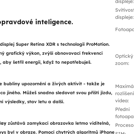
displeje
:
Svítivos
displeje
:
opravdové inteligence.
Fotoapa
displej Super Retina XDR s technologií ProMotion.
ný grafický výkon, zvýší obnovovací frekvenci
Optický
, aby šetřil energii, když to nepotřebuješ.
zoom
:
 bubliny upozornění a živých aktivit - takže je
Maximál
o jiného. Můžeš snadno sledovat svou příští jízdu,
rozlišení
videa
:
í výsledky, stav letu a další.
Přední
fotoapa
lay
zůstává zamykací obrazovka letmo viditelná,
Proceso
bys byl v obraze. Pomocí chytrých algoritmů iPhone
SIM
: