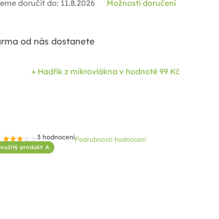
eme doručit do:
11.8.2026
Možnosti doručení
rma od nás dostanete
+ Hadřík z mikrovlákna
v hodnotě 99 Kč
3 hodnocení
Podrobnosti hodnocení
Průměrné
oužitý produkt: A
hodnocení
produktu
je
2,7
z
5