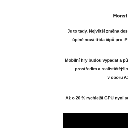
Monstr
Je to tady. Největší změna des
úplně nová třída čipů pro iP
Mobilní hry budou vypadat a půs
prostředím a realističtější
v oboru
A1
Až o 20 % rychlejší GPU nyní se