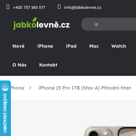
Přejít
+420 737 565 577
info@jabkolevne.cz
na
obsah
Nové
iPhone
iPad
Mac
Watch
O Nás
Kontakt
iPhone
iPhone 15 Pro 1TB (Stav A) Přírodní titan
omů