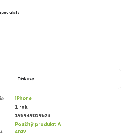
hvězdiček.
specialisty
Diskuze
ie
:
iPhone
1 rok
195949019623
Použitý produkt: A
u
:
stav