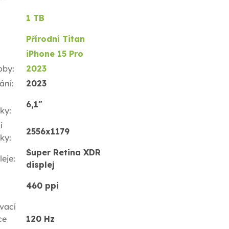
1 TB
Přírodní Titan
iPhone 15 Pro
oby
:
2023
ání
:
2023
6,1"
ky
:
í
2556x1179
ky
:
Super Retina XDR
leje
:
displej
460 ppi
vací
ce
120 Hz