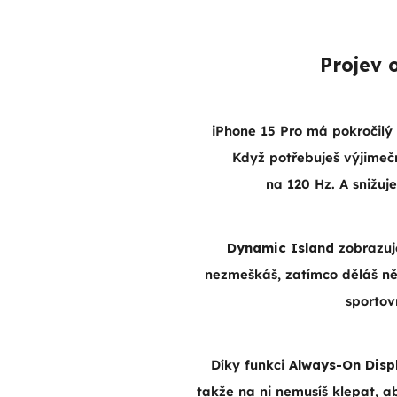
Projev 
iPhone 15 Pro má pokročilý 
Když potřebuješ výjimeč
na 120 Hz. A snižuje
Dynamic Island
zobrazuje
nezmeškáš, zatímco děláš něc
sportovn
Díky funkci
Always-On Disp
takže na ni nemusíš klepat, a