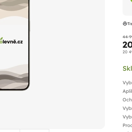
Ti
44 9
2
20 4
Měr
Sk
cen
Vyb
Apli
Och
Vybr
Vyb
Prod