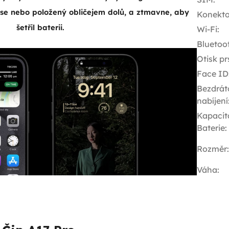
se nebo položený obličejem dolů, a ztmavne, aby
Konekto
šetřil baterii.
Wi-Fi
:
Bluetoo
Otisk pr
Face ID
Bezdrát
nabíjení
Kapacit
Baterie
:
Rozměr
:
Váha
: