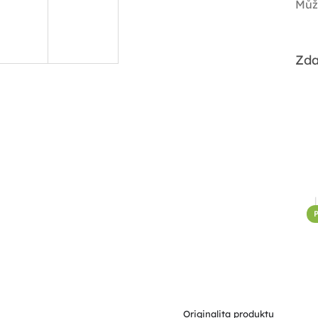
Můž
Zda
P
Originalita produktu