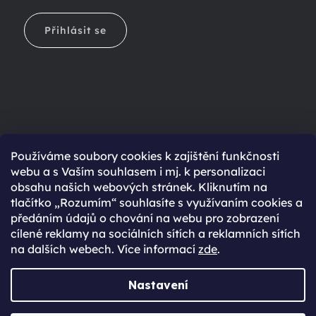
Přihlásit se
Ještě nemáte účet?
Používáme soubory cookies k zajištění funkčnosti
webu a s Vaším souhlasem i mj. k personalizaci
Rychlejší nákup díky uloženým údajům
obsahu našich webových stránek. Kliknutím na
Přehled o stavu objednávky
tlačítko „Rozumím“ souhlasíte s využívaním cookies a
předáním údajů o chování na webu pro zobrazení
Kompletní historie objednávek
cílené reklamy na sociálních sítích a reklamních sítích
Speciální akce, novinky a slevy pro registrované
na dalších webech. Více informací
zde
.
REGISTROVAT SE
Nastavení
Vytvořil Shoptet Premium