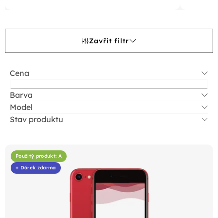
Zavřít filtr
Cena
Barva
Model
Stav produktu
V
ý
Použitý produkt: A
p
+ Dárek zdarma
i
s
p