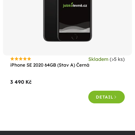
r
o
d
u
k
t
ů
Skladem
(>5 ks)
Průměrné
iPhone SE 2020 64GB (Stav A) Černá
hodnocení
produktu
3 490 Kč
je
4,5
DETAIL
z
5
hvězdiček.
O
v
Z