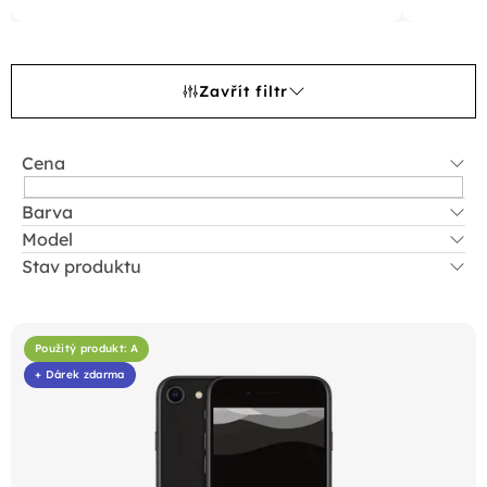
Zavřít filtr
Cena
Barva
Model
Stav produktu
V
ý
Použitý produkt: A
p
+ Dárek zdarma
i
s
p