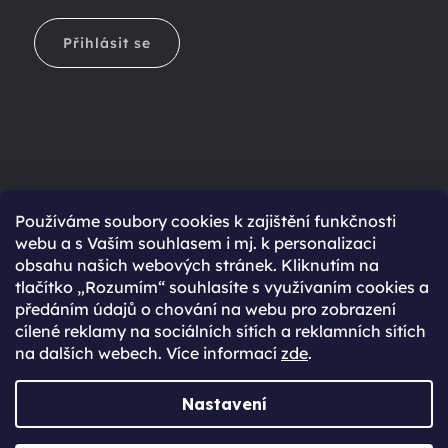
Přihlásit se
Ještě nemáte účet?
Používáme soubory cookies k zajištění funkčnosti
webu a s Vaším souhlasem i mj. k personalizaci
Rychlejší nákup díky uloženým údajům
obsahu našich webových stránek. Kliknutím na
Přehled o stavu objednávky
tlačítko „Rozumím“ souhlasíte s využívaním cookies a
předáním údajů o chování na webu pro zobrazení
Kompletní historie objednávek
cílené reklamy na sociálních sítích a reklamních sítích
Speciální akce, novinky a slevy pro registrované
na dalších webech. Více informací
zde
.
REGISTROVAT SE
Nastavení
Vytvořil Shoptet Premium