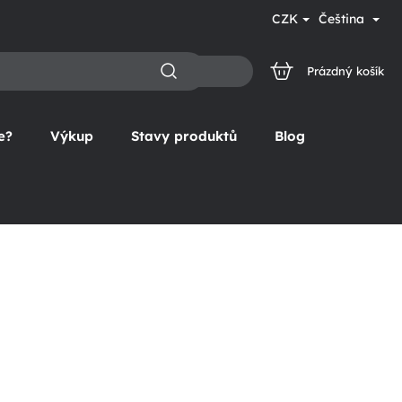
CZK
Čeština
Prázdný košík
NÁKUPNÍ
KOŠÍK
e?
Výkup
Stavy produktů
Blog