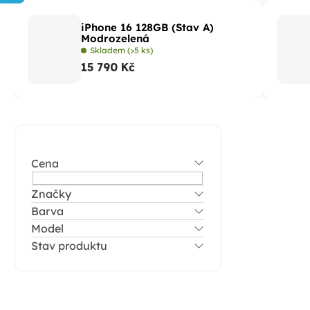
iPhone 16 128GB (Stav A)
Modrozelená
Skladem
(>5 ks)
15 790 Kč
P
o
Cena
s
t
Značky
Barva
r
Model
a
Stav produktu
n
n
í