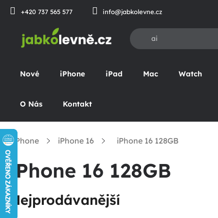
Přejít
+420 737 565 577
info@jabkolevne.cz
na
obsah
Nové
iPhone
iPad
Mac
Watch
O Nás
Kontakt
iPhone
iPhone 16
iPhone 16 128GB
omů
iPhone 16 128GB
Nejprodávanější