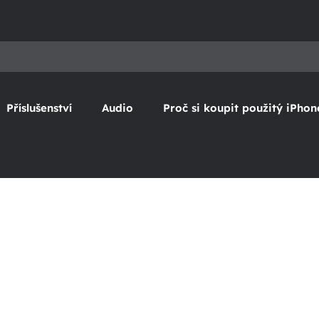
Příslušenství
Audio
Proč si koupit použitý iPhon