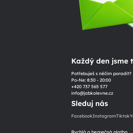
Každý den jsme t
Potřebuješ s něčím poradit?
Po-Ne: 8:30 - 20:00
+420 737 565 577
info
@
jabkolevne.cz
Sleduj nás
Facebook
Instagram
Tiktok
Y
Rychlá a bezpečná platba