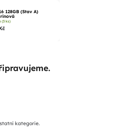
16 128GB (Stav A)
rínová
m
(3 ks)
Kč
řipravujeme.
statní kategorie.