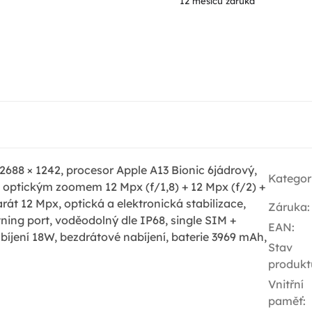
12 měsíců záruka
688 × 1242, procesor Apple A13 Bionic 6jádrový,
Kategor
 optickým zoomem 12 Mpx (f/1,8) + 12 Mpx (f/2) +
rát 12 Mpx, optická a elektronická stabilizace,
Záruka
:
ning port, voděodolný dle IP68, single SIM +
EAN
:
íjení 18W, bezdrátové nabíjení, baterie 3969 mAh,
Stav
produkt
Vnitřní
paměť
: