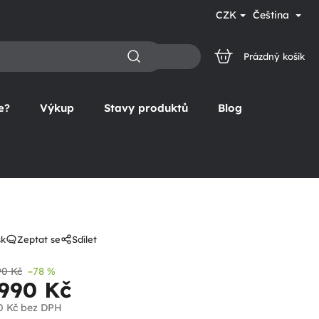
CZK
Čeština
Prázdný košík
NÁKUPNÍ
KOŠÍK
e?
Výkup
Stavy produktů
Blog
sk
Zeptat se
Sdílet
90 Kč
–78 %
 990 Kč
0 Kč
bez DPH