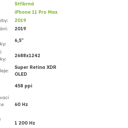
Stříbrná
iPhone 11 Pro Max
oby
:
2019
ání
:
2019
6,5"
ky
:
í
2688x1242
ky
:
Super Retina XDR
leje
:
OLED
458 ppi
vací
ce
60 Hz
t
1 200 Hz