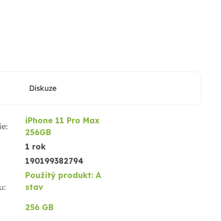
Diskuze
iPhone 11 Pro Max
ie
:
256GB
1 rok
190199382794
Použitý produkt: A
u
:
stav
256 GB