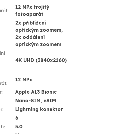
12 MPx trojitý
rát
:
fotoaparát
2x přiblížení
optickým zoomem,
2x oddálení
optickým zoomem
ní
4K UHD (3840x2160)
12 MPx
rát
:
r
:
Apple A13 Bionic
Nano-SIM, eSIM
r
:
Lightning konektor
6
th
:
5.0