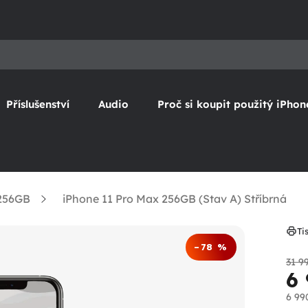
Příslušenství
Audio
Proč si koupit použitý iPhon
 256GB
iPhone 11 Pro Max 256GB (Stav A) Stříbrná
Ti
–78 %
31 9
6
6 99