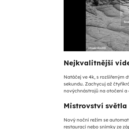
Nejkvalitnější vi
Natáčej ve 4k, s rozšířeným 
sekundu. Zachycuj až čtyřikrá
novýchnástrojů na otočení a o
Mistrovství světla
Nový noční režim se automatic
restaurací nebo snímky ze zá