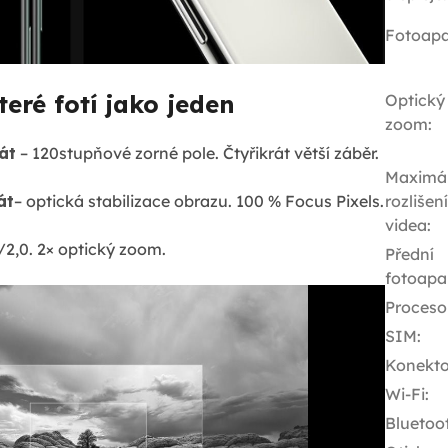
Fotoapa
teré fotí jako jeden
Optický
zoom
:
át
– 120stupňové zorné pole. Čtyřikrát větší záběr.
Maximál
át
– optická stabilizace obrazu. 100 % Focus Pixels.
rozlišení
videa
:
/2,0. 2× optický zoom.
Přední
fotoapa
Proceso
SIM
:
Konekto
Wi-Fi
:
Bluetoo