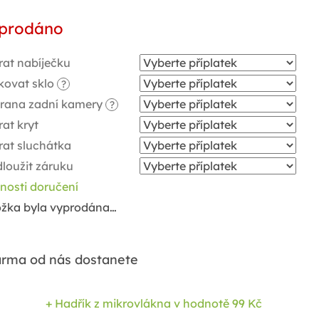
ná
prodáno
a:
rat nabíječku
kovat sklo
?
rana zadní kamery
?
at kryt
rat sluchátka
loužit záruku
nosti doručení
ožka byla vyprodána…
rma od nás dostanete
+ Hadřík z mikrovlákna
v hodnotě 99 Kč