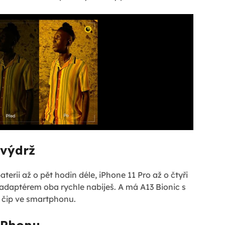
 výdrž
terii až o pět hodin déle, iPhone 11 Pro až o čtyři
adaptérem oba rychle nabiješ. A má A13 Bionic s
í čip ve smartphonu.
iPhonu