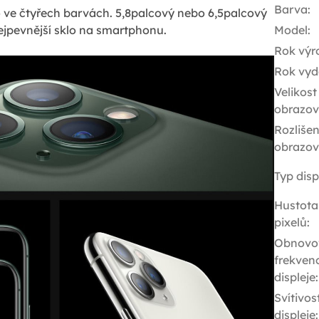
Barva
:
 ve čtyřech barvách. 5,8palcový nebo 6,5palcový
ejpevnější sklo na smartphonu.
Model
:
Rok výr
Rok vyd
Velikost
obrazov
Rozlišen
obrazov
Typ disp
Hustota
pixelů
:
Obnovo
frekven
displeje
:
Svítivos
displeje
: