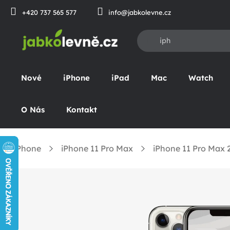
Přejít
+420 737 565 577
info@jabkolevne.cz
na
obsah
Nové
iPhone
iPad
Mac
Watch
O Nás
Kontakt
iPhone
iPhone 11 Pro Max
iPhone 11 Pro Max
omů