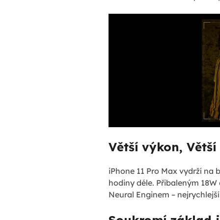
Větší výkon, Větší
iPhone 11 Pro Max vydrží na ba
hodiny déle. Přibaleným 18W 
Neural Enginem – nejrychlejš
Soukromí základ 