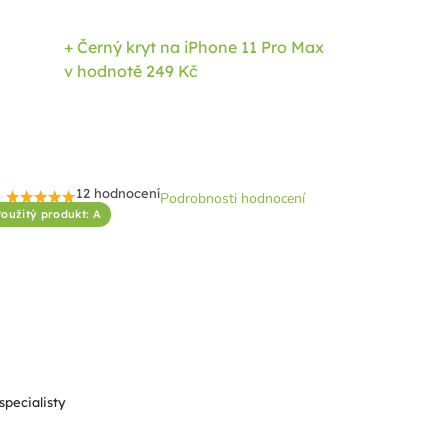
+ Černý kryt na iPhone 11 Pro Max
v hodnotě 249 Kč
12 hodnocení
Podrobnosti hodnocení
Průměrné
oužitý produkt: A
hodnocení
produktu
je
4,6
z
5
hvězdiček.
specialisty