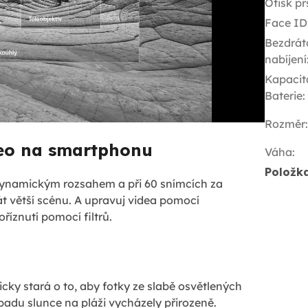
Otisk pr
Face ID
Bezdrát
nabíjení
Kapacit
Baterie
:
Rozměr
:
deo na smartphonu
Váha
:
Položk
dynamickým rozsahem a při 60 snímcích za
t větší scénu. A upravuj videa pomocí
říznutí pomocí filtrů.
ky stará o to, aby fotky ze slabě osvětlených
padu slunce na pláži vycházely přirozeně.