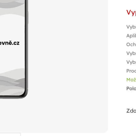
Měr
Vy
cen
Vyb
Apli
Och
Vybr
Vyb
Prod
Mož
Pol
Zda