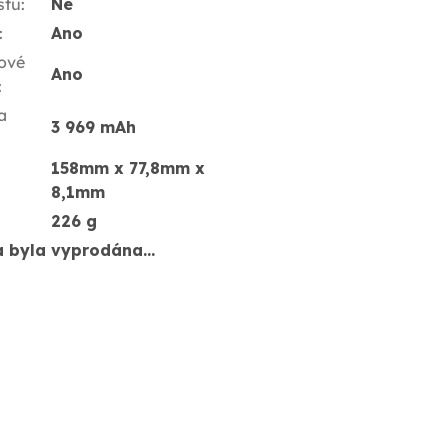
stu
:
Ne
:
Ano
ové
Ano
:
a
3 969 mAh
158mm x 77,8mm x
8,1mm
226 g
a byla vyprodána…