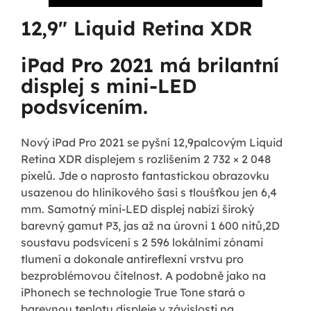
12,9" Liquid Retina XDR
iPad Pro 2021 má brilantní
displej s mini-LED
podsvícením.
Nový iPad Pro 2021 se pyšní 12,9palcovým Liquid
Retina XDR displejem s rozlišením 2 732 × 2 048
pixelů. Jde o naprosto fantastickou obrazovku
usazenou do hliníkového šasi s tloušťkou jen 6,4
mm. Samotný mini-LED displej nabízí široký
barevný gamut P3, jas až na úrovni 1 600 nitů,2D
soustavu podsvícení s 2 596 lokálními zónami
tlumení a dokonale antireflexní vrstvu pro
bezproblémovou čitelnost. A podobně jako na
iPhonech se technologie True Tone stará o
barevnou teplotu displeje v závislosti na