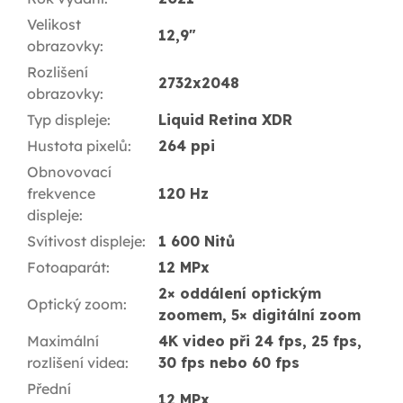
Velikost
12,9"
obrazovky
:
Rozlišení
2732x2048
obrazovky
:
Typ displeje
:
Liquid Retina XDR
Hustota pixelů
:
264 ppi
Obnovovací
frekvence
120 Hz
displeje
:
Svítivost displeje
:
1 600 Nitů
Fotoaparát
:
12 MPx
2× oddálení optickým
Optický zoom
:
zoomem, 5× digitální zoom
Maximální
4K video při 24 fps, 25 fps,
rozlišení videa
:
30 fps nebo 60 fps
Přední
12 MPx