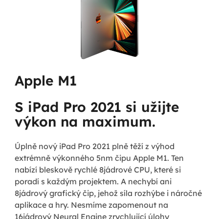
Apple M1
S iPad Pro 2021 si užijte
výkon na maximum.
Úplně nový iPad Pro 2021 plně těží z výhod
extrémně výkonného 5nm čipu Apple M1. Ten
nabízí bleskově rychlé 8jádrové CPU, které si
poradí s každým projektem. A nechybí ani
8jádrový grafický čip, jehož síla rozhýbe i náročné
aplikace a hry. Nesmíme zapomenout na
16jádrový Neural Engine zrychlující úlohy