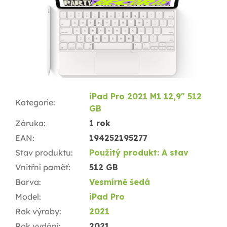
iPad Pro 2021 M1 12,9" 512
Kategorie
:
GB
Záruka
:
1 rok
EAN
:
194252195277
Stav produktu
:
Použitý produkt: A stav
Vnitřní paměť
:
512 GB
Barva
:
Vesmírně šedá
Model
:
iPad Pro
Rok výroby
:
2021
Rok vydání
:
2021