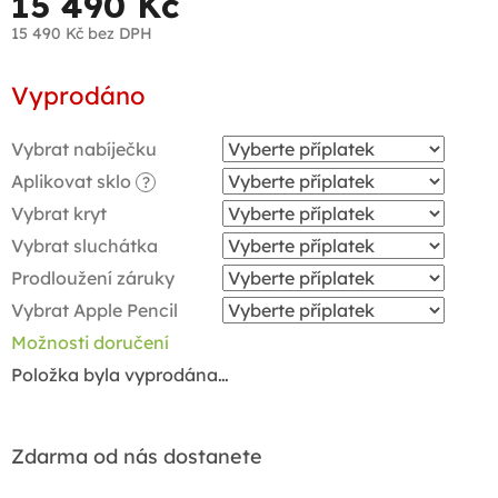
15 490 Kč
15 490 Kč
bez DPH
Měrná
Vyprodáno
cena:
Vybrat nabíječku
Aplikovat sklo
?
Vybrat kryt
Vybrat sluchátka
Prodloužení záruky
Vybrat Apple Pencil
Možnosti doručení
Položka byla vyprodána…
Zdarma od nás dostanete