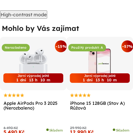
High-contrast mode
Mohlo by Vás zajímat
-15%
-57%
Nerozbaleno
Použitý produkt: A
Jarní výprodej ještě
Jarní výprodej ještě
1
dni
13
h
10
m
1
dni
13
h
10
m
Apple AirPods Pro 3 2025
iPhone 15 128GB (Stav A)
(Nerozbaleno)
Růžová
6 490 Kč
29 990 Kč
Skladem
Skladem
5 490 Kč
12 990 Kč