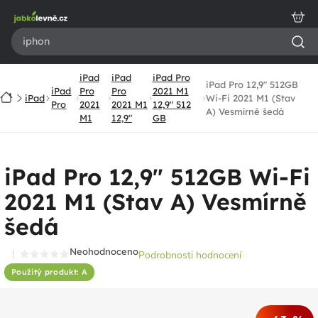
Přejít
na
obsah
iPad
iPad
iPad Pro
iPad Pro 12,9" 512GB
iPad
Pro
Pro
2021 M1
Domů
iPad
Wi-Fi 2021 M1 (Stav
Pro
2021
2021 M1
12,9" 512
A) Vesmírně šedá
M1
12,9"
GB
iPad Pro 12,9" 512GB Wi-Fi
2021 M1 (Stav A) Vesmírně
šedá
Neohodnoceno
Podrobnosti hodnocení
Průměrné
Použitý produkt: A
hodnocení
produktu
je