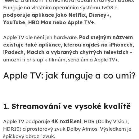
televizi a umožní ti streamovat obsah z různých služeb.
Funguje na vlastním operačním systému tvOS a
podporuje aplikace jako Netflix, Disney+,
YouTube, HBO Max nebo Apple TV+
.
Apple TV ale není jen hardware.
Pod stejným názvem
existuje také aplikace, kterou najdeš na iPhonech,
iPadech, Macích a vybraných chytrých televizích
–
umožní ti přístup k filmům, seriálům a Apple TV+.
Apple TV: jak funguje a co umí?
1. Streamování ve vysoké kvalitě
Apple TV podporuje
4K rozlišení
, HDR (Dolby Vision,
HDR10) a prostorový zvuk Dolby Atmos. Výsledkem je
špičkový obraz i zvuk.