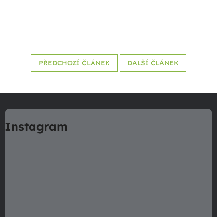
PŘEDCHOZÍ ČLÁNEK
DALŠÍ ČLÁNEK
Z
á
Instagram
p
a
t
í