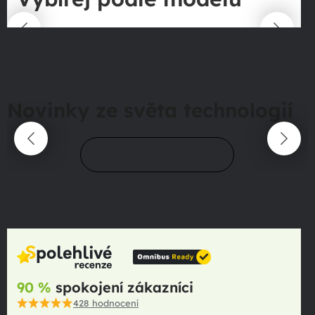
Novinky ze světa technologií
Přejít do magazínu
90 %
spokojení zákazníci
428
hodnocení