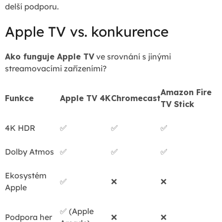
delší podporu.
Apple TV vs. konkurence
Ako funguje Apple TV
ve srovnání s jinými
streamovacími zařízeními?
Amazon Fire
Funkce
Apple TV 4K
Chromecast
TV Stick
4K HDR
✅
✅
✅
Dolby Atmos
✅
✅
✅
Ekosystém
✅
❌
❌
Apple
✅
(Apple
Podpora her
❌
❌