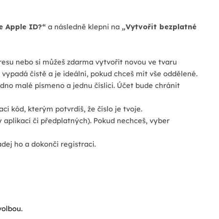
e Apple ID?“
a následně klepni na
„Vytvořit bezplatné
resu nebo si můžeš zdarma vytvořit novou ve tvaru
 vypadá čistě a je ideální, pokud chceš mít vše oddělené.
no malé písmeno a jednu číslici. Účet bude chránit
cí kód, kterým potvrdíš, že číslo je tvoje.
 aplikací či předplatných). Pokud nechceš, vyber
ej ho a dokonči registraci.
volbou.