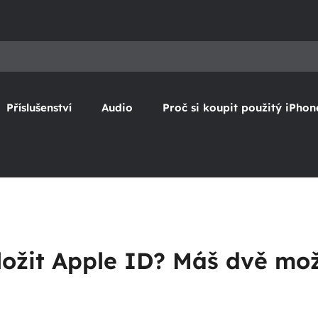
Příslušenství
Audio
Proč si koupit použitý iPhon
ložit Apple ID? Máš dvě mož