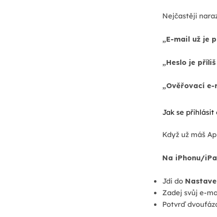
Nejčastěji nara
„E-mail už je 
„Heslo je příli
„Ověřovací e-m
Jak se přihlásit
Když už máš App
Na iPhonu/iPa
Jdi do
Nastave
Zadej svůj e-mai
Potvrď dvoufáz