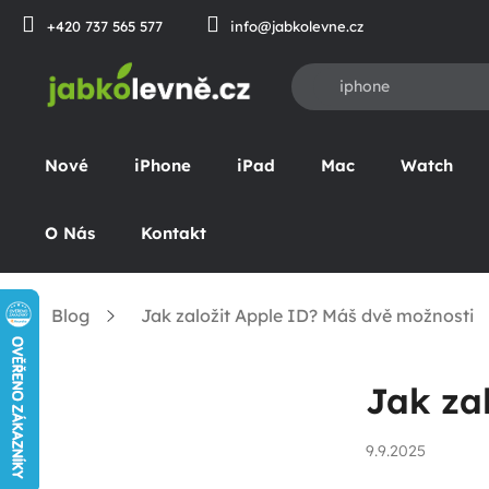
Přejít
+420 737 565 577
info@jabkolevne.cz
na
obsah
Nové
iPhone
iPad
Mac
Watch
O Nás
Kontakt
Blog
Jak založit Apple ID? Máš dvě možnosti
Domů
P
Jak za
o
s
9.9.2025
t