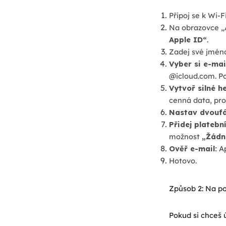
Připoj se k Wi-Fi
Na obrazovce „
Apple ID“
.
Zadej své jméno
Vyber si e-mai
@icloud.com. Po
Vytvoř silné he
cenná data, pro
Nastav dvoufá
Přidej platební
možnost
„Žádn
Ověř e-mail:
Ap
Hotovo.
Způsob 2: Na po
Pokud si chceš ú