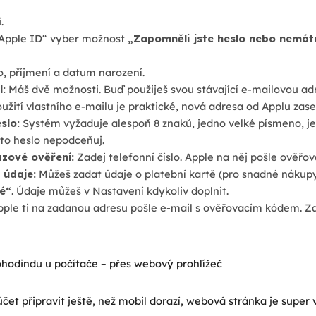
.
Apple ID“ vyber možnost
„Zapomněli jste heslo nebo nemát
, příjmení a datum narození.
l:
Máš dvě možnosti. Buď použiješ svou stávající e-mailovou ad
užití vlastního e-mailu je praktické, nová adresa od Applu zase
slo:
Systém vyžaduje alespoň 8 znaků, jedno velké písmeno, jed
to heslo nepodceňuj.
zové ověření:
Zadej telefonní číslo. Apple na něj pošle ověřova
 údaje:
Můžeš zadat údaje o platební kartě (pro snadné nákupy
é“
. Údaje můžeš v Nastavení kdykoliv doplnit.
ple ti na zadanou adresu pošle e-mail s ověřovacím kódem. Zad
hodindu u počítače – přes webový prohlížeč
čet připravit ještě, než mobil dorazí, webová stránka je super 