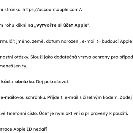
lní stránku: https://account.apple.com/.
 rohu klikni na „
Vytvořte si účet Apple
“.
ormulář: jméno, země, datum narození, e-mail (= budoucí Apple 
ostní otázky. Slouží jako dodatečná vrstva ochrany pro případ, 
meneš jen ty.
 kód z obrázku
. Dej pokračovat.
 e-mailovou schránku. Přijde ti e-mail s číselným kódem. Zadej
é telefonní číslo. Účet je nyní aktivní a připravený k použití.
strace Apple ID nedaří