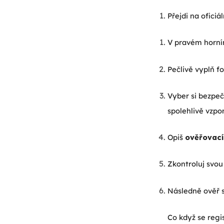
Přejdi na oficiá
V pravém horním
Pečlivě vyplň f
Vyber si bezpečn
spolehlivě vzpo
Opiš
ověřovací
Zkontroluj svou
Následně ověř sv
Co když se regi