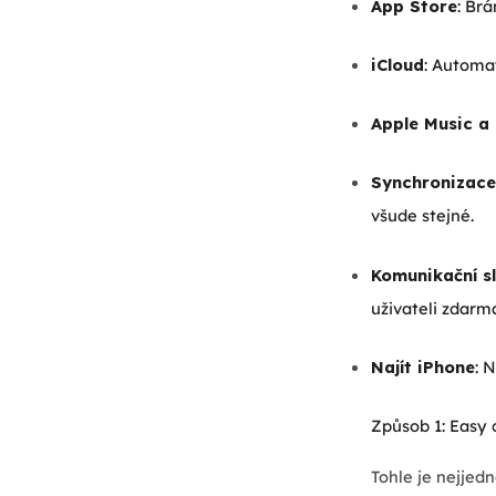
App Store
: Brá
iCloud
: Automat
Apple Music a
Synchronizace
všude stejné.
Komunikační s
uživateli zdarm
Najít iPhone
: 
Způsob 1: Easy 
Tohle je nejjed