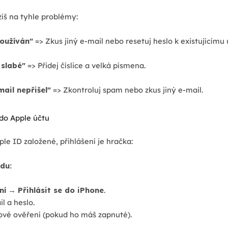
zíš na tyhle problémy:
používán"
=> Zkus jiný e-mail nebo resetuj heslo k existujícímu 
š slabé"
=> Přidej číslice a velká písmena.
ail nepřišel"
=> Zkontroluj spam nebo zkus jiný e-mail.
 do Apple účtu
le ID založené, přihlášení je hračka:
du:
ní
→
Přihlásit se do iPhone
.
l a heslo.
ové ověření (pokud ho máš zapnuté).