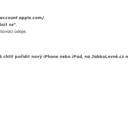
/account.apple.com/
.
ásit se".
ašovací údaje.
š chtít pořídit nový iPhone nebo iPad, na JabkoLevně.cz na