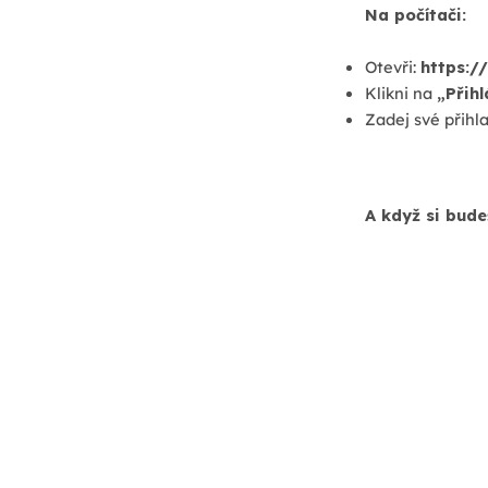
Na počítači:
Otevři:
https:/
Klikni na
„Přihl
Zadej své přihl
A když si bude