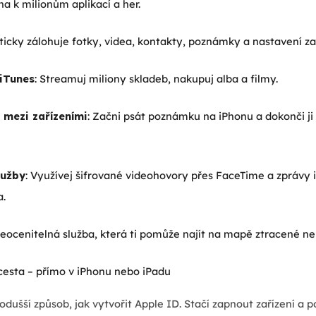
na k milionům aplikací a her.
icky zálohuje fotky, videa, kontakty, poznámky a nastavení zař
 iTunes
: Streamuj miliony skladeb, nakupuj alba a filmy.
 mezi zařízeními
: Začni psát poznámku na iPhonu a dokonči ji
lužby
: Využívej šifrované videohovory přes FaceTime a zprávy 
a.
Neocenitelná služba, která ti pomůže najít na mapě ztracené ne
cesta – přímo v iPhonu nebo iPadu
nodušší způsob, jak vytvořit Apple ID. Stačí zapnout zařízení a 