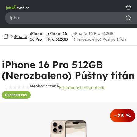
Prejsť
na
obsah
iPhone
iPhone 16
iPhone 16 Pro 512GB
Domov
iPhone
16 Pro
Pro 512GB
(Nerozbaleno) Púštny titán
iPhone 16 Pro 512GB
(Nerozbaleno) Púštny titán
Neohodnotené
Podrobnosti hodnotenia
Priemerné
Nerozbalený
hodnotenie
produktu
je
–23 %
0,0
z
5