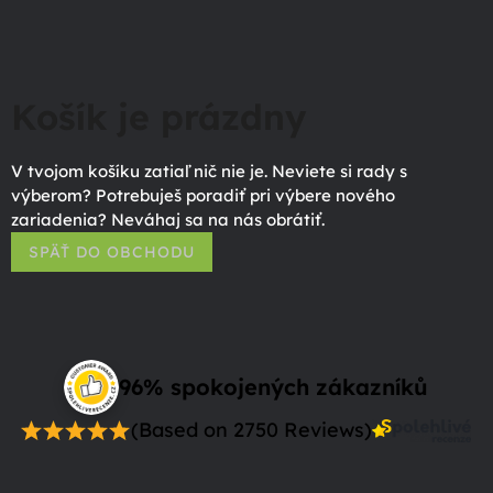
Košík je prázdny
V tvojom košíku zatiaľ nič nie je. Neviete si rady s
výberom? Potrebuješ poradiť pri výbere nového
zariadenia? Neváhaj sa na nás obrátiť.
SPÄŤ DO OBCHODU
96% spokojených zákazníků
(Based on 2750 Reviews)