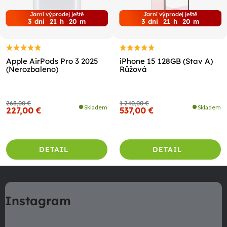
Jarní výprodej ještě
Jarní výprodej ještě
3
dni
21
h
20
m
3
dni
21
h
20
m
Apple AirPods Pro 3 2025
iPhone 15 128GB (Stav A)
(Nerozbaleno)
Růžová
268,00 €
1 240,00 €
Skladem
Skladem
227,00 €
537,00 €
DETAIL
DETAIL
Z
á
Instagram
p
ä