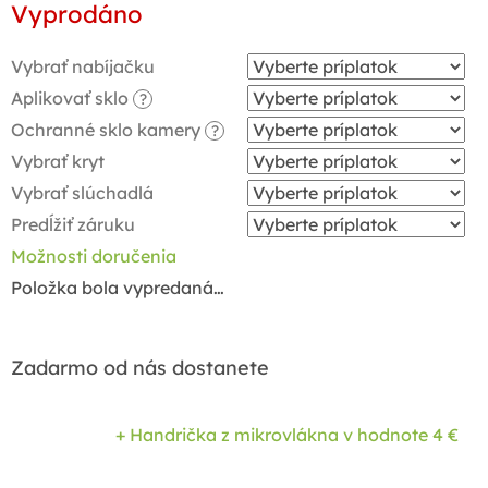
Vyprodáno
cena:
Vybrať nabíjačku
Aplikovať sklo
?
Ochranné sklo kamery
?
Vybrať kryt
Vybrať slúchadlá
Predĺžiť záruku
Možnosti doručenia
Položka bola vypredaná…
Zadarmo od nás dostanete
+ Handrička z mikrovlákna
v hodnote 4 €