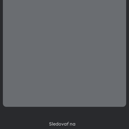
t
i
e
Sledovať na