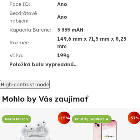
Face ID
:
Ano
Bezdrátové
Ano
nabíjení
:
Kapacita Baterie
:
3 355 mAH
149,6 mm x 71,5 mm x 8,25
Rozměr
:
mm
Váha
:
199g
Položka bola vypredaná…
High-contrast mode
Mohlo by Vás zaujímať
-15%
-57%
Nerozbaleno
Použitý produkt: A