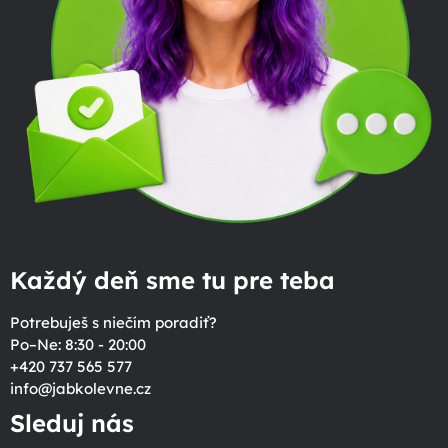
Každý deň sme tu pre teba
Potrebuješ s niečím poradiť?
Po–Ne: 8:30 - 20:00
+420 737 565 577
info
@
jabkolevne.cz
Sleduj nás