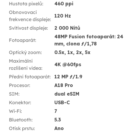
Hustota pixelů
:
460 ppi
Obnovovací
120 Hz
frekvence displeje
:
Svítivost displeje
:
2 000 Nitů
48MP Fusion fotoaparát: 24
Fotoaparát
:
mm, clona ƒ/1,78
Optický zoom
:
0.5x, 1x, 2x, 5x
Maximální
4K @60fps
rozlišení videa
:
Přední fotoaparát
:
12 MP ƒ/1.9
Procesor
:
A18 Pro
SIM
:
dual eSIM
Konektor
:
USB-C
Wi-Fi
:
7
Bluetooth
:
5.3
Otisk prstu
:
Ano