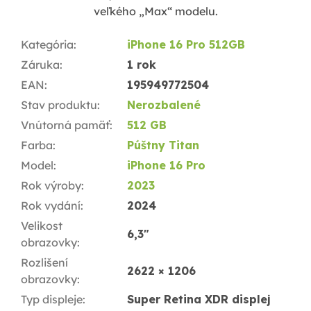
veľkého „Max“ modelu.
Kategória
:
iPhone 16 Pro 512GB
Záruka
:
1 rok
EAN
:
195949772504
Stav produktu
:
Nerozbalené
Vnútorná pamäť
:
512 GB
Farba
:
Púštny Titan
Model
:
iPhone 16 Pro
Rok výroby
:
2023
Rok vydání
:
2024
Velikost
6,3"
obrazovky
:
Rozlišení
2622 × 1206
obrazovky
:
Typ displeje
:
Super Retina XDR displej