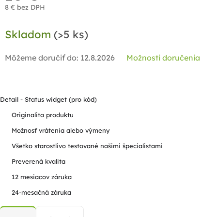
8 € bez DPH
Jednotková
Skladom
(>5 ks)
cena:
Môžeme doručiť do:
12.8.2026
Možnosti doručenia
Detail - Status widget (pro kód)
Originalita produktu
Možnosť vrátenia alebo výmeny
Všetko starostlivo testované našimi špecialistami
Preverená kvalita
12 mesiacov záruka
24-mesačná záruka