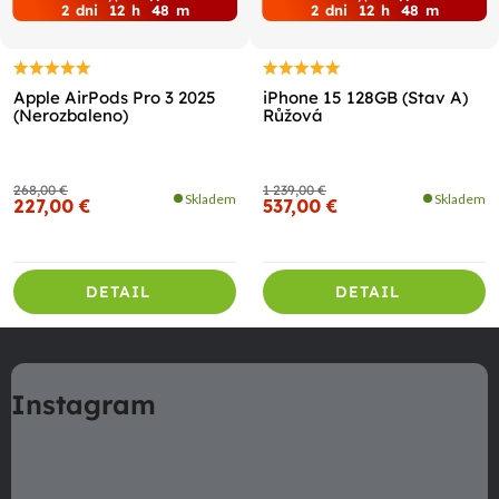
2
dni
12
h
48
m
2
dni
12
h
48
m
Apple AirPods Pro 3 2025
iPhone 15 128GB (Stav A)
(Nerozbaleno)
Růžová
268,00 €
1 239,00 €
Skladem
Skladem
227,00 €
537,00 €
DETAIL
DETAIL
Z
á
Instagram
p
ä
t