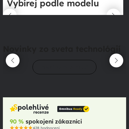
Vybírej podle modelu
Novinky zo sveta technológií
Prejsť do magazínu
90 %
spokojení zákazníci
428
hodnocení