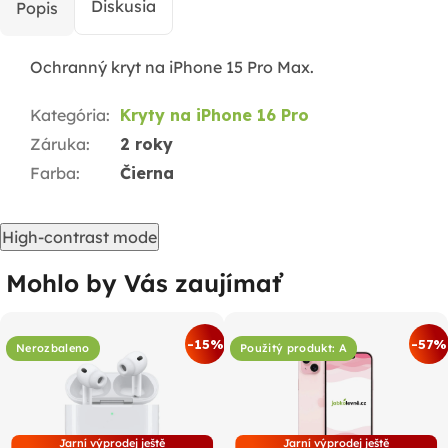
Diskusia
Popis
Ochranný kryt na iPhone 15 Pro Max.
Kategória
:
Kryty na iPhone 16 Pro
Záruka
:
2 roky
Farba
:
Čierna
High-contrast mode
Mohlo by Vás zaujímať
-15%
-57%
Nerozbaleno
Použitý produkt: A
Jarní výprodej ještě
Jarní výprodej ještě