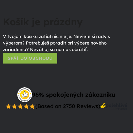
Košík je prázdny
V tvojom košíku zatiaľ nič nie je. Neviete si rady s
výberom? Potrebuješ poradiť pri výbere nového
zariadenia? Neváhaj sa na nás obrátiť.
SPÄŤ DO OBCHODU
96% spokojených zákazníků
(Based on 2750 Reviews)