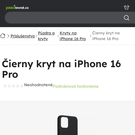
Prejsť
na
obsah
Púzdra a
Kryty na
Čierny kryt na
Domov
Príslušenstvo
kryty
iPhone 16 Pro
iPhone 16 Pro
Čierny kryt na iPhone 16
Pro
Neohodnotené
Podrobnosti hodnotenia
Priemerné
hodnotenie
produktu
je
0,0
z
5