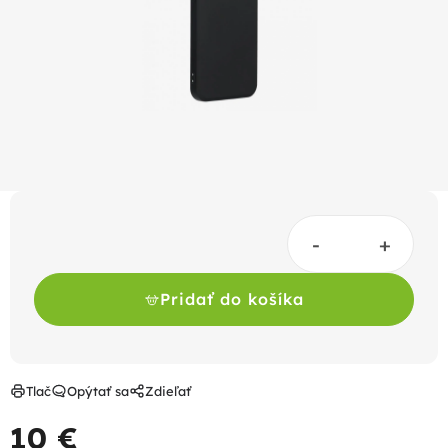
hviezdičiek.
Pridať do košíka
Tlač
Opýtať sa
Zdieľať
10 €