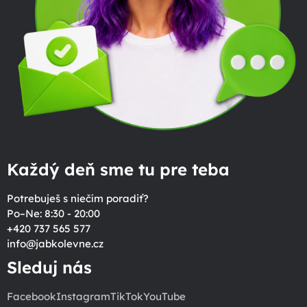
Každý deň sme tu pre teba
Potrebuješ s niečím poradiť?
Po–Ne: 8:30 - 20:00
+420 737 565 577
info
@
jabkolevne.cz
Sleduj nás
Facebook
Instagram
TikTok
YouTube