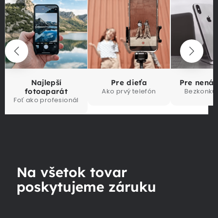
Najlepší
Pre dieťa
Pre nená
fotoaparát
Ako prvý telefón
Bezkonku
Foť ako profesionál
Na všetok tovar
poskytujeme záruku