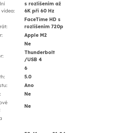
ní
s rozlišením až
í videa
:
6K při 60 Hz
FaceTime HD s
rát
:
rozlišením 720p
r
:
Apple M2
Ne
Thunderbolt
r
:
/USB 4
6
th
:
5.0
stu
:
Ano
:
Ne
ové
Ne
:
a