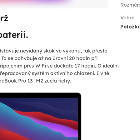
Rozměr
:
rž
Váha
:
Položk
aterii.
dstavuje nevídaný skok ve výkonu, tak přesto
. Ta se pohybuje až na úrovni 20 hodin při
připojením přes WiFi se dočkáte 17 hodin. O ideální
řepracovaný systém aktivního chlazení. I v té
acBook Pro 13" M2 zcela tichý.