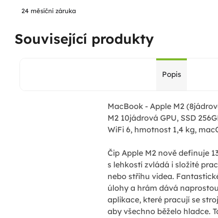
24 měsíční záruka
Související produkty
Popis
MacBook - Apple M2 (8jádrové
M2 10jádrová GPU, SSD 256GB
WiFi 6, hmotnost 1,4 kg, ma
Čip Apple M2 nově definuje 
s lehkostí zvládá i složité p
nebo střihu videa. Fantastic
úlohy a hrám dává naprostou 
aplikace, které pracují se s
aby všechno běželo hladce. T