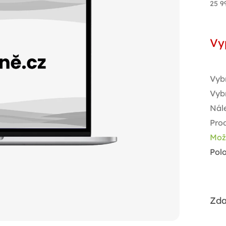
25 9
Měr
cen
Vy
Vyb
Vyb
Nále
Pro
Mož
Pol
Zda