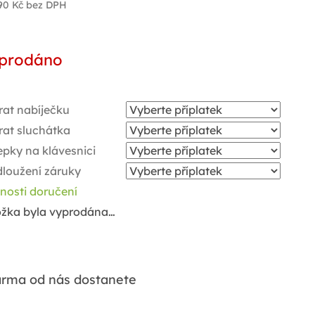
90 Kč
bez DPH
ná
a:
prodáno
rat nabíječku
rat sluchátka
pky na klávesnici
dloužení záruky
nosti doručení
ožka byla vyprodána…
rma od nás dostanete