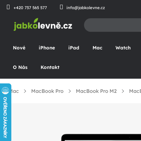
Přejít
+420 737 565 577
info@jabkolevne.cz
na
obsah
Nové
iPhone
iPad
Mac
Watch
O Nás
Kontakt
Mac
MacBook Pro
MacBook Pro M2
MacB
omů