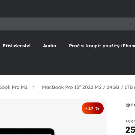
Příslušenství
Audio
Proč si koupit použitý iPhon
ook Pro M2
MacBook Pro 13" 2022 M2 / 24GB / 1TB (
Ti
–27 %
35 9
2