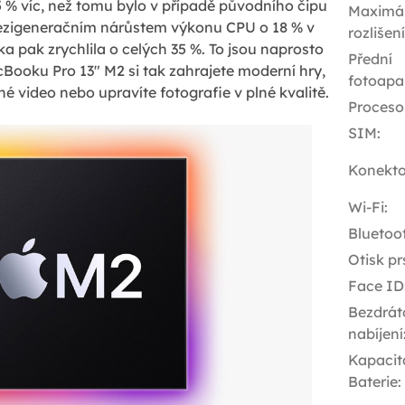
25 % víc, než tomu bylo v případě původního čipu
Maximál
mezigeneračním nárůstem výkonu CPU o 18 % v
rozlišen
a pak zrychlila o celých 35 %. To jsou naprosto
Přední
Booku Pro 13" M2 si tak zahrajete moderní hry,
fotoapa
é video nebo upravíte fotografie v plné kvalitě.
Proceso
SIM
:
Konekto
Wi-Fi
:
Bluetoo
Otisk pr
Face ID
Bezdrát
nabíjení
Kapacit
Baterie
: