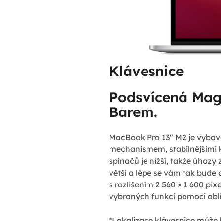
Klávesnice
Podsvícená Mag
Barem.
MacBook Pro 13" M2 je vybave
mechanismem, stabilnějšími k
spínačů je nižší, takže úhozy 
větší a lépe se vám tak bude 
s rozlišením 2 560 × 1 600 pix
vybraných funkcí pomocí obl
*Lokalizace klávesnice může b