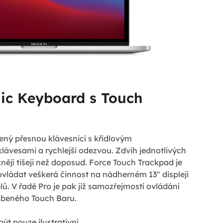
ic Keyboard s Touch
ný přesnou klávesnicí s křídlovým
lávesami a rychlejší odezvou. Zdvih jednotlivých
znějí tišeji než doposud. Force Touch Trackpad je
ovládat veškerá činnost na nádherném 13" displeji
elů. V řadě Pro je pak již samozřejmostí ovládání
íbeného Touch Baru.
ýt pouze ilustrativní.