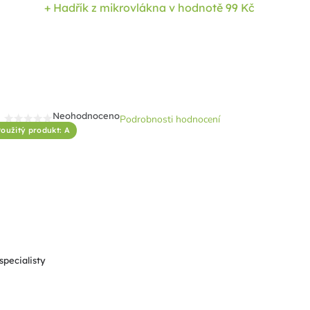
+ Hadřík z mikrovlákna
v hodnotě 99 Kč
Neohodnoceno
Podrobnosti hodnocení
Průměrné
oužitý produkt: A
hodnocení
produktu
je
0,0
z
5
hvězdiček.
specialisty