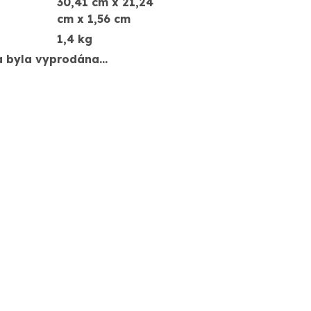
30,41 cm x 21,24
cm x 1,56 cm
1,4 kg
a byla vyprodána…