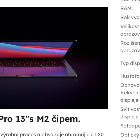
RAM
:
Rok vyd
Velikost
obrazov
Rozlišen
obrazov
Typ disp
Hustota
Obnovo
frekven
displeje
:
Svítivos
ro 13"s M2 čipem.
displeje
:
Fotoapa
výrobní proces a obsahuje ohromujících 20
Optický