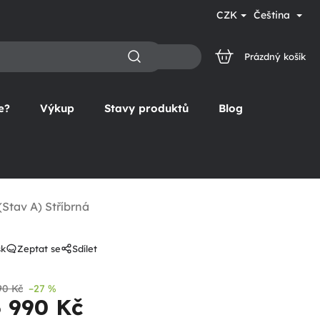
CZK
Čeština
Prázdný košík
NÁKUPNÍ
KOŠÍK
e?
Výkup
Stavy produktů
Blog
Stav A) Stříbrná
sk
Zeptat se
Sdílet
90 Kč
–27 %
5 990 Kč