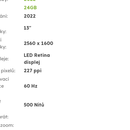
24GB
ání
:
2022
13"
ky
:
í
2560 x 1600
ky
:
LED Retina
leje
:
displej
 pixelů
:
227 ppi
vací
ce
60 Hz
t
500 Nitů
rát
:
 zoom
: