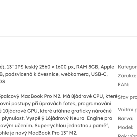
), 13" IPS lesklý 2560 × 1600 px, RAM 8GB, Apple
Kategor
, podsvícená klávesnice, webkamera, USB-C,
Záruka
:
cOS
EAN
:
13palcový MacBook Pro M2. Má 8jádrové CPU, které
Stav pr
racovní postupy při úpravách fotek, programování
Vnitřní
ké 10jádrové GPU, které utáhne graficky náročné
plynulost. Vyspělý 16jádrový Neural Engine pro
Barva
:
trojovým učením. Superrychlou jednotnou paměť,
Model
:
ohle je nový MacBook Pro 13" M2.
Rok výr