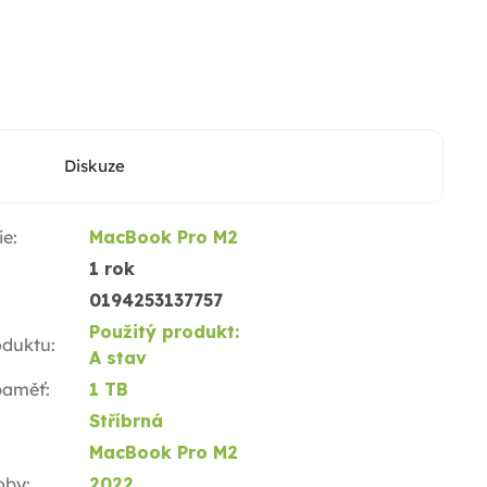
Diskuze
ie
:
MacBook Pro M2
1 rok
0194253137757
Použitý produkt:
oduktu
:
A stav
 paměť
:
1 TB
Stříbrná
MacBook Pro M2
oby
:
2022