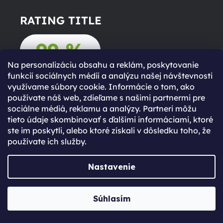
RATING TITLE
99 %
Na personalizáciu obsahu a reklám, poskytovanie
funkcií sociálnych médií a analýzu našej návštevnosti
využívame súbory cookie. Informácie o tom, ako
RATING PARAGRAPH
používate náš web, zdieľame s našimi partnermi pre
sociálne médiá, reklamu a analýzy. Partneri môžu
RATING CTA BTN
tieto údaje skombinovať s ďalšími informáciami, ktoré
ste im poskytli, alebo ktoré získali v dôsledku toho, že
používate ich služby.
Nastavenie
Košík je prázdny
Súhlasím