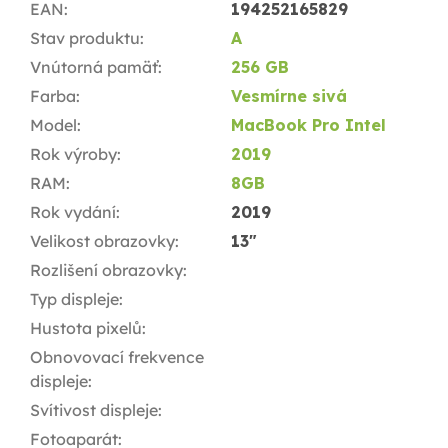
EAN
:
194252165829
Stav produktu
:
A
Vnútorná pamäť
:
256 GB
Farba
:
Vesmírne sivá
Model
:
MacBook Pro Intel
Rok výroby
:
2019
RAM
:
8GB
Rok vydání
:
2019
Velikost obrazovky
:
13"
Rozlišení obrazovky
:
Typ displeje
:
Hustota pixelů
:
Obnovovací frekvence
displeje
:
Svítivost displeje
:
Fotoaparát
: