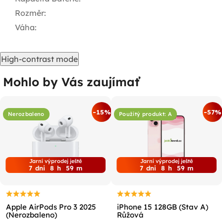
Rozměr
:
Váha
:
High-contrast mode
Mohlo by Vás zaujímať
-15%
-57%
Nerozbaleno
Použitý produkt: A
Jarní výprodej ještě
Jarní výprodej ještě
7
dni
8
h
59
m
7
dni
8
h
59
m
Apple AirPods Pro 3 2025
iPhone 15 128GB (Stav A)
(Nerozbaleno)
Růžová