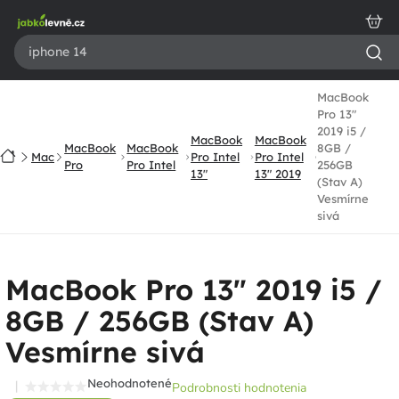
Prejsť
na
obsah
MacBook
Pro 13"
2019 i5 /
MacBook
MacBook
MacBook
MacBook
8GB /
Domov
Mac
Pro Intel
Pro Intel
Pro
Pro Intel
256GB
13"
13" 2019
(Stav A)
Vesmírne
sivá
MacBook Pro 13" 2019 i5 /
8GB / 256GB (Stav A)
Vesmírne sivá
Neohodnotené
Podrobnosti hodnotenia
Priemerné