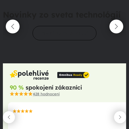
Novinky zo sveta technológií
Prejsť do magazínu
90 %
spokojení zákazníci
428
hodnocení
maximální spokojenost
22.06.2025