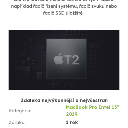
například řadič řízení systému, řadič zvuku nebo
řadič SSD úložiště.
Zdaleka nejvýkonnější a nejvšestran
MacBook Pro Intel 13"
Kategória
:
2019
Záruka
:
1 rok