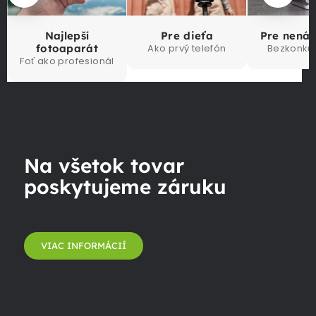
Najlepší
Pre dieťa
Pre nená
fotoaparát
Ako prvý telefón
Bezkonku
Foť ako profesionál
Na všetok tovar
poskytujeme záruku
VIAC INFORMÁCIÍ