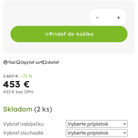
Pridať do košíka
Tlač
Opýtať sa
Zdieľať
1 607 €
–71 %
453 €
453 €
bez DPH
Jednotková
Skladom
(2 ks)
cena:
Vybrať nabíjačku
Vybrať slúchadlá