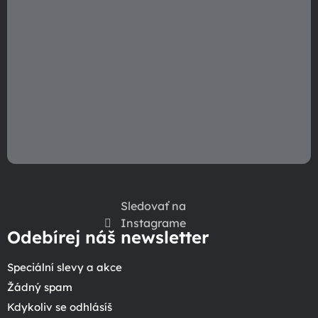
k
y
v
ý
p
i
s
u
Sledovať na
Instagrame
Odebírej náš newsletter
Speciální slevy a akce
Žádný spam
Kdykoliv se odhlásíš