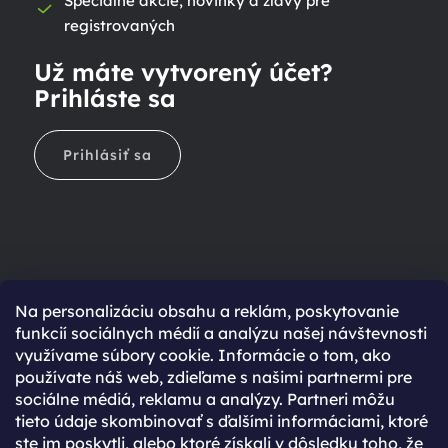
Špeciálne akcie, novinky a zľavy pre
registrovaných
Už máte vytvorený účet?
Prihláste sa
Prihlásiť sa
Na personalizáciu obsahu a reklám, poskytovanie
Ešte nemáte účet?
funkcií sociálnych médií a analýzu našej návštevnosti
využívame súbory cookie. Informácie o tom, ako
Rýchlejší nákup vďaka uloženým údajom
používate náš web, zdieľame s našimi partnermi pre
Prehľad o stave objednávky
sociálne médiá, reklamu a analýzy. Partneri môžu
tieto údaje skombinovať s ďalšími informáciami, ktoré
Kompletná história objednávok
ste im poskytli, alebo ktoré získali v dôsledku toho, že