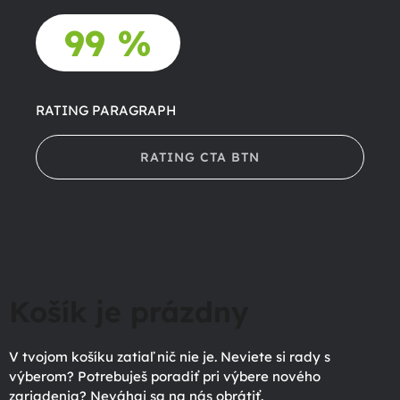
99 %
RATING PARAGRAPH
RATING CTA BTN
Košík je prázdny
V tvojom košíku zatiaľ nič nie je. Neviete si rady s
výberom? Potrebuješ poradiť pri výbere nového
zariadenia? Neváhaj sa na nás obrátiť.