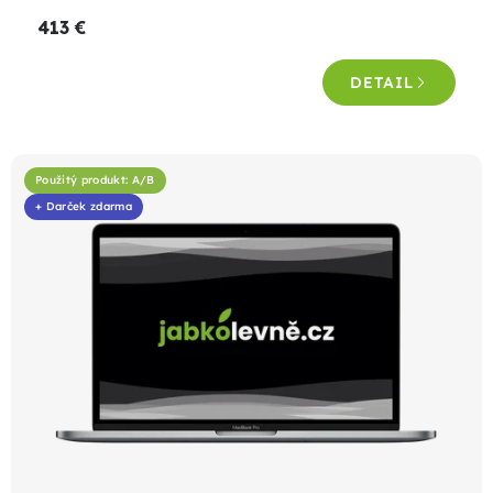
413 €
DETAIL
Použitý produkt: A/B
+ Darček zdarma