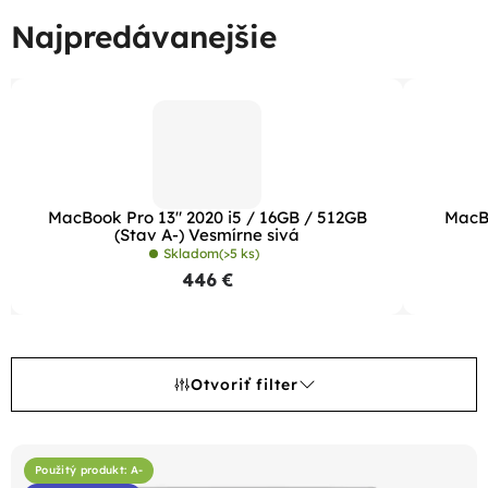
Najpredávanejšie
MacBook Pro 13" 2020 i5 / 16GB / 512GB
MacBo
(Stav A-) Vesmírne sivá
Skladom
(>5 ks)
446 €
Otvoriť filter
V
ý
Použitý produkt: A-