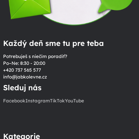
Každý deň sme tu pre teba
Potrebuješ s niečím poradiť?
Po–Ne: 8:30 - 20:00
+420 737 565 577
info
@
jabkolevne.cz
Sleduj nás
Facebook
Instagram
TikTok
YouTube
Kategorie