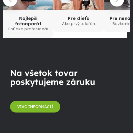
Najlepší
Pre dieťa
Pre nená
fotoaparát
Ako prvý telefón
Bezkonku
Foť ako profesionál
Na všetok tovar
poskytujeme záruku
VIAC INFORMÁCIÍ