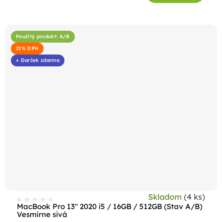
5
hviezdičiek.
Použitý produkt: A/B
21% DPH
+ Darček zdarma
Skladom
(4 ks)
MacBook Pro 13" 2020 i5 / 16GB / 512GB (Stav A/B)
Vesmírne sivá