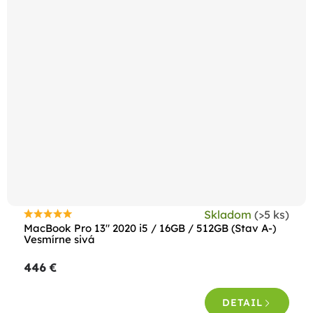
Skladom
(>5 ks)
Priemerné
MacBook Pro 13" 2020 i5 / 16GB / 512GB (Stav A-)
hodnotenie
Vesmírne sivá
produktu
446 €
je
4,5
DETAIL
z