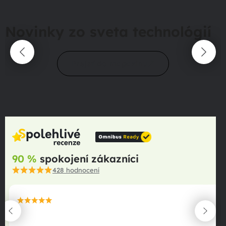
Novinky zo sveta technológií
Prejsť do magazínu
90 %
spokojení zákazníci
428
hodnocení
maximální spokojenost
22.06.2025