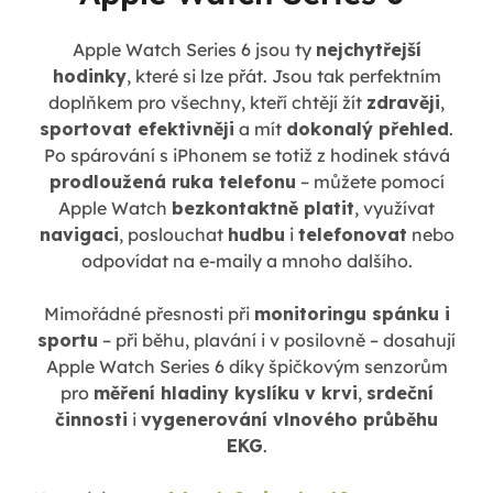
Apple Watch Series 6 jsou ty
nejchytřejší
hodinky
, které si lze přát. Jsou tak perfektním
doplňkem pro všechny, kteří chtějí žít
zdravěji
,
sportovat efektivněji
a mít
dokonalý přehled
.
Po spárování s iPhonem se totiž z hodinek stává
prodloužená ruka telefonu
– můžete pomocí
Apple Watch
bezkontaktně platit
, využívat
navigaci
, poslouchat
hudbu
i
telefonovat
nebo
odpovídat na e-maily a mnoho dalšího.
Mimořádné přesnosti při
monitoringu spánku i
sportu
– při běhu, plavání i v posilovně – dosahují
Apple Watch Series 6 díky špičkovým senzorům
pro
měření hladiny kyslíku v krvi
,
srdeční
činnosti
i
vygenerování vlnového průběhu
EKG
.