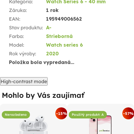
Kategória
:
Watch Series 6 - 40 mm
Záruka
:
1 rok
EAN
:
195949006562
Stav produktu
:
A-
Farba
:
Strieborná
Model
:
Watch series 6
Rok výroby
:
2020
Položka bola vypredaná…
High-contrast mode
Mohlo by Vás zaujímať
-15%
-57%
Nerozbaleno
Použitý produkt: A