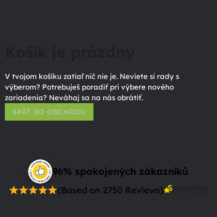
Košík je prázdny
V tvojom košíku zatiaľ nič nie je. Neviete si rady s
výberom? Potrebuješ poradiť pri výbere nového
zariadenia? Neváhaj sa na nás obrátiť.
SPÄŤ DO OBCHODU
96% spokojených zákazníků
(Based on 2750 Reviews)