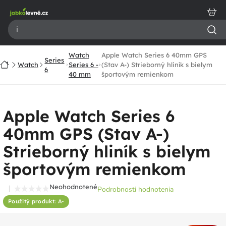
Prejsť
na
obsah
Watch
Apple Watch Series 6 40mm GPS
Series
Domov
Watch
Series 6 -
(Stav A-) Strieborný hliník s bielym
6
40 mm
športovým remienkom
Apple Watch Series 6
40mm GPS (Stav A-)
Strieborný hliník s bielym
športovým remienkom
Neohodnotené
Podrobnosti hodnotenia
Priemerné
Použitý produkt: A-
hodnotenie
produktu