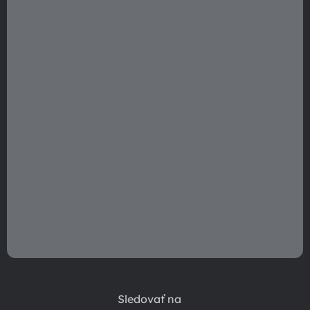
t
i
e
Sledovať na