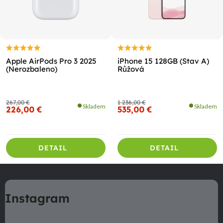
Apple AirPods Pro 3 2025
iPhone 15 128GB (Stav A)
(Nerozbaleno)
Růžová
267,00 €
1 236,00 €
Skladem
Skladem
226,00 €
535,00 €
DETAIL
DETAIL
Z
á
Instagram
p
ä