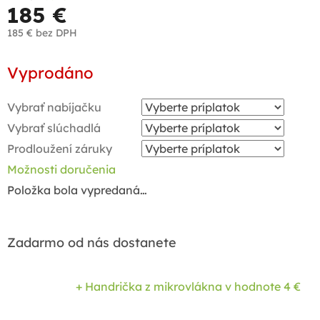
185 €
185 €
bez DPH
Jednotková
Vyprodáno
cena:
Vybrať nabíjačku
Vybrať slúchadlá
Prodloužení záruky
Možnosti doručenia
Položka bola vypredaná…
Zadarmo od nás dostanete
+ Handrička z mikrovlákna
v hodnote 4 €