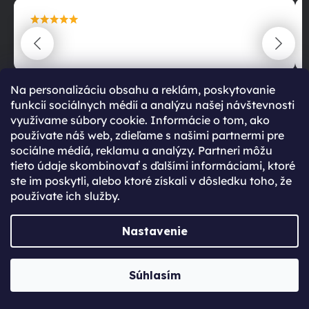
maximální spokojenost
22.06.2025
Na personalizáciu obsahu a reklám, poskytovanie
funkcií sociálnych médií a analýzu našej návštevnosti
využívame súbory cookie. Informácie o tom, ako
používate náš web, zdieľame s našimi partnermi pre
sociálne médiá, reklamu a analýzy. Partneri môžu
tieto údaje skombinovať s ďalšími informáciami, ktoré
RATING TITLE
ste im poskytli, alebo ktoré získali v dôsledku toho, že
používate ich služby.
99 %
Nastavenie
Súhlasím
RATING PARAGRAPH