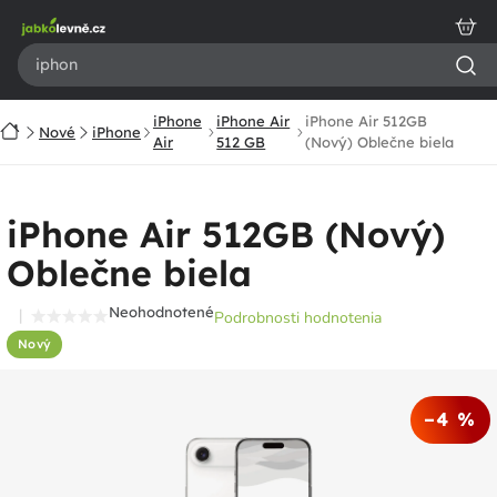
Prejsť
na
obsah
iPhone
iPhone Air
iPhone Air 512GB
Domov
Nové
iPhone
Air
512 GB
(Nový) Oblečne biela
iPhone Air 512GB (Nový)
Oblečne biela
Neohodnotené
Podrobnosti hodnotenia
Priemerné
Nový
hodnotenie
produktu
je
–4 %
0,0
z
5