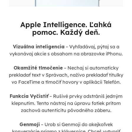
Apple Intelligence. Ľahká
pomoc. Každý deň.
Vizuálna inteligencia
– Vyhľadávaj, pýtaj sa a
vykonávaj akcie s obsahom na obrazovke iPhonu.
Okamžité tlmočenie
– Nechaj si automaticky
prekladať text v Správach, naživo prekladať titulky
vo FaceTime a tlmočiť hovory v aplikácii Telefón.
Funkcia Vyčistiť
– Rušivé prvky odstrániš jedným
klepnutím. Tento nástroj na úpravu fotiek pritom
zachová autenticitu pôvodného záberu.
Genmoji
– Urob si Genmoji do akejkoľvek
konverzácie priamo z klávesnice. Chceš vytvoriť