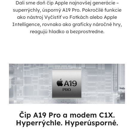
Dali sme doň čip Apple najnovšej generácie –
superrýchly, úsporný A19 Pro. Pokročilé funkcie
ako nástroj Vyčistiť vo Fotkách alebo Apple
Intelligence, rovnako ako graficky náročné hry,
reagujú hladko a bezprostredne.
Čip A19 Pro a modem C1X.
Hyperrýchle. Hyperúsporné.