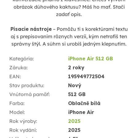
obrázok dúhového kaktusu? Máš ho mať. Stačí
zadať opis.
Písacie nástroje
– Pomôžu ti s korektúrami textu
aj s prepisovaním rôznych verzií, kým netrafíš ten
správny štýl. A súhrn si urobíš jedným klepnutím.
Kategória
:
iPhone Air 512 GB
Záruka
:
2 roky
EAN
:
195949772504
Stav produktu
:
Nový
Vnútorná pamäť
:
512 GB
Farba
:
Oblačně bílá
Model
:
iPhone Air
Rok výroby
:
2025
Rok vydání
:
2025