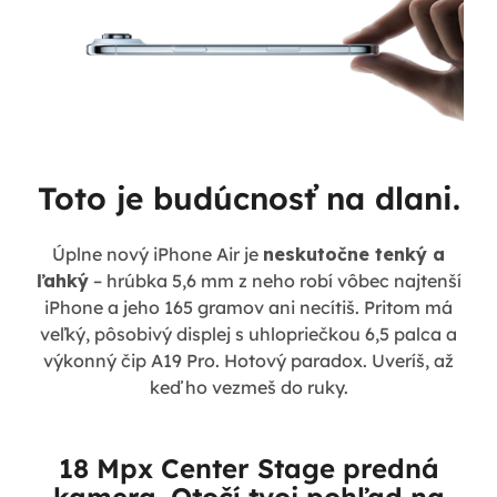
Toto je budúcnosť na dlani.
Úplne nový iPhone Air je
neskutočne tenký a
ľahký
– hrúbka 5,6 mm z neho robí vôbec najtenší
iPhone a jeho 165 gramov ani necítiš. Pritom má
veľký, pôsobivý displej s uhlopriečkou 6,5 palca a
výkonný čip A19 Pro. Hotový paradox. Uveríš, až
keď ho vezmeš do ruky.
18 Mpx Center Stage predná
kamera. Otočí tvoj pohľad na