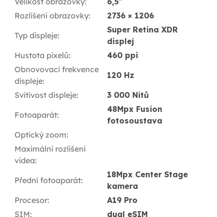
Velikost obrazovky
:
6,5"
Rozlišení obrazovky
:
2736 × 1206
Super Retina XDR
Typ displeje
:
displej
Hustota pixelů
:
460 ppi
Obnovovací frekvence
120 Hz
displeje
:
Svítivost displeje
:
3 000 Nitů
48Mpx Fusion
Fotoaparát
:
fotosoustava
Optický zoom
:
Maximální rozlišení
videa
:
18Mpx Center Stage
Přední fotoaparát
:
kamera
Procesor
:
A19 Pro
SIM
:
dual eSIM