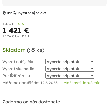
Tlač
Opýtať sa
Zdieľať
1 483 €
–4 %
1 421 €
1 174 €
bez DPH
Jednotková
Skladom
(>5 ks)
cena:
Vybrať nabíjačku
Vybrať slúchadlá
Predĺžiť záruku
Môžeme doručiť do:
12.8.2026
Možnosti doručenia
Zadarmo od nás dostanete