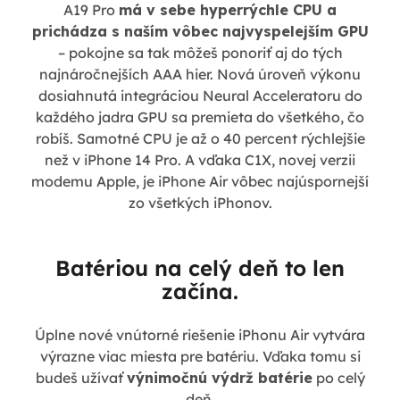
A19 Pro
má v sebe hyperrýchle CPU a
prichádza s naším vôbec najvyspelejším GPU
– pokojne sa tak môžeš ponoriť aj do tých
najnáročnejších AAA hier. Nová úroveň výkonu
dosiahnutá integráciou Neural Acceleratoru do
každého jadra GPU sa premieta do všetkého, čo
robíš. Samotné CPU je až o 40 percent rýchlejšie
než v iPhone 14 Pro. A vďaka C1X, novej verzii
modemu Apple, je iPhone Air vôbec najúspornejší
zo všetkých iPhonov.
Batériou na celý deň to len
začína.
Úplne nové vnútorné riešenie iPhonu Air vytvára
výrazne viac miesta pre batériu. Vďaka tomu si
budeš užívať
výnimočnú výdrž batérie
po celý
deň.