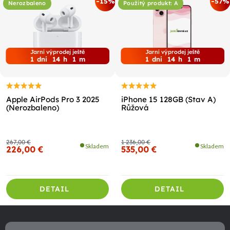
-15%
-57%
Nerozbaleno
Použitý produkt: A
Jarní výprodej ještě
Jarní výprodej ještě
1
dni
14
h
1
m
1
dni
14
h
1
m
Apple AirPods Pro 3 2025
iPhone 15 128GB (Stav A)
(Nerozbaleno)
Růžová
267,00 €
1 236,00 €
Skladem
Skladem
226,00 €
535,00 €
DETAIL
DETAIL
Z
á