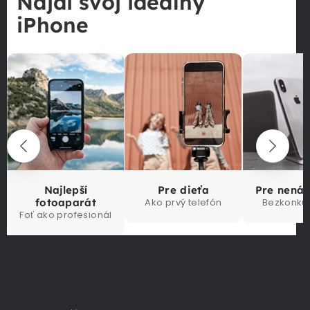
Nájdi svoj ideálny
iPhone
Najlepší
Pre dieťa
Pre nená
fotoaparát
Ako prvý telefón
Bezkonku
Foť ako profesionál