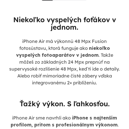
Niekoľko vyspelých foťákov v
jednom.
iPhone Air má výkonnú 48 Mpx Fusion
fotosústavu, ktorá funguje ako
niekoľko
vyspelých fotoaparátov v jednom
. Takže
môžeš zo základných 24 Mpx prepnúť na
supervysoké rozlíšenie 48 Mpx, keď ti ide o detaily.
Alebo robiť mimoriadne čisté zábery vďaka
integrovanému 2× priblíženiu.
Ťažký výkon. S ľahkosťou.
iPhone Air sme navrhli ako
iPhone s najtenším
profilom, pritom s profesionálnym výkonom
.