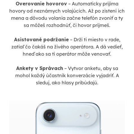
Overovanie hovorov
– Automaticky prijíma
hovory od neznámych volajúcich. Až po zistení ich
mena a dôvodu volania začne telefón zvoniť a ty
sa môžeš rozhodnúť, či hovor prijmeš.
Asistované podržanie
– Drží ti miesto v rade,
zatiaľ čo čakáš na živého operátora. A dá vedieť,
hneď ako sa ti operátor môže venovať.
Ankety v Správach
– Vytvor anketu, aby sa
mohol každý účastník konverzácie vyjadriť. A
sleduj, ako hlasy pribúdajú.