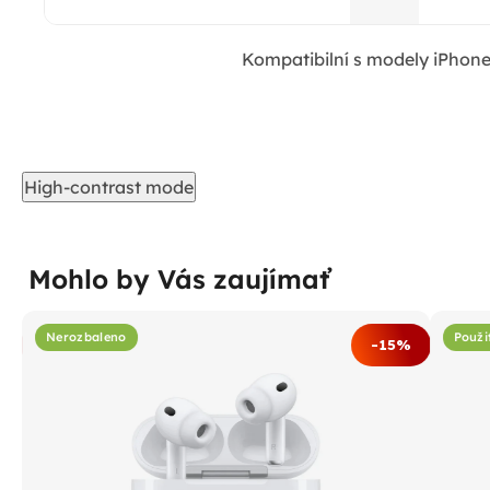
Kompatibilní s modely iPhone 
High-contrast mode
Mohlo by Vás zaujímať
Nerozbaleno
Použi
%
-15%