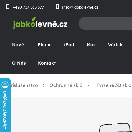
Prejsť
+420 737 565 577
info@jabkolevne.cz
na
obsah
Nové
iPhone
iPad
Mac
Watch
O Nás
Kontakt
Príslušenstvo
Ochranné sklá
Tvrzené 3D sklo
omov