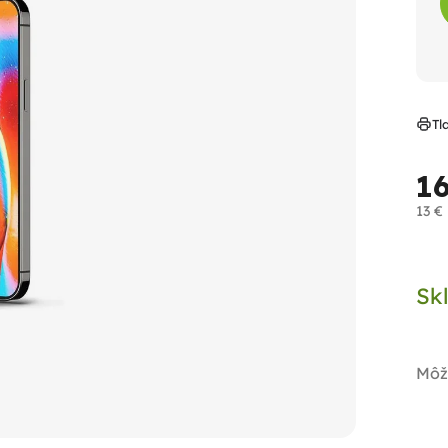
Tl
1
13 €
Jed
cen
Sk
Môž