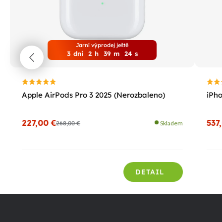
Jarní výprodej ještě
3
dni
2
h
39
m
22
s
Apple AirPods Pro 3 2025 (Nerozbaleno)
iPho
227,00 €
537
268,00 €
Skladem
DETAIL
Z
á