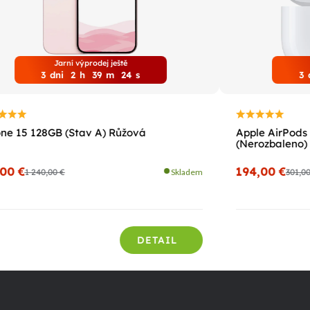
Jarní výprodej ještě
3
dni
2
h
39
m
22
s
3
ne 15 128GB (Stav A) Růžová
Apple AirPods 
(Nerozbaleno)
,00 €
194,00 €
1 240,00 €
Skladem
301,0
DETAIL