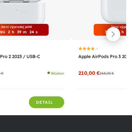
Jarní výprodej ještě
Jarní výprode
dni
2
h
39
m
22
s
3
dni
2
h
39
Pro 2 2023 / USB-C
Apple AirPods Pro 3 2025
210,00 €
0 €
Skladem
268,00 €
DETAIL