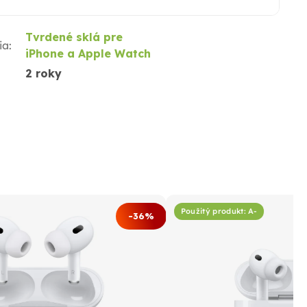
Tvrdené sklá pre
ia
:
iPhone a Apple Watch
2 roky
Použitý produkt: A-
-36%