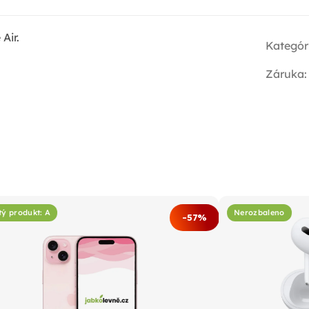
Air.
Kategór
Záruka
:
tý produkt: A
Nerozbaleno
-57%