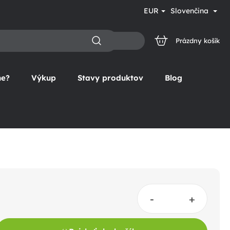
EUR
Slovenčina
Prázdny košík
NÁKUPNÝ
KOŠÍK
ne?
Výkup
Stavy produktov
Blog