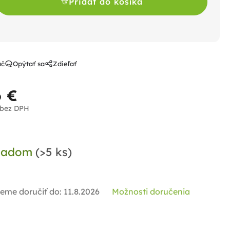
Pridať do košíka
ač
Opýtať sa
Zdieľať
6 €
 bez DPH
notková
a:
ladom
(>5 ks)
eme doručiť do:
11.8.2026
Možnosti doručenia