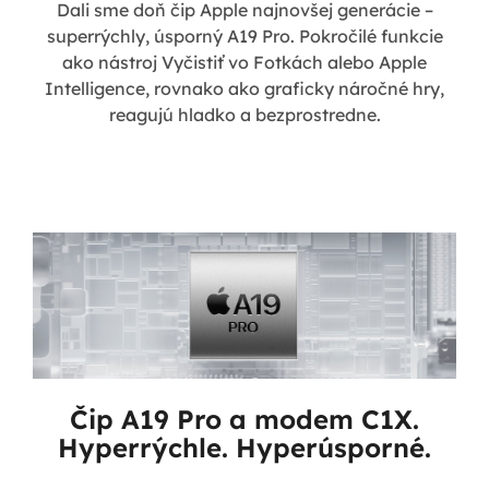
Dali sme doň čip Apple najnovšej generácie –
superrýchly, úsporný A19 Pro. Pokročilé funkcie
ako nástroj Vyčistiť vo Fotkách alebo Apple
Intelligence, rovnako ako graficky náročné hry,
reagujú hladko a bezprostredne.
Čip A19 Pro a modem C1X.
Hyperrýchle. Hyperúsporné.