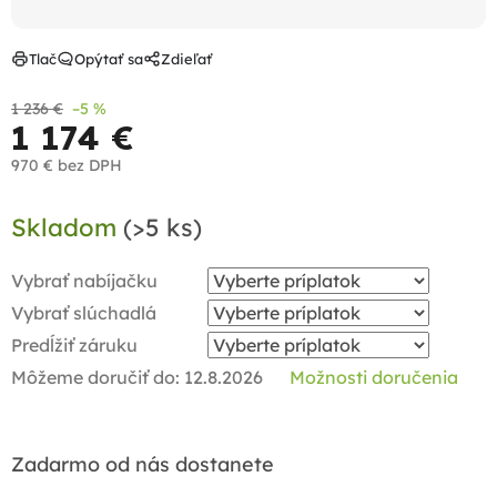
Tlač
Opýtať sa
Zdieľať
1 236 €
–5 %
1 174 €
970 €
bez DPH
Jednotková
Skladom
(>5 ks)
cena:
Vybrať nabíjačku
Vybrať slúchadlá
Predĺžiť záruku
Môžeme doručiť do:
12.8.2026
Možnosti doručenia
Zadarmo od nás dostanete