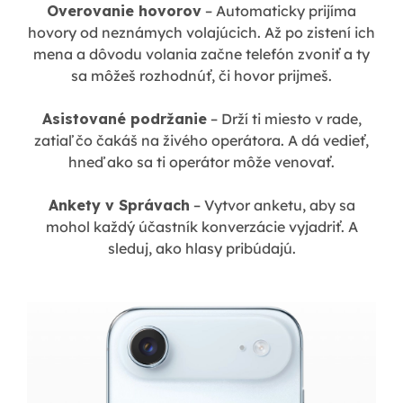
Overovanie hovorov
– Automaticky prijíma
hovory od neznámych volajúcich. Až po zistení ich
mena a dôvodu volania začne telefón zvoniť a ty
sa môžeš rozhodnúť, či hovor prijmeš.
Asistované podržanie
– Drží ti miesto v rade,
zatiaľ čo čakáš na živého operátora. A dá vedieť,
hneď ako sa ti operátor môže venovať.
Ankety v Správach
– Vytvor anketu, aby sa
mohol každý účastník konverzácie vyjadriť. A
sleduj, ako hlasy pribúdajú.