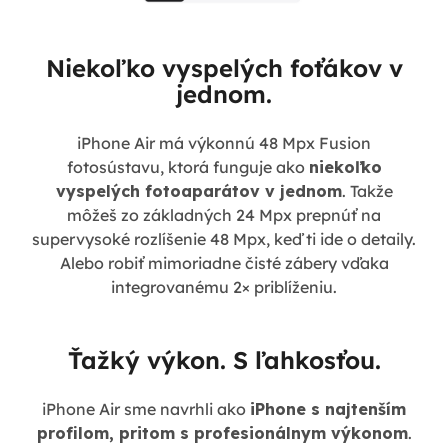
Niekoľko vyspelých foťákov v
jednom.
iPhone Air má výkonnú 48 Mpx Fusion
fotosústavu, ktorá funguje ako
niekoľko
vyspelých fotoaparátov v jednom
. Takže
môžeš zo základných 24 Mpx prepnúť na
supervysoké rozlíšenie 48 Mpx, keď ti ide o detaily.
Alebo robiť mimoriadne čisté zábery vďaka
integrovanému 2× priblíženiu.
Ťažký výkon. S ľahkosťou.
iPhone Air sme navrhli ako
iPhone s najtenším
profilom, pritom s profesionálnym výkonom
.