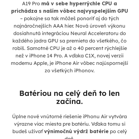
A19 Pro
má v sebe hyperrýchle CPU a
prichádza s naším vôbec najvyspelejším GPU
– pokojne sa tak môžeš ponoriť aj do tých
najnáročnejších AAA hier. Nová úroveň výkonu
dosiahnutá integráciou Neural Acceleratoru do
každého jadra GPU sa premieta do všetkého, čo
robíš. Samotné CPU je až o 40 percent rýchlejšie
než v iPhone 14 Pro. A vďaka C1X, novej verzii
modemu Apple, je iPhone Air vôbec najúspornejší
zo všetkých iPhonov.
Batériou na celý deň to len
začína.
Úplne nové vnútorné riešenie iPhonu Air vytvára
výrazne viac miesta pre batériu. Vďaka tomu si
budeš užívať
výnimočnú výdrž batérie
po celý
deň.