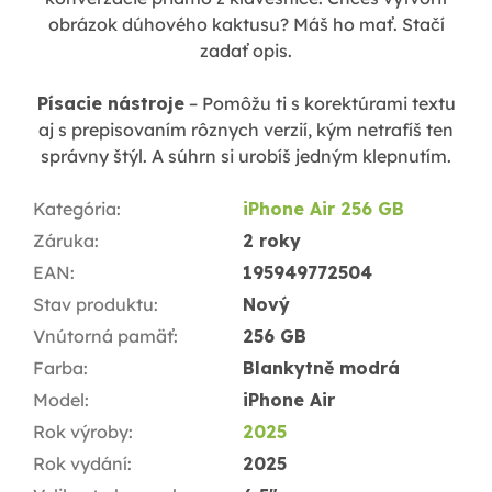
obrázok dúhového kaktusu? Máš ho mať. Stačí
zadať opis.
Písacie nástroje
– Pomôžu ti s korektúrami textu
aj s prepisovaním rôznych verzií, kým netrafíš ten
správny štýl. A súhrn si urobíš jedným klepnutím.
Kategória
:
iPhone Air 256 GB
Záruka
:
2 roky
EAN
:
195949772504
Stav produktu
:
Nový
Vnútorná pamäť
:
256 GB
Farba
:
Blankytně modrá
Model
:
iPhone Air
Rok výroby
:
2025
Rok vydání
:
2025