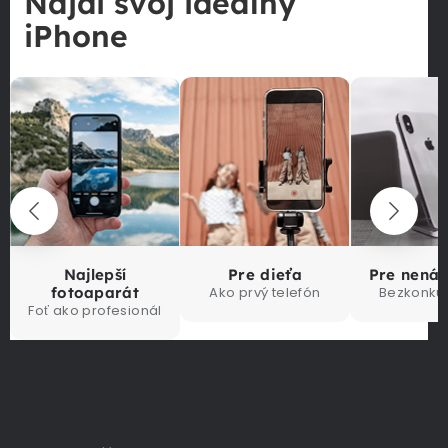
Nájdi svoj ideálny
iPhone
Najlepší
Pre dieťa
Pre nená
fotoaparát
Ako prvý telefón
Bezkonku
Foť ako profesionál