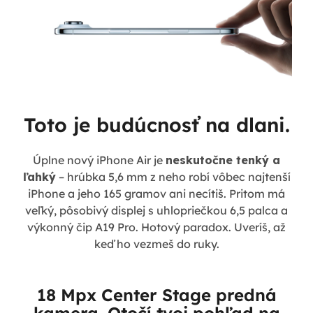
Toto je budúcnosť na dlani.
Úplne nový iPhone Air je
neskutočne tenký a
ľahký
– hrúbka 5,6 mm z neho robí vôbec najtenší
iPhone a jeho 165 gramov ani necítiš. Pritom má
veľký, pôsobivý displej s uhlopriečkou 6,5 palca a
výkonný čip A19 Pro. Hotový paradox. Uveríš, až
keď ho vezmeš do ruky.
18 Mpx Center Stage predná
kamera. Otočí tvoj pohľad na