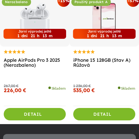
-15%
-57%
Nerozbaleno
Použitý produkt: A
Jarní výprodej ještě
Jarní výprodej ještě
1
dni
21
h
13
m
1
dni
21
h
13
m
Apple AirPods Pro 3 2025
iPhone 15 128GB (Stav A)
(Nerozbaleno)
Růžová
267,00 €
1 236,00 €
Skladem
Skladem
226,00 €
535,00 €
DETAIL
DETAIL
Z
á