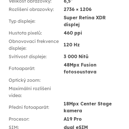
Velikost obrazovky
:
6,5"
Rozlišení obrazovky
:
2736 × 1206
Super Retina XDR
Typ displeje
:
displej
Hustota pixelů
:
460 ppi
Obnovovací frekvence
120 Hz
displeje
:
Svítivost displeje
:
3 000 Nitů
48Mpx Fusion
Fotoaparát
:
fotosoustava
Optický zoom
:
Maximální rozlišení
videa
:
18Mpx Center Stage
Přední fotoaparát
:
kamera
Procesor
:
A19 Pro
SIM
:
dual eSIM