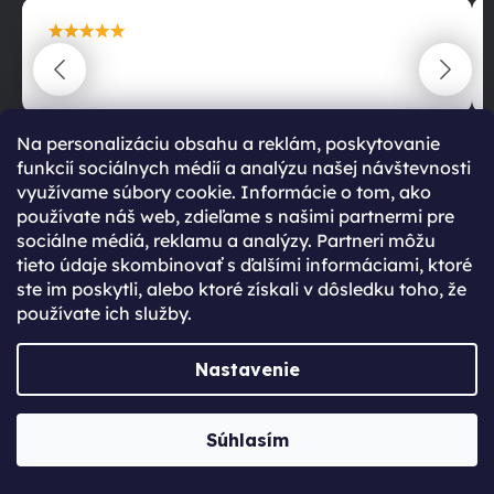
maximální spokojenost
22.06.2025
Na personalizáciu obsahu a reklám, poskytovanie
funkcií sociálnych médií a analýzu našej návštevnosti
využívame súbory cookie. Informácie o tom, ako
používate náš web, zdieľame s našimi partnermi pre
sociálne médiá, reklamu a analýzy. Partneri môžu
tieto údaje skombinovať s ďalšími informáciami, ktoré
RATING TITLE
ste im poskytli, alebo ktoré získali v dôsledku toho, že
používate ich služby.
99 %
Nastavenie
Súhlasím
RATING PARAGRAPH