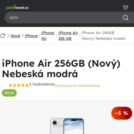
Prejsť
na
obsah
iPhone
iPhone Air
iPhone Air 256GB
Domov
Nové
iPhone
Air
256 GB
(Nový) Nebeská modrá
iPhone Air 256GB (Nový)
Nebeská modrá
1 hodnotenie
Podrobnosti hodnotenia
Priemerné
Nový
hodnotenie
produktu
je
–5 %
5,0
z
5