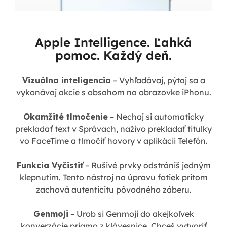
Apple Intelligence. Ľahká
pomoc. Každý deň.
Vizuálna inteligencia
– Vyhľadávaj, pýtaj sa a
vykonávaj akcie s obsahom na obrazovke iPhonu.
Okamžité tlmočenie
– Nechaj si automaticky
prekladať text v Správach, naživo prekladať titulky
vo FaceTime a tlmočiť hovory v aplikácii Telefón.
Funkcia Vyčistiť
– Rušivé prvky odstrániš jedným
klepnutím. Tento nástroj na úpravu fotiek pritom
zachová autenticitu pôvodného záberu.
Genmoji
– Urob si Genmoji do akejkoľvek
konverzácie priamo z klávesnice. Chceš vytvoriť