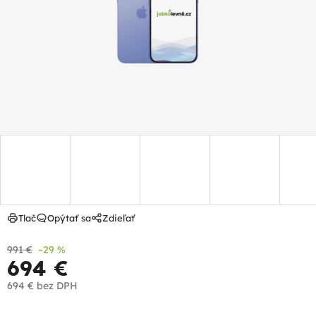
hviezdičiek.
Tlač
Opýtať sa
Zdieľať
991 €
–29 %
694 €
694 €
bez DPH
Jednotková