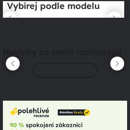
Vybírej podle modelu
Novinky zo sveta technológií
Prejsť do magazínu
90 %
spokojení zákazníci