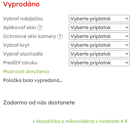
Vyprodáno
cena:
Vybrať nabíjačku
Aplikovať sklo
?
Ochranné sklo kamery
?
Vybrať kryt
Vybrať slúchadlá
Predĺžiť záruku
Možnosti doručenia
Položka bola vypredaná…
Zadarmo od nás dostanete
+ Handrička z mikrovlákna
v hodnote 4 €