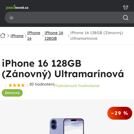
Prejsť
na
obsah
iPhone
iPhone 16
iPhone 16 128GB (Zánovný)
Domov
iPhone
16
128GB
Ultramarínová
iPhone 16 128GB
(Zánovný) Ultramarínová
20 hodnotení
Podrobnosti hodnotenia
Priemerné
Zánovný
hodnotenie
produktu
je
–29 %
4,4
z
5