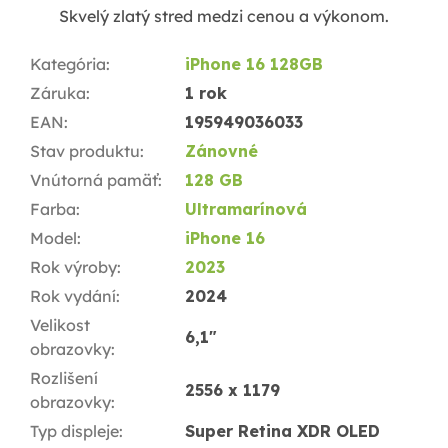
Skvelý zlatý stred medzi cenou a výkonom.
Kategória
:
iPhone 16 128GB
Záruka
:
1 rok
EAN
:
195949036033
Stav produktu
:
Zánovné
Vnútorná pamäť
:
128 GB
Farba
:
Ultramarínová
Model
:
iPhone 16
Rok výroby
:
2023
Rok vydání
:
2024
Velikost
6,1"
obrazovky
:
Rozlišení
2556 x 1179
obrazovky
:
Typ displeje
:
Super Retina XDR OLED