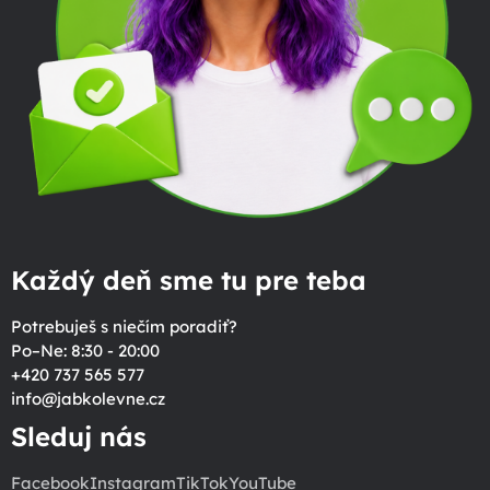
Každý deň sme tu pre teba
Potrebuješ s niečím poradiť?
Po–Ne: 8:30 - 20:00
+420 737 565 577
info
@
jabkolevne.cz
Sleduj nás
Facebook
Instagram
TikTok
YouTube