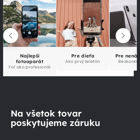
Najlepší
Pre dieťa
Pre nená
fotoaparát
Ako prvý telefón
Bezkonku
Foť ako profesionál
Na všetok tovar
poskytujeme záruku