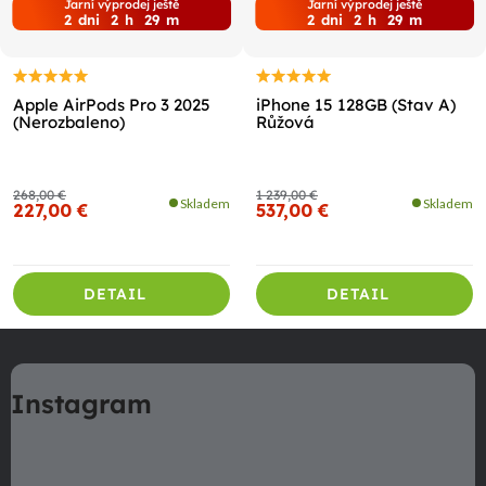
Jarní výprodej ještě
Jarní výprodej ještě
2
dni
2
h
29
m
2
dni
2
h
29
m
Apple AirPods Pro 3 2025
iPhone 15 128GB (Stav A)
(Nerozbaleno)
Růžová
268,00 €
1 239,00 €
Skladem
Skladem
227,00 €
537,00 €
DETAIL
DETAIL
Z
á
Instagram
p
ä
t