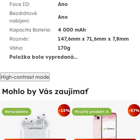
Face ID
:
Ano
Bezdrátové
Ano
nabíjení
:
Kapacita Baterie
:
4 000 mAh
Rozměr
:
147,6mm x 71,6mm x 7,8mm
Váha
:
170g
Položka bola vypredaná…
High-contrast mode
Mohlo by Vás zaujímať
-15%
-57%
Nerozbaleno
Použitý produkt: A