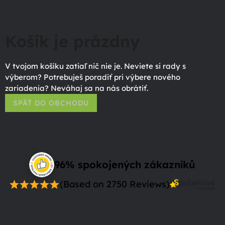
Košík je prázdny
V tvojom košíku zatiaľ nič nie je. Neviete si rady s
výberom? Potrebuješ poradiť pri výbere nového
zariadenia? Neváhaj sa na nás obrátiť.
SPÄŤ DO OBCHODU
96% spokojených zákazníků
(Based on 2750 Reviews)