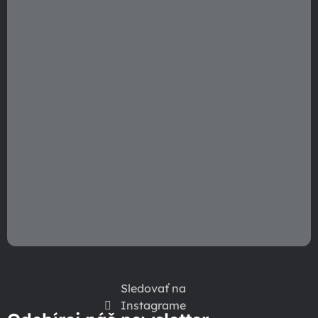
i
e
Sledovať na
Instagrame