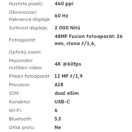
Hustota pixelů
:
460 ppi
Obnovovací
60 Hz
frekvence displeje
:
Svítivost displeje
:
2 000 Nitů
48MP Fusion fotoaparát: 26
Fotoaparát
:
mm, clona ƒ/1,6,
Optický zoom
:
Maximální
4K @60fps
rozlišení videa
:
Přední fotoaparát
:
12 MP ƒ/1,9
Procesor
:
A18
SIM
:
dual eSim
Konektor
:
USB-C
Wi-Fi
:
6
Bluetooth
:
5.3
Otisk prstu
:
Ne