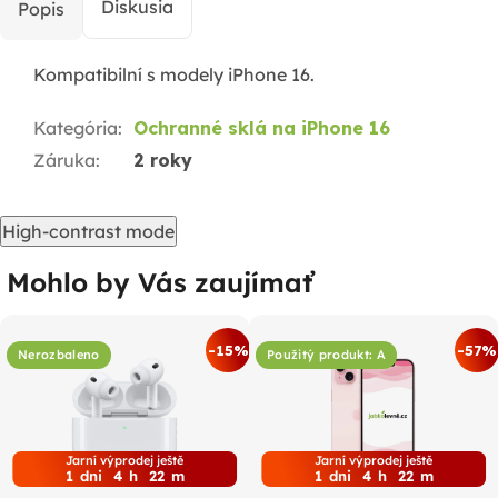
Diskusia
Popis
Kompatibilní s modely iPhone 16.
Kategória
:
Ochranné sklá na iPhone 16
Záruka
:
2 roky
High-contrast mode
Mohlo by Vás zaujímať
-15%
-57%
Nerozbaleno
Použitý produkt: A
Jarní výprodej ještě
Jarní výprodej ještě
1
dni
4
h
22
m
1
dni
4
h
22
m