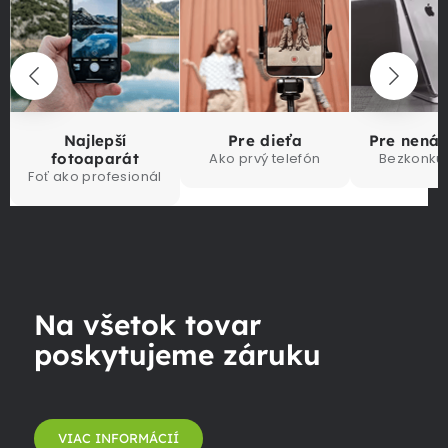
Najlepší
Pre dieťa
Pre nená
fotoaparát
Ako prvý telefón
Bezkonku
Foť ako profesionál
Na všetok tovar
poskytujeme záruku
VIAC INFORMÁCIÍ