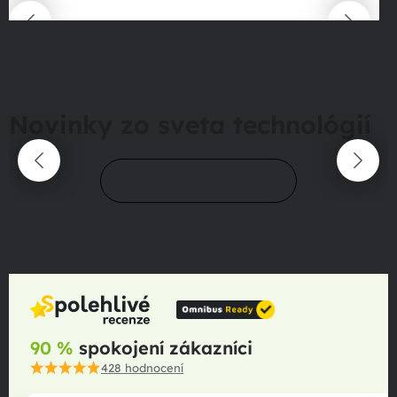
Novinky zo sveta technológií
Prejsť do magazínu
90 %
spokojení zákazníci
428
hodnocení