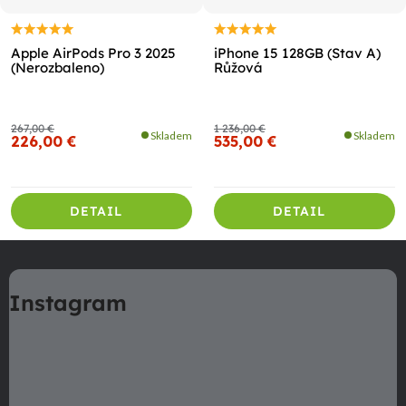
Apple AirPods Pro 3 2025
iPhone 15 128GB (Stav A)
(Nerozbaleno)
Růžová
267,00 €
1 236,00 €
Skladem
Skladem
226,00 €
535,00 €
DETAIL
DETAIL
Z
á
Instagram
p
ä
t
i