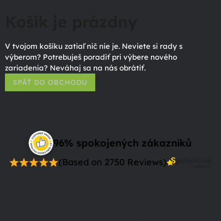
Košík je prázdny
V tvojom košíku zatiaľ nič nie je. Neviete si rady s
výberom? Potrebuješ poradiť pri výbere nového
zariadenia? Neváhaj sa na nás obrátiť.
SPÄŤ DO OBCHODU
96% spokojených zákazníků
(Based on 2750 Reviews)