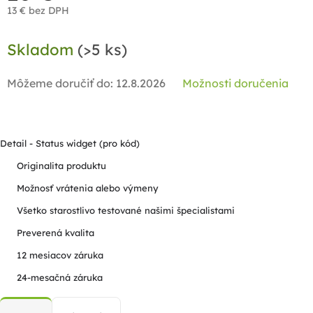
13 € bez DPH
Jednotková
Skladom
(>5 ks)
cena:
Môžeme doručiť do:
12.8.2026
Možnosti doručenia
Detail - Status widget (pro kód)
Originalita produktu
Možnosť vrátenia alebo výmeny
Všetko starostlivo testované našimi špecialistami
Preverená kvalita
12 mesiacov záruka
24-mesačná záruka