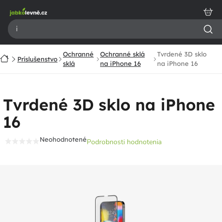
Prejsť
na
obsah
Ochranné
Ochranné sklá
Tvrdené 3D sklo
Domov
Príslušenstvo
sklá
na iPhone 16
na iPhone 16
Tvrdené 3D sklo na iPhone
16
Neohodnotené
Podrobnosti hodnotenia
Priemerné
hodnotenie
produktu
je
0,0
z
5