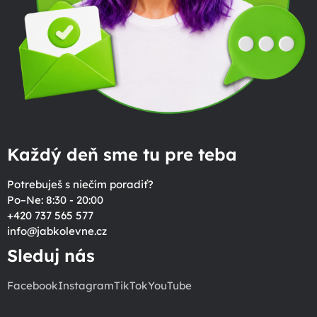
Každý deň sme tu pre teba
Potrebuješ s niečím poradiť?
Po–Ne: 8:30 - 20:00
+420 737 565 577
info
@
jabkolevne.cz
Sleduj nás
Facebook
Instagram
TikTok
YouTube