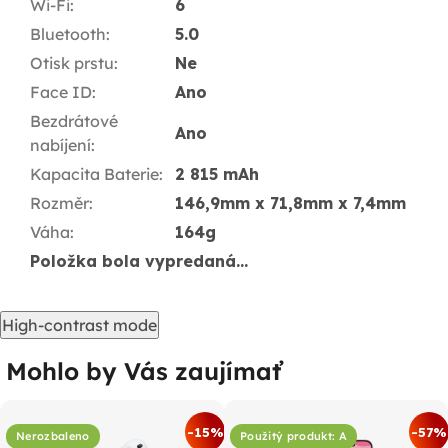
Wi-Fi
:
6
Bluetooth
:
5.0
Otisk prstu
:
Ne
Face ID
:
Ano
Bezdrátové
Ano
nabíjení
:
Kapacita Baterie
:
2 815 mAh
Rozměr
:
146,9mm x 71,8mm x 7,4mm
Váha
:
164g
Položka bola vypredaná…
High-contrast mode
Mohlo by Vás zaujímať
-15%
-57%
Nerozbaleno
Použitý produkt: A