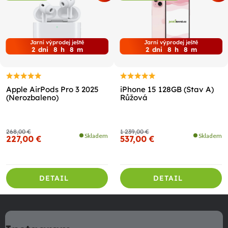
Jarní výprodej ještě
Jarní výprodej ještě
2
dni
8
h
8
m
2
dni
8
h
8
m
Apple AirPods Pro 3 2025
iPhone 15 128GB (Stav A)
(Nerozbaleno)
Růžová
268,00 €
1 239,00 €
Skladem
Skladem
227,00 €
537,00 €
DETAIL
DETAIL
Z
á