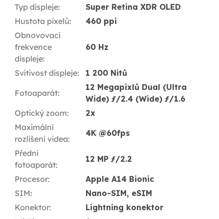
Typ displeje
:
Super Retina XDR OLED
Hustota pixelů
:
460 ppi
Obnovovací
frekvence
60 Hz
displeje
:
Svítivost displeje
:
1 200 Nitů
12 Megapixlů Dual (Ultra
Fotoaparát
:
Wide) ƒ/2.4 (Wide) ƒ/1.6
Optický zoom
:
2x
Maximální
4K @60fps
rozlišení videa
:
Přední
12 MP ƒ/2.2
fotoaparát
:
Procesor
:
Apple A14 Bionic
SIM
:
Nano-SIM, eSIM
Konektor
:
Lightning konektor