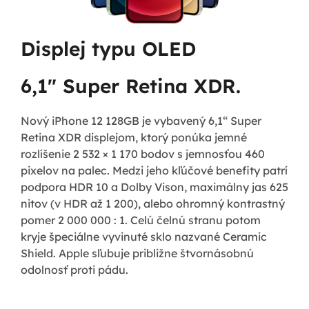
Displej typu OLED
6,1" Super Retina XDR.
Nový iPhone 12 128GB je vybavený 6,1“ Super
Retina XDR displejom, ktorý ponúka jemné
rozlíšenie 2 532 × 1 170 bodov s jemnosťou 460
pixelov na palec. Medzi jeho kľúčové benefity patrí
podpora HDR 10 a Dolby Vison, maximálny jas 625
nitov (v HDR až 1 200), alebo ohromný kontrastný
pomer 2 000 000 : 1. Celú čelnú stranu potom
kryje špeciálne vyvinuté sklo nazvané Ceramic
Shield. Apple sľubuje približne štvornásobnú
odolnosť proti pádu.