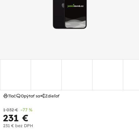
hviezdičiek.
Tlač
Opýtať sa
Zdieľať
1 032 €
–77 %
231 €
231 €
bez DPH
Jednotková