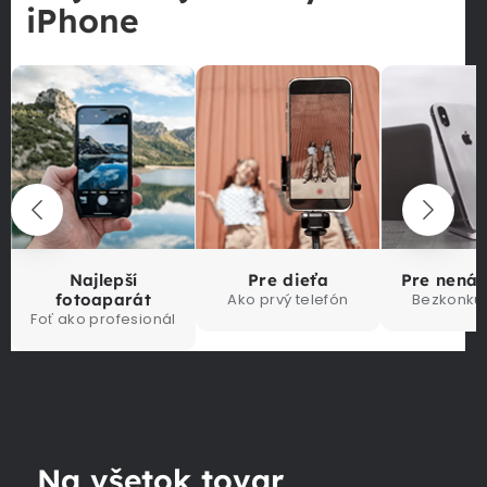
iPhone
Najlepší
Pre dieťa
Pre nená
fotoaparát
Ako prvý telefón
Bezkonku
Foť ako profesionál
Na všetok tovar