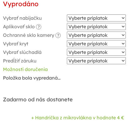
Vyprodáno
cena:
Vybrať nabíjačku
Aplikovať sklo
?
Ochranné sklo kamery
?
Vybrať kryt
Vybrať slúchadlá
Predĺžiť záruku
Možnosti doručenia
Položka bola vypredaná…
Zadarmo od nás dostanete
+ Handrička z mikrovlákna
v hodnote 4 €