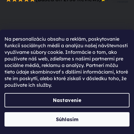
Prečo sa zaregistrovať?
Na personalizáciu obsahu a reklám, poskytovanie
funkcií sociálnych médií a analýzu našej návštevnosti
Rýchlejší nákup vďaka uloženým údajom
využívame súbory cookie. Informácie o tom, ako
používate náš web, zdieľame s našimi partnermi pre
Prehľad o stave objednávky
sociálne médiá, reklamu a analýzy. Partneri môžu
Kompletná história objednávok
tieto údaje skombinovať s ďalšími informáciami, ktoré
Špeciálne akcie, novinky a zľavy pre
ste im poskytli, alebo ktoré získali v dôsledku toho, že
používate ich služby.
registrovaných
Už máte vytvorený účet?
Nastavenie
Prihláste sa
Súhlasím
Prihlásiť sa