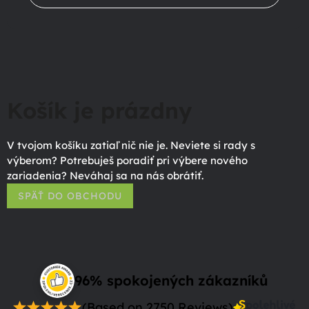
Košík je prázdny
V tvojom košíku zatiaľ nič nie je. Neviete si rady s
výberom? Potrebuješ poradiť pri výbere nového
zariadenia? Neváhaj sa na nás obrátiť.
SPÄŤ DO OBCHODU
96% spokojených zákazníků
(Based on 2750 Reviews)