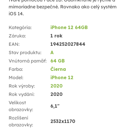
mimoriadne bezpečné. Rovnako ako celý systém
iOS 14.
Kategória
:
iPhone 12 64GB
Záruka
:
1 rok
EAN
:
194252027844
Stav produktu
:
A
Vnútorná pamäť
:
64 GB
Farba
:
Čierna
Model
:
iPhone 12
Rok výroby
:
2020
Rok vydání
:
2020
Velikost
6,1"
obrazovky
:
Rozlišení
2532x1170
obrazovky
: