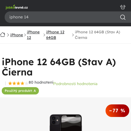
Prejsť
na
obsah
iPhone
iPhone 12
iPhone 12 64GB (Stav A)
Domov
iPhone
12
64GB
Čierna
iPhone 12 64GB (Stav A)
Čierna
80 hodnotení
Podrobnosti hodnotenia
Priemerné
Použitý produkt: A
hodnotenie
produktu
je
–77 %
4,4
z
5