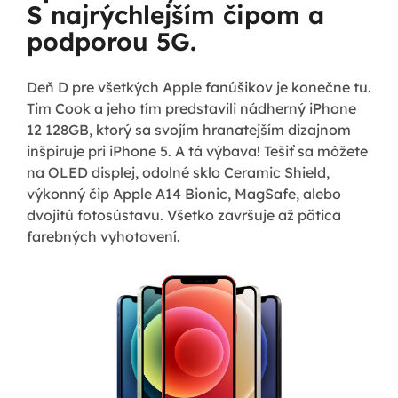
S najrýchlejším čipom a
podporou 5G.
Deň D pre všetkých Apple fanúšikov je konečne tu.
Tim Cook a jeho tím predstavili nádherný iPhone
12 128GB, ktorý sa svojím hranatejším dizajnom
inšpiruje pri iPhone 5. A tá výbava! Tešiť sa môžete
na OLED displej, odolné sklo Ceramic Shield,
výkonný čip Apple A14 Bionic, MagSafe, alebo
dvojitú fotosústavu. Všetko završuje až pätica
farebných vyhotovení.