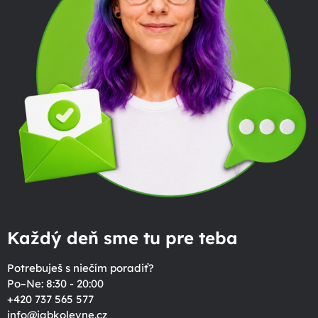
Každý deň sme tu pre teba
Potrebuješ s niečím poradiť?
Po–Ne: 8:30 - 20:00
+420 737 565 577
info
@
jabkolevne.cz