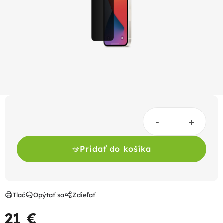
hviezdičiek.
Pridať do košíka
Tlač
Opýtať sa
Zdieľať
21 €