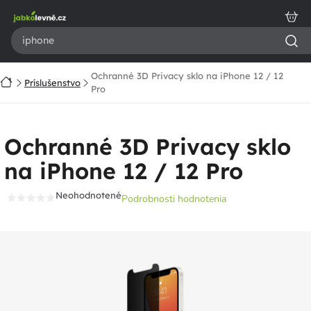
Prejsť
na
obsah
Ochranné 3D Privacy sklo na iPhone 12 / 12
Domov
Príslušenstvo
Pro
Ochranné 3D Privacy sklo
na iPhone 12 / 12 Pro
Neohodnotené
Podrobnosti hodnotenia
Priemerné
hodnotenie
produktu
je
0,0
z
5