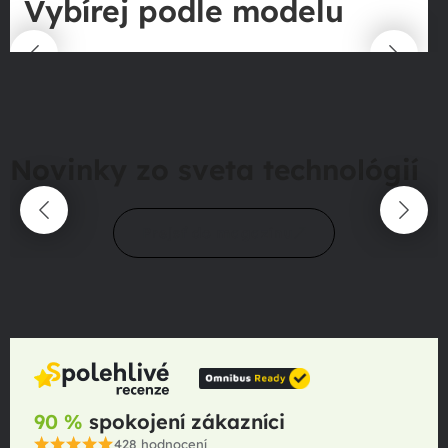
Vybírej podle modelu
Novinky zo sveta technológií
Prejsť do magazínu
90 %
spokojení zákazníci
428
hodnocení