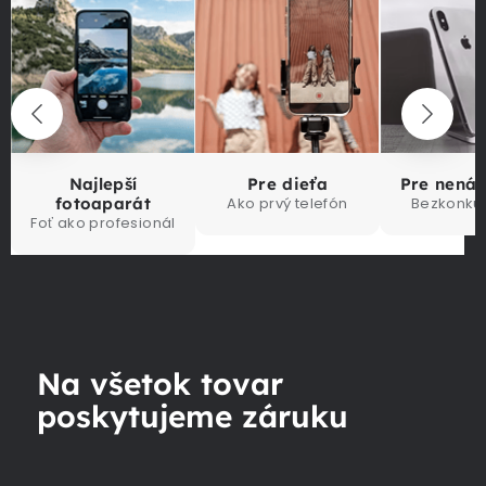
Najlepší
Pre dieťa
Pre nená
fotoaparát
Ako prvý telefón
Bezkonku
Foť ako profesionál
Na všetok tovar
poskytujeme záruku