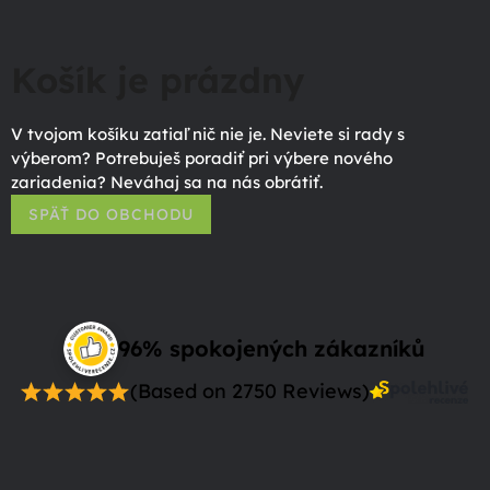
Košík je prázdny
V tvojom košíku zatiaľ nič nie je. Neviete si rady s
výberom? Potrebuješ poradiť pri výbere nového
zariadenia? Neváhaj sa na nás obrátiť.
SPÄŤ DO OBCHODU
96% spokojených zákazníků
(Based on 2750 Reviews)