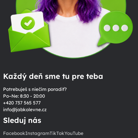
Každý deň sme tu pre teba
Potrebuješ s niečím poradiť?
Po–Ne: 8:30 - 20:00
+420 737 565 577
info
@
jabkolevne.cz
Sleduj nás
Facebook
Instagram
TikTok
YouTube