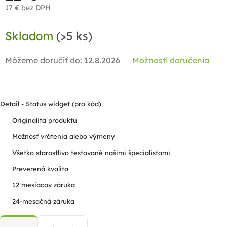
17 € bez DPH
Jednotková
Skladom
(>5 ks)
cena:
Môžeme doručiť do:
12.8.2026
Možnosti doručenia
Detail - Status widget (pro kód)
Originalita produktu
Možnosť vrátenia alebo výmeny
Všetko starostlivo testované našimi špecialistami
Preverená kvalita
12 mesiacov záruka
24-mesačná záruka