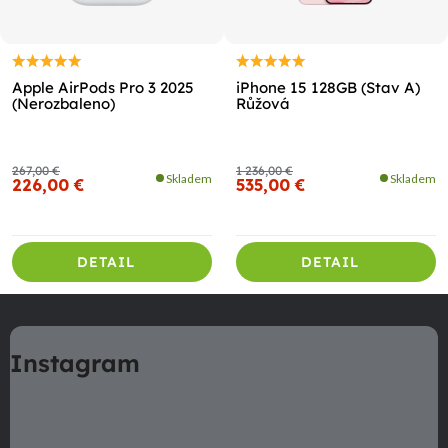
Apple AirPods Pro 3 2025
iPhone 15 128GB (Stav A)
(Nerozbaleno)
Růžová
267,00 €
1 236,00 €
Skladem
Skladem
226,00 €
535,00 €
DETAIL
DETAIL
Z
á
Instagram
p
ä
t