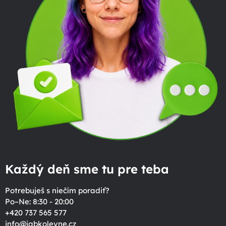
Každý deň sme tu pre teba
Potrebuješ s niečím poradiť?
Po–Ne: 8:30 - 20:00
+420 737 565 577
info
@
jabkolevne.cz