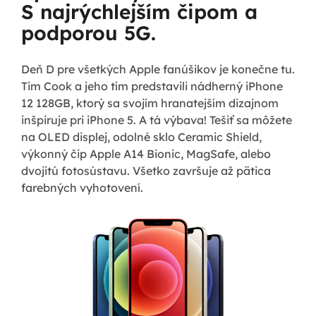
S najrýchlejším čipom a
podporou 5G.
Deň D pre všetkých Apple fanúšikov je konečne tu.
Tim Cook a jeho tím predstavili nádherný iPhone
12 128GB, ktorý sa svojím hranatejším dizajnom
inšpiruje pri iPhone 5. A tá výbava! Tešiť sa môžete
na OLED displej, odolné sklo Ceramic Shield,
výkonný čip Apple A14 Bionic, MagSafe, alebo
dvojitú fotosústavu. Všetko završuje až pätica
farebných vyhotovení.