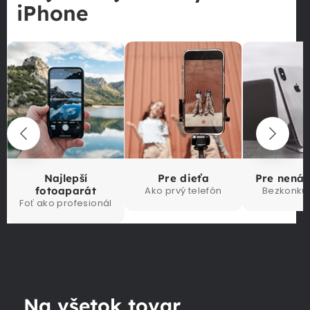
iPhone
Najlepší
Pre dieťa
Pre nená
fotoaparát
Ako prvý telefón
Bezkonku
Foť ako profesionál
Na všetok tovar