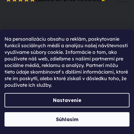
Prečo sa zaregistrovať?
Na personalizáciu obsahu a reklám, poskytovanie
funkcií sociálnych médií a analýzu našej návštevnosti
Rýchlejší nákup vďaka uloženým údajom
využívame súbory cookie. Informácie o tom, ako
používate náš web, zdieľame s našimi partnermi pre
Prehľad o stave objednávky
sociálne médiá, reklamu a analýzy. Partneri môžu
Kompletná história objednávok
tieto údaje skombinovať s ďalšími informáciami, ktoré
Špeciálne akcie, novinky a zľavy pre
ste im poskytli, alebo ktoré získali v dôsledku toho, že
používate ich služby.
registrovaných
Už máte vytvorený účet?
Nastavenie
Prihláste sa
Súhlasím
Prihlásiť sa