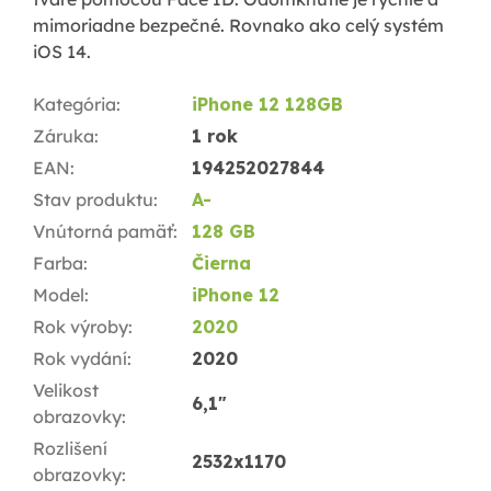
mimoriadne bezpečné. Rovnako ako celý systém
iOS 14.
Kategória
:
iPhone 12 128GB
Záruka
:
1 rok
EAN
:
194252027844
Stav produktu
:
A-
Vnútorná pamäť
:
128 GB
Farba
:
Čierna
Model
:
iPhone 12
Rok výroby
:
2020
Rok vydání
:
2020
Velikost
6,1"
obrazovky
:
Rozlišení
2532x1170
obrazovky
: