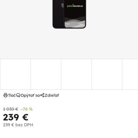
hviezdičiek.
Tlač
Opýtať sa
Zdieľať
1 030 €
–76 %
239 €
239 €
bez DPH
Jednotková