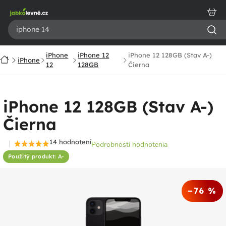
Prejsť
na
obsah
iPhone
iPhone 12
iPhone 12 128GB (Stav A-)
Domov
iPhone
12
128GB
Čierna
iPhone 12 128GB (Stav A-)
Čierna
14 hodnotení
Podrobnosti hodnotenia
Priemerné
Použitý produkt: A-
hodnotenie
produktu
je
–76 %
4,9
z
5