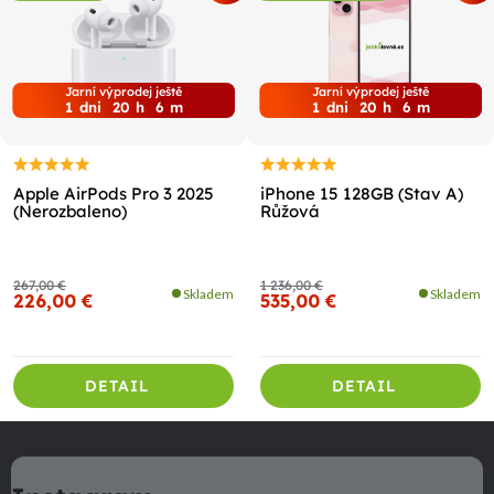
Jarní výprodej ještě
Jarní výprodej ještě
1
dni
20
h
6
m
1
dni
20
h
6
m
Apple AirPods Pro 3 2025
iPhone 15 128GB (Stav A)
(Nerozbaleno)
Růžová
267,00 €
1 236,00 €
Skladem
Skladem
226,00 €
535,00 €
DETAIL
DETAIL
Z
á