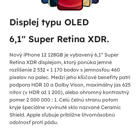
Displej typu OLED
6,1" Super Retina XDR.
Nový iPhone 12 128GB je vybavený 6,1“ Super
Retina XDR displejom, ktorý ponúka jemné
rozlíšenie 2 532 × 1 170 bodov s jemnosťou 460
pixelov na palec. Medzi jeho kľúčové benefity patrí
podpora HDR 10 a Dolby Vison, maximálny jas 625
nitov (v HDR až 1 200), alebo ohromný kontrastný
pomer 2 000 000 : 1. Celú čelnú stranu potom
kryje špeciálne vyvinuté sklo nazvané Ceramic
Shield. Apple sľubuje približne štvornásobnú
odolnosť proti pádu.