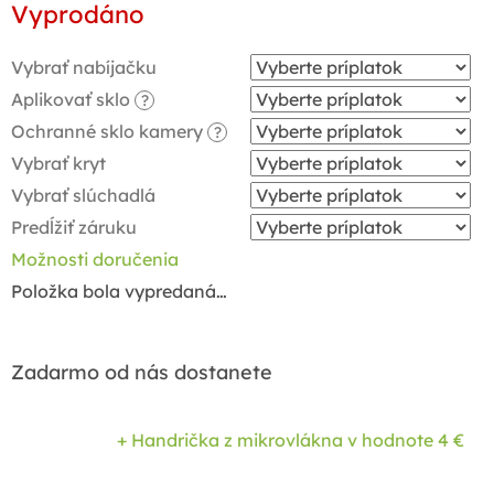
Vyprodáno
cena:
Vybrať nabíjačku
Aplikovať sklo
?
Ochranné sklo kamery
?
Vybrať kryt
Vybrať slúchadlá
Predĺžiť záruku
Možnosti doručenia
Položka bola vypredaná…
Zadarmo od nás dostanete
+ Handrička z mikrovlákna
v hodnote 4 €