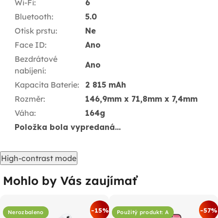
Wi-Fi
:
6
Bluetooth
:
5.0
Otisk prstu
:
Ne
Face ID
:
Ano
Bezdrátové
Ano
nabíjení
:
Kapacita Baterie
:
2 815 mAh
Rozměr
:
146,9mm x 71,8mm x 7,4mm
Váha
:
164g
Položka bola vypredaná…
High-contrast mode
Mohlo by Vás zaujímať
-15%
-57%
Nerozbaleno
Použitý produkt: A