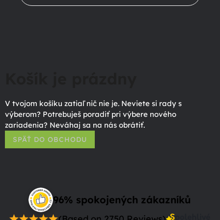
Košík je prázdny
V tvojom košíku zatiaľ nič nie je. Neviete si rady s
výberom? Potrebuješ poradiť pri výbere nového
zariadenia? Neváhaj sa na nás obrátiť.
SPÄŤ DO OBCHODU
96% spokojených zákazníků
(Based on 2750 Reviews)