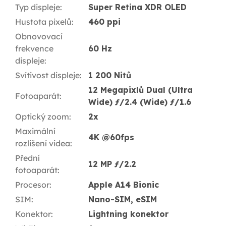
Typ displeje
:
Super Retina XDR OLED
Hustota pixelů
:
460 ppi
Obnovovací
frekvence
60 Hz
displeje
:
Svítivost displeje
:
1 200 Nitů
12 Megapixlů Dual (Ultra
Fotoaparát
:
Wide) ƒ/2.4 (Wide) ƒ/1.6
Optický zoom
:
2x
Maximální
4K @60fps
rozlišení videa
:
Přední
12 MP ƒ/2.2
fotoaparát
:
Procesor
:
Apple A14 Bionic
SIM
:
Nano-SIM, eSIM
Konektor
:
Lightning konektor