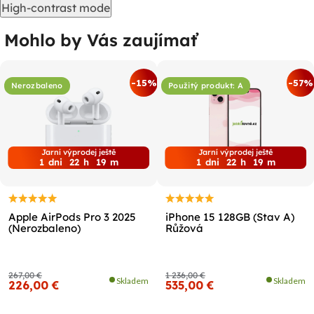
High-contrast mode
Mohlo by Vás zaujímať
-15%
-57%
Nerozbaleno
Použitý produkt: A
Jarní výprodej ještě
Jarní výprodej ještě
1
dni
22
h
19
m
1
dni
22
h
19
m
Apple AirPods Pro 3 2025
iPhone 15 128GB (Stav A)
(Nerozbaleno)
Růžová
267,00 €
1 236,00 €
Skladem
Skladem
226,00 €
535,00 €