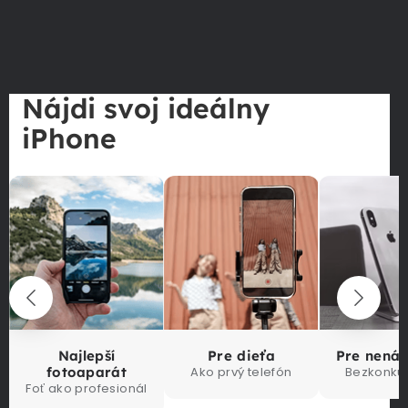
Nájdi svoj ideálny
iPhone
Najlepší
Pre dieťa
Pre nená
fotoaparát
Ako prvý telefón
Bezkonku
Foť ako profesionál