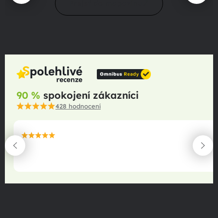
Prejsť do magazínu
90 %
spokojení zákazníci
428
hodnocení
maximální spokojenost
22.06.2025