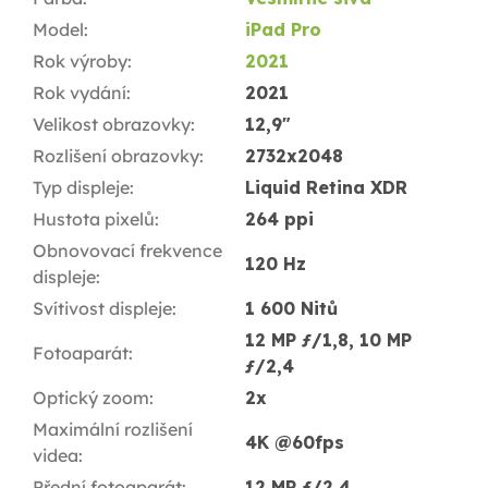
Model
:
iPad Pro
Rok výroby
:
2021
Rok vydání
:
2021
Velikost obrazovky
:
12,9"
Rozlišení obrazovky
:
2732x2048
Typ displeje
:
Liquid Retina XDR
Hustota pixelů
:
264 ppi
Obnovovací frekvence
120 Hz
displeje
:
Svítivost displeje
:
1 600 Nitů
12 MP ƒ/1,8, 10 MP
Fotoaparát
:
ƒ/2,4
Optický zoom
:
2x
Maximální rozlišení
4K @60fps
videa
:
Přední fotoaparát
:
12 MP ƒ/2,4