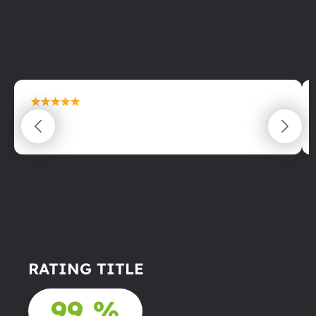
maximální spokojenost
22.06.2025
RATING TITLE
99 %