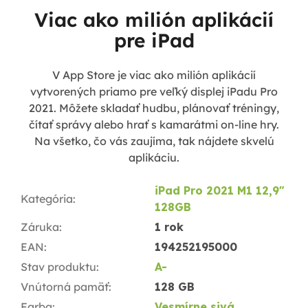
Viac ako milión aplikácií
pre iPad
V App Store je viac ako milión aplikácií
vytvorených priamo pre veľký displej iPadu Pro
2021. Môžete skladať hudbu, plánovať tréningy,
čítať správy alebo hrať s kamarátmi on-line hry.
Na všetko, čo vás zaujíma, tak nájdete skvelú
aplikáciu.
iPad Pro 2021 M1 12,9"
Kategória
:
128GB
Záruka
:
1 rok
EAN
:
194252195000
Stav produktu
:
A-
Vnútorná pamäť
:
128 GB
Farba
:
Vesmírne sivá