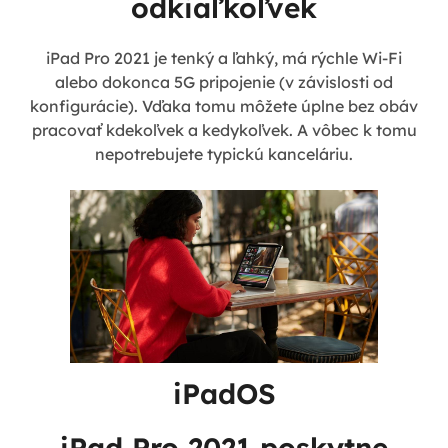
odkiaľkoľvek
iPad Pro 2021 je tenký a ľahký, má rýchle Wi-Fi
alebo dokonca 5G pripojenie (v závislosti od
konfigurácie). Vďaka tomu môžete úplne bez obáv
pracovať kdekoľvek a kedykoľvek. A vôbec k tomu
nepotrebujete typickú kanceláriu.
iPadOS
iPad Pro 2021 poskytne