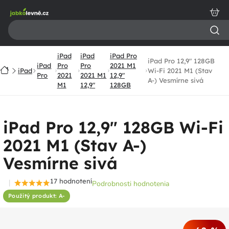
Prejsť
na
obsah
iPad
iPad
iPad Pro
iPad Pro 12,9" 128GB
iPad
Pro
Pro
2021 M1
Domov
iPad
Wi-Fi 2021 M1 (Stav
Pro
2021
2021 M1
12,9"
A-) Vesmírne sivá
M1
12,9"
128GB
iPad Pro 12,9" 128GB Wi-Fi
2021 M1 (Stav A-)
Vesmírne sivá
17 hodnotení
Podrobnosti hodnotenia
Priemerné
Použitý produkt: A-
hodnotenie
produktu
je