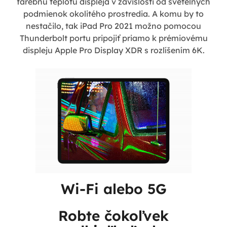
farebnú teplotu displeja v závislosti od svetelných
podmienok okolitého prostredia. A komu by to
nestačilo, tak iPad Pro 2021 možno pomocou
Thunderbolt portu pripojiť priamo k prémiovému
displeju Apple Pro Display XDR s rozlíšením 6K.
Wi-Fi alebo 5G
Robte čokoľvek