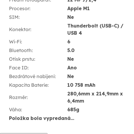
Procesor
:
Apple M1
SIM
:
Ne
Thunderbolt (USB-C) /
Konektor
:
USB 4
Wi-Fi
:
6
Bluetooth
:
5.0
Otisk prstu
:
Ne
Face ID
:
Ano
Bezdrátové nabíjení
:
Ne
Kapacita Baterie
:
10 758 mAh
280,6mm x 214,9mm x
Rozměr
:
6,4mm
Váha
:
685g
Položka bola vypredaná…