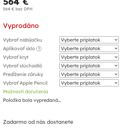
564 €
564 €
bez DPH
Jednotková
Vyprodáno
cena:
Vybrať nabíjačku
Aplikovať sklo
?
Vybrať kryt
Vybrať slúchadlá
Predĺženie záruky
Vybrať Apple Pencil
Možnosti doručenia
Položka bola vypredaná…
Zadarmo od nás dostanete