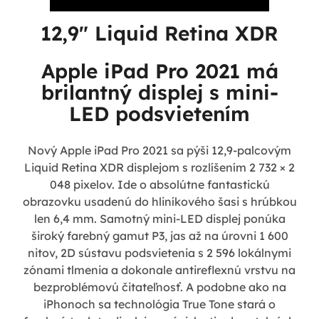
12,9" Liquid Retina XDR
Apple iPad Pro 2021 má
brilantný displej s mini-
LED podsvietením
Nový Apple iPad Pro 2021 sa pýši 12,9-palcovým
Liquid Retina XDR displejom s rozlíšením 2 732 × 2
048 pixelov. Ide o absolútne fantastickú
obrazovku usadenú do hliníkového šasi s hrúbkou
len 6,4 mm. Samotný mini-LED displej ponúka
široký farebný gamut P3, jas až na úrovni 1 600
nitov, 2D sústavu podsvietenia s 2 596 lokálnymi
zónami tlmenia a dokonale antireflexnú vrstvu na
bezproblémovú čitateľnosť. A podobne ako na
iPhonoch sa technológia True Tone stará o