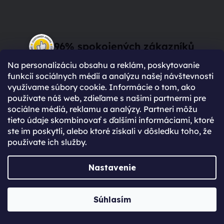
96% spokojených zákazníků
(Based on 2750 Reviews)
Na personalizáciu obsahu a reklám, poskytovanie
funkcií sociálnych médií a analýzu našej návštevnosti
využívame súbory cookie. Informácie o tom, ako
používate náš web, zdieľame s našimi partnermi pre
sociálne médiá, reklamu a analýzy. Partneri môžu
tieto údaje skombinovať s ďalšími informáciami, ktoré
Prečo sa zaregistrovať?
ste im poskytli, alebo ktoré získali v dôsledku toho, že
používate ich služby.
Rýchlejší nákup vďaka uloženým údajom
Prehľad o stave objednávky
Nastavenie
Kompletná história objednávok
Špeciálne akcie, novinky a zľavy pre
Súhlasím
registrovaných