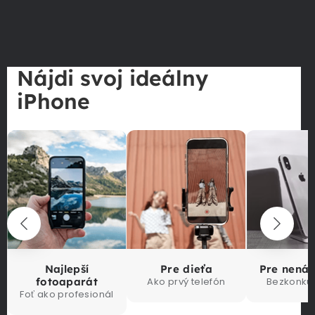
Nájdi svoj ideálny
iPhone
Najlepší
Pre dieťa
Pre nená
fotoaparát
Ako prvý telefón
Bezkonku
Foť ako profesionál