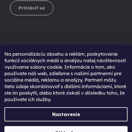
Prihlásiť sa
Na personalizáciu obsahu a reklám, poskytovanie
Ešte nemáte účet?
funkcií sociálnych médií a analýzu našej návštevnosti
využívame súbory cookie. Informácie o tom, ako
Rýchlejší nákup vďaka uloženým údajom
používate náš web, zdieľame s našimi partnermi pre
Prehľad o stave objednávky
sociálne médiá, reklamu a analýzy. Partneri môžu
tieto údaje skombinovať s ďalšími informáciami, ktoré
Kompletná história objednávok
ste im poskytli, alebo ktoré získali v dôsledku toho, že
Špeciálne akcie, novinky a zľavy pre registrovaných
používate ich služby.
REGISTROVAŤ SA
Nastavenie
Vytvoril Shoptet Premium