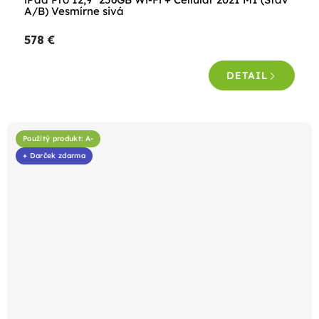
hodnotenie
A/B) Vesmírne sivá
produktu
578 €
je
5,0
DETAIL
z
5
hviezdičiek.
Použitý produkt: A-
+ Darček zdarma