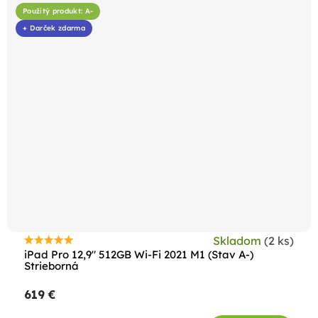
Použitý produkt: A-
+ Darček zdarma
Skladom
(2 ks)
Priemerné
iPad Pro 12,9" 512GB Wi-Fi 2021 M1 (Stav A-)
hodnotenie
Strieborná
produktu
619 €
je
5,0