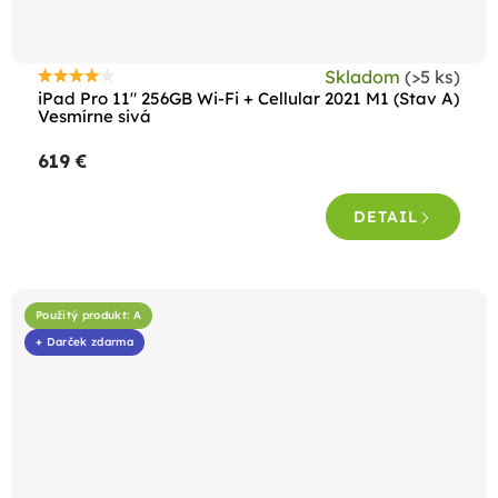
Skladom
(>5 ks)
Priemerné
iPad Pro 11" 256GB Wi-Fi + Cellular 2021 M1 (Stav A)
hodnotenie
Vesmírne sivá
produktu
619 €
je
4,4
DETAIL
z
5
hviezdičiek.
Použitý produkt: A
+ Darček zdarma