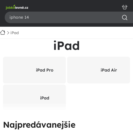
Prejsť
na
obsah
Domov
iPad
iPad
iPad Pro
iPad Air
iPad
Najpredávanejšie