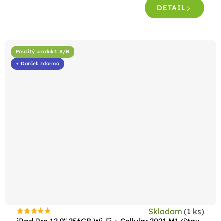
DETAIL
z
5
hviezdičiek.
Použitý produkt: A/B
+ Darček zdarma
Skladom
(1 ks)
Priemerné
iPad Pro 12,9" 256GB Wi-Fi + Cellular 2021 M1 (Stav