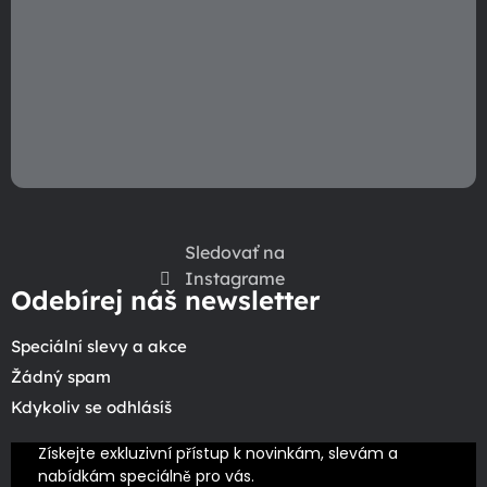
v
ý
p
i
s
u
Sledovať na
Instagrame
Odebírej náš newsletter
Speciální slevy a akce
Žádný spam
Kdykoliv se odhlásíš
Získejte exkluzivní přístup k novinkám, slevám a 
nabídkám speciálně pro vás.