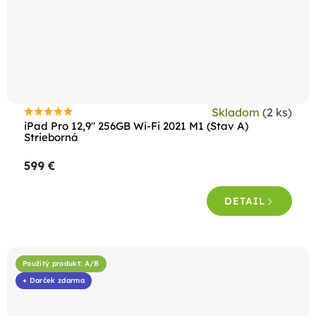
Skladom
(2 ks)
Priemerné
iPad Pro 12,9" 256GB Wi-Fi 2021 M1 (Stav A)
hodnotenie
Strieborná
produktu
599 €
je
5,0
DETAIL
z
5
hviezdičiek.
Použitý produkt: A/B
+ Darček zdarma