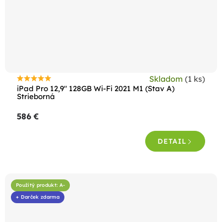
Skladom
(1 ks)
Priemerné
iPad Pro 12,9" 128GB Wi-Fi 2021 M1 (Stav A)
hodnotenie
Strieborná
produktu
586 €
je
4,8
DETAIL
z
5
hviezdičiek.
Použitý produkt: A-
+ Darček zdarma