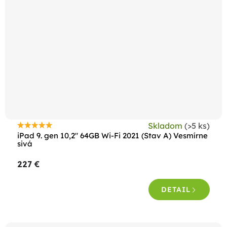
Skladom
(>5 ks)
Priemerné
iPad 9. gen 10,2" 64GB Wi-Fi 2021 (Stav A) Vesmírne
hodnotenie
sivá
produktu
227 €
je
4,5
DETAIL
z
5
hviezdičiek.