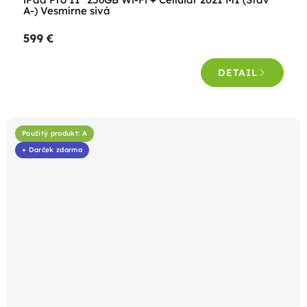
hodnotenie
A-) Vesmírne sivá
produktu
599 €
je
4,9
DETAIL
z
5
hviezdičiek.
Použitý produkt: A
+ Darček zdarma