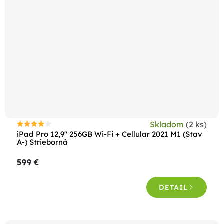
Skladom
(2 ks)
Priemerné
iPad Pro 12,9" 256GB Wi-Fi + Cellular 2021 M1 (Stav
hodnotenie
A-) Strieborná
produktu
599 €
je
4,3
DETAIL
z
5
hviezdičiek.