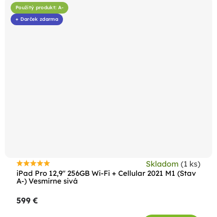
Použitý produkt: A-
+ Darček zdarma
Skladom
(1 ks)
Priemerné
iPad Pro 12,9" 256GB Wi-Fi + Cellular 2021 M1 (Stav
hodnotenie
A-) Vesmírne sivá
produktu
599 €
je
5,0