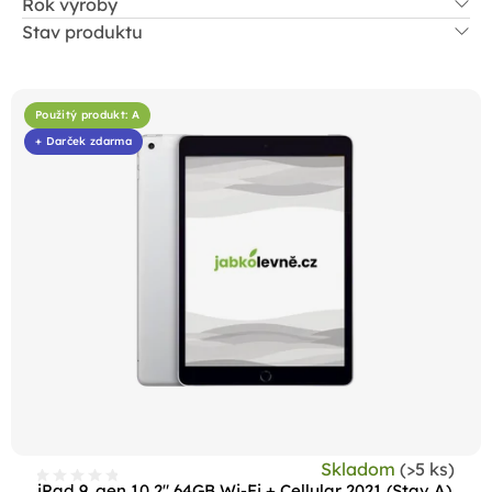
Rok výroby
Stav produktu
V
ý
Použitý produkt: A
p
+ Darček zdarma
i
s
p
r
o
d
u
k
t
o
Skladom
(>5 ks)
iPad 9. gen 10,2" 64GB Wi-Fi + Cellular 2021 (Stav A)