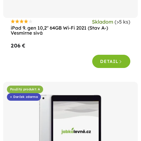
Skladom
(>5 ks)
Priemerné
iPad 9. gen 10,2" 64GB Wi-Fi 2021 (Stav A-)
hodnotenie
Vesmírne sivá
produktu
206 €
je
4,4
DETAIL
z
5
hviezdičiek.
Použitý produkt: A
+ Darček zdarma