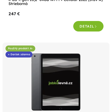
v
Strieborná
247 €
DETAIL
Použitý produkt: A-
+ Darček zdarma