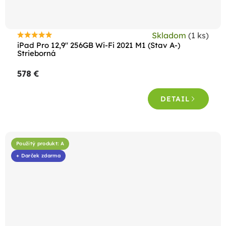
Skladom
(1 ks)
Priemerné
iPad Pro 12,9" 256GB Wi-Fi 2021 M1 (Stav A-)
hodnotenie
Strieborná
produktu
578 €
je
4,5
DETAIL
z
5
hviezdičiek.
Použitý produkt: A
+ Darček zdarma