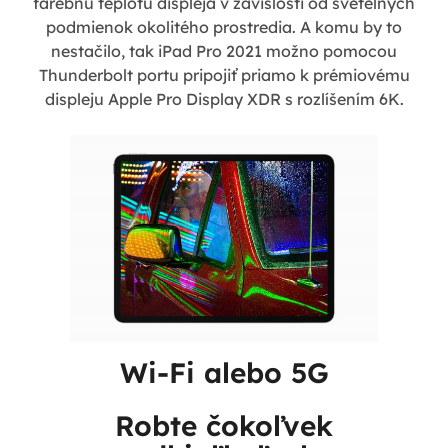
farebnú teplotu displeja v závislosti od svetelných
podmienok okolitého prostredia. A komu by to
nestačilo, tak iPad Pro 2021 možno pomocou
Thunderbolt portu pripojiť priamo k prémiovému
displeju Apple Pro Display XDR s rozlíšením 6K.
Wi-Fi alebo 5G
Robte čokoľvek