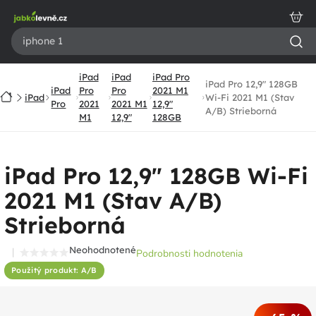
Prejsť
na
obsah
iPad
iPad
iPad Pro
iPad Pro 12,9" 128GB
iPad
Pro
Pro
2021 M1
Domov
iPad
Wi-Fi 2021 M1 (Stav
Pro
2021
2021 M1
12,9"
A/B) Strieborná
M1
12,9"
128GB
iPad Pro 12,9" 128GB Wi-Fi
2021 M1 (Stav A/B)
Strieborná
Neohodnotené
Podrobnosti hodnotenia
Priemerné
Použitý produkt: A/B
hodnotenie
produktu
je