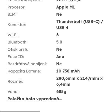
Procesor
:
Apple M1
SIM
:
Ne
Thunderbolt (USB-C) /
Konektor
:
USB 4
Wi-Fi
:
6
Bluetooth
:
5.0
Otisk prstu
:
Ne
Face ID
:
Ano
Bezdrátové nabíjení
:
Ne
Kapacita Baterie
:
10 758 mAh
280,6mm x 214,9mm x
Rozměr
:
6,4mm
Váha
:
685g
Položka bola vypredaná…