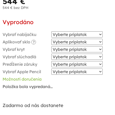
544 €
544 €
bez DPH
Jednotková
Vyprodáno
cena:
Vybrať nabíjačku
Aplikovať sklo
?
Vybrať kryt
Vybrať slúchadlá
Predĺženie záruky
Vybrať Apple Pencil
Možnosti doručenia
Položka bola vypredaná…
Zadarmo od nás dostanete