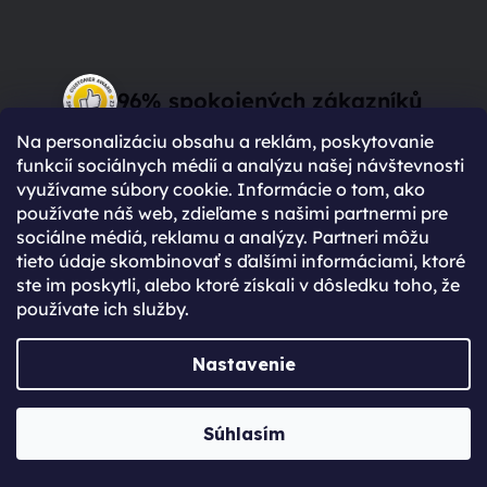
96% spokojených zákazníků
(Based on 2750 Reviews)
Na personalizáciu obsahu a reklám, poskytovanie
funkcií sociálnych médií a analýzu našej návštevnosti
využívame súbory cookie. Informácie o tom, ako
používate náš web, zdieľame s našimi partnermi pre
sociálne médiá, reklamu a analýzy. Partneri môžu
tieto údaje skombinovať s ďalšími informáciami, ktoré
Prečo sa zaregistrovať?
ste im poskytli, alebo ktoré získali v dôsledku toho, že
používate ich služby.
Rýchlejší nákup vďaka uloženým údajom
Prehľad o stave objednávky
Nastavenie
Kompletná história objednávok
Špeciálne akcie, novinky a zľavy pre
Súhlasím
registrovaných