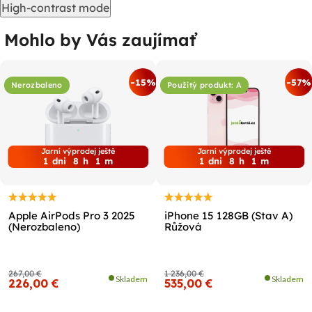
High-contrast mode
Mohlo by Vás zaujímať
-15%
-57%
Nerozbaleno
Použitý produkt: A
Jarní výprodej ještě
Jarní výprodej ještě
1
dni
8
h
0
m
1
dni
8
h
0
m
Apple AirPods Pro 3 2025
iPhone 15 128GB (Stav A)
(Nerozbaleno)
Růžová
267,00 €
1 236,00 €
Skladem
Skladem
226,00 €
535,00 €