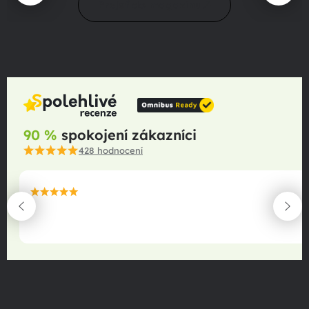
Prejsť do magazínu
90 %
spokojení zákazníci
428
hodnocení
maximální spokojenost
22.06.2025