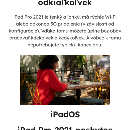
odkiaľkoľvek
iPad Pro 2021 je tenký a ľahký, má rýchle Wi-Fi
alebo dokonca 5G pripojenie (v závislosti od
konfigurácie). Vďaka tomu môžete úplne bez obáv
pracovať kdekoľvek a kedykoľvek. A vôbec k tomu
nepotrebujete typickú kanceláriu.
iPadOS
iPad Pro 2021 poskytne