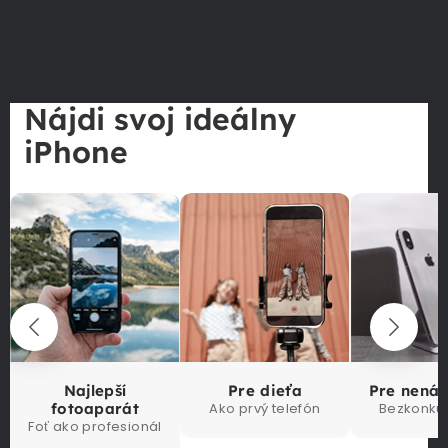
Nájdi svoj ideálny
iPhone
Najlepší
Pre dieťa
Pre nená
fotoaparát
Ako prvý telefón
Bezkonku
Foť ako profesionál