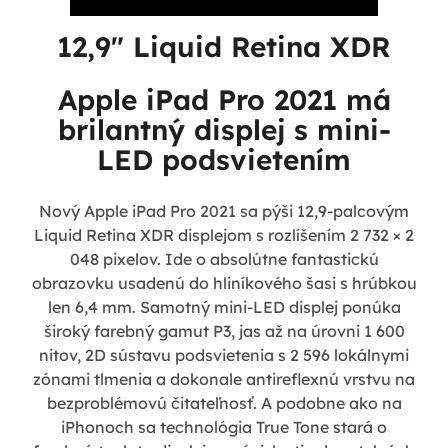
12,9" Liquid Retina XDR
Apple iPad Pro 2021 má
brilantný displej s mini-
LED podsvietením
Nový Apple iPad Pro 2021 sa pýši 12,9-palcovým
Liquid Retina XDR displejom s rozlíšením 2 732 × 2
048 pixelov. Ide o absolútne fantastickú
obrazovku usadenú do hliníkového šasi s hrúbkou
len 6,4 mm. Samotný mini-LED displej ponúka
široký farebný gamut P3, jas až na úrovni 1 600
nitov, 2D sústavu podsvietenia s 2 596 lokálnymi
zónami tlmenia a dokonale antireflexnú vrstvu na
bezproblémovú čitateľnosť. A podobne ako na
iPhonoch sa technológia True Tone stará o