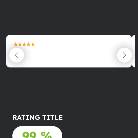
maximální spokojenost
22.06.2025
RATING TITLE
99 %