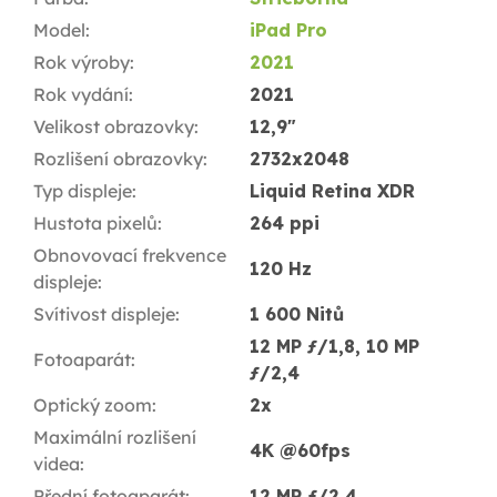
Model
:
iPad Pro
Rok výroby
:
2021
Rok vydání
:
2021
Velikost obrazovky
:
12,9"
Rozlišení obrazovky
:
2732x2048
Typ displeje
:
Liquid Retina XDR
Hustota pixelů
:
264 ppi
Obnovovací frekvence
120 Hz
displeje
:
Svítivost displeje
:
1 600 Nitů
12 MP ƒ/1,8, 10 MP
Fotoaparát
:
ƒ/2,4
Optický zoom
:
2x
Maximální rozlišení
4K @60fps
videa
:
Přední fotoaparát
:
12 MP ƒ/2,4