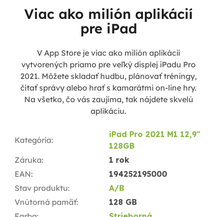
Viac ako milión aplikácií
pre iPad
V App Store je viac ako milión aplikácií
vytvorených priamo pre veľký displej iPadu Pro
2021. Môžete skladať hudbu, plánovať tréningy,
čítať správy alebo hrať s kamarátmi on-line hry.
Na všetko, čo vás zaujíma, tak nájdete skvelú
aplikáciu.
iPad Pro 2021 M1 12,9"
Kategória
:
128GB
Záruka
:
1 rok
EAN
:
194252195000
Stav produktu
:
A/B
Vnútorná pamäť
:
128 GB
Farba
:
Strieborná