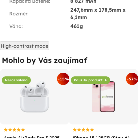
Kapacita Baterie
:
8 827 mAh
247,6mm x 178,5mm x
Rozměr
:
6,1mm
Váha
:
461g
High-contrast mode
Mohlo by Vás zaujímať
-15%
-57%
Nerozbaleno
Použitý produkt: A
Apple AirPods Pro 3 2025
iPhone 15 128GB (Stav A)