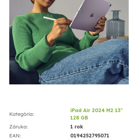
iPad Air 2024 M2 13"
Kategória
:
128 GB
Záruka
:
1 rok
EAN
:
0194252795071