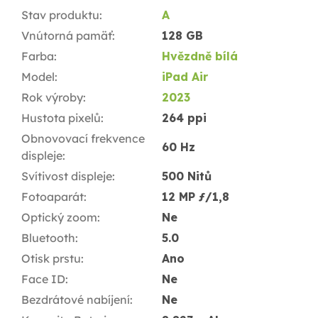
Stav produktu
:
A
Vnútorná pamäť
:
128 GB
Farba
:
Hvězdně bílá
Model
:
iPad Air
Rok výroby
:
2023
Hustota pixelů
:
264 ppi
Obnovovací frekvence
60 Hz
displeje
:
Svítivost displeje
:
500 Nitů
Fotoaparát
:
12 MP ƒ/1,8
Optický zoom
:
Ne
Bluetooth
:
5.0
Otisk prstu
:
Ano
Face ID
:
Ne
Bezdrátové nabíjení
:
Ne