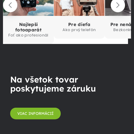
Najlepší
Pre dieťa
Pre nená
fotoaparát
Ako prvý telefón
Bezkonku
Foť ako profesionál
Na všetok tovar
poskytujeme záruku
VIAC INFORMÁCIÍ