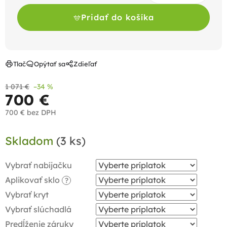
Pridať do košíka
Tlač
Opýtať sa
Zdieľať
1 071 €
–34 %
700 €
700 €
bez DPH
Jednotková
Skladom
(3 ks)
cena:
Vybrať nabíjačku
Aplikovať sklo
?
Vybrať kryt
Vybrať slúchadlá
Predĺženie záruky