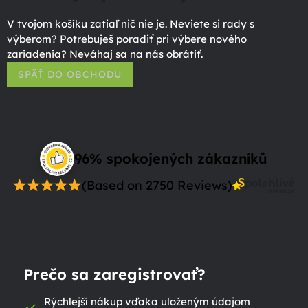
V tvojom košíku zatiaľ nič nie je. Neviete si rady s
výberom? Potrebuješ poradiť pri výbere nového
zariadenia? Neváhaj sa na nás obrátiť.
SPÄŤ DO OBCHODU
96% spokojených zákazníků
(Based on 2750 Reviews)
Prečo sa zaregistrovať?
Rýchlejší nákup vďaka uloženým údajom