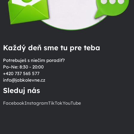
Každý deň sme tu pre teba
Potrebuješ s niečím poradiť?
Po–Ne: 8:30 - 20:00
+420 737 565 577
info
@
jabkolevne.cz
Sleduj nás
Facebook
Instagram
TikTok
YouTube