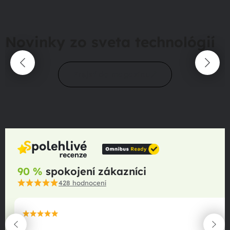
Novinky zo sveta technológií
Prejsť do magazínu
90 %
spokojení zákazníci
428
hodnocení
maximální spokojenost