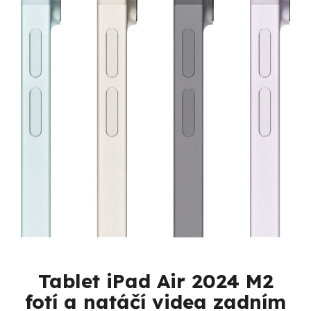
Tablet
iPad Air 2024 M2
fotí a natáčí videa
zadním