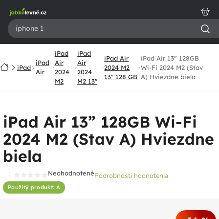
Prejsť
na
obsah
iPad
iPad
iPad Air
iPad Air 13” 128GB
iPad
Air
Air
Domov
iPad
2024 M2
Wi-Fi 2024 M2 (Stav
Air
2024
2024
13" 128 GB
A) Hviezdne biela
M2
M2 13"
iPad Air 13” 128GB Wi-Fi
2024 M2 (Stav A) Hviezdne
biela
Neohodnotené
Podrobnosti hodnotenia
Priemerné
Použitý produkt: A
hodnotenie
produktu
je