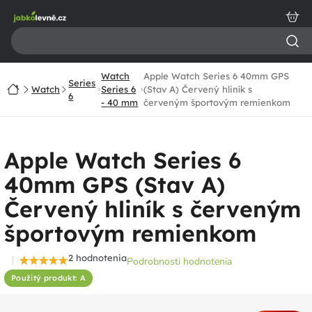
Prejsť
na
obsah
Watch
Apple Watch Series 6 40mm GPS
Series
Domov
Watch
Series 6
(Stav A) Červený hliník s
6
- 40 mm
červeným športovým remienkom
Apple Watch Series 6
40mm GPS (Stav A)
Červený hliník s červeným
športovým remienkom
2 hodnotenia
Podrobnosti hodnotenia
Priemerné
Použitý produkt: A
hodnotenie
produktu