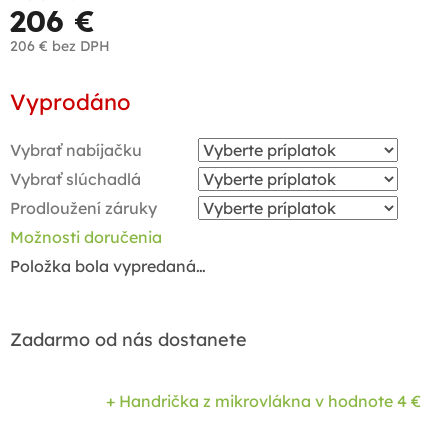
206 €
206 €
bez DPH
Jednotková
Vyprodáno
cena:
Vybrať nabíjačku
Vybrať slúchadlá
Prodloužení záruky
Možnosti doručenia
Položka bola vypredaná…
Zadarmo od nás dostanete
+ Handrička z mikrovlákna
v hodnote 4 €