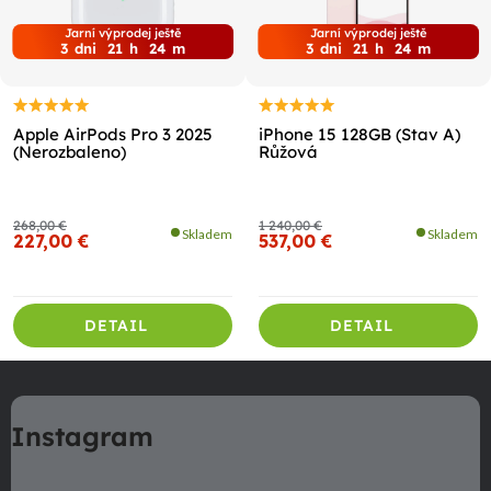
Jarní výprodej ještě
Jarní výprodej ještě
3
dni
21
h
24
m
3
dni
21
h
24
m
Apple AirPods Pro 3 2025
iPhone 15 128GB (Stav A)
(Nerozbaleno)
Růžová
268,00 €
1 240,00 €
Skladem
Skladem
227,00 €
537,00 €
DETAIL
DETAIL
Z
á
Instagram
p
ä