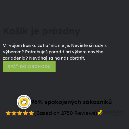
Košík je prázdny
V tvojom košíku zatiaľ nič nie je. Neviete si rady s
výberom? Potrebuješ poradiť pri výbere nového
zariadenia? Neváhaj sa na nás obrátiť.
SPÄŤ DO OBCHODU
96% spokojených zákazníků
(Based on 2750 Reviews)