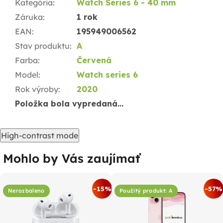
Kategória
:
Watch Series 6 - 40 mm
Záruka
:
1 rok
EAN
:
195949006562
Stav produktu
:
A
Farba
:
Červená
Model
:
Watch series 6
Rok výroby
:
2020
Položka bola vypredaná…
High-contrast mode
Mohlo by Vás zaujímať
-15%
-57%
Nerozbaleno
Použitý produkt: A