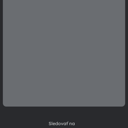
t
i
e
Sledovať na