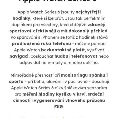
Apple Watch Series 6 jsou ty
nejchytřejší
hodinky
, které si lze přát. Jsou tak perfektním
doplňkem pro všechny, kteří chtějí žít
zdravěji
,
sportovat efektivněji
a mít
dokonalý přehled
.
Po spárování s iPhonem se totiž z hodinek stává
prodloužená ruka telefonu
– můžete pomocí
Apple Watch
bezkontaktně platit
, využívat
navigaci
, poslouchat
hudbu
i
telefonovat
nebo
odpovídat na e-maily a mnoho dalšího.
Mimořádné přesnosti při
monitoringu spánku i
sportu
– při běhu, plavání i v posilovně – dosahují
Apple Watch Series 6 díky špičkovým senzorům
pro
měření hladiny kyslíku v krvi
,
srdeční
činnosti
i
vygenerování vlnového průběhu
EKG
.