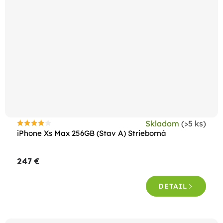
Skladom
(>5 ks)
Priemerné
iPhone Xs Max 256GB (Stav A) Strieborná
hodnotenie
produktu
247 €
je
4,4
DETAIL
z
5
hviezdičiek.