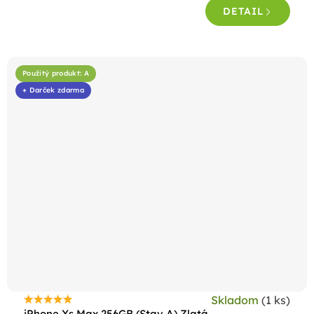
DETAIL
Použitý produkt: A
+ Darček zdarma
Skladom
(1 ks)
Priemerné
iPhone Xs Max 256GB (Stav A) Zlatá