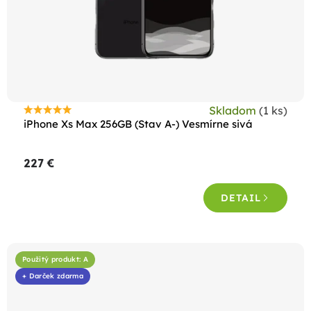
Skladom
(1 ks)
Priemerné
iPhone Xs Max 256GB (Stav A-) Vesmírne sivá
hodnotenie
produktu
227 €
je
4,8
DETAIL
z
5
hviezdičiek.
Použitý produkt: A
+ Darček zdarma