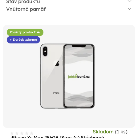
Stav produktu
Vnútorná pamäť
V
ý
Použitý produkt: A-
p
+ Darček zdarma
i
s
p
r
o
d
u
k
t
o
Skladom
(1 ks)
iPhone Xs Max 256GB (Stav A-) Strieborná