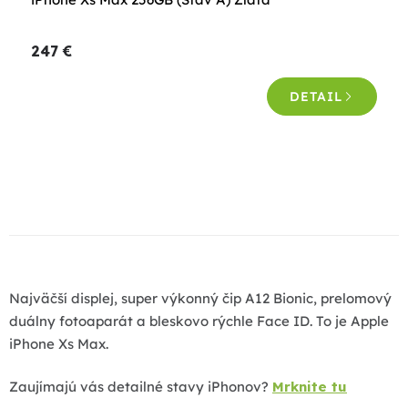
hodnotenie
produktu
247 €
je
5,0
DETAIL
z
5
hviezdičiek.
O
v
l
á
d
a
Najväčší displej, super výkonný čip A12 Bionic, prelomový
c
duálny fotoaparát a bleskovo rýchle Face ID. To je Apple
i
iPhone Xs Max.
e
p
Zaujímajú vás detailné stavy iPhonov?
Mrknite tu
r