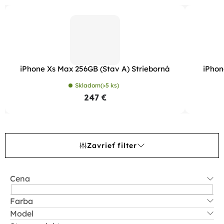
iPhone Xs Max 256GB (Stav A) Strieborná
iPhon
Skladom
(>5 ks)
247 €
Zavrieť filter
Cena
Farba
Model