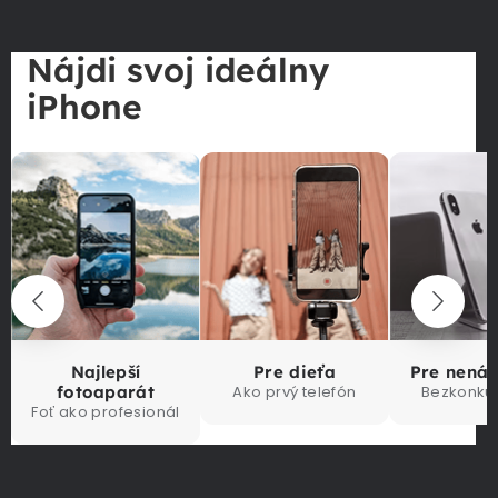
Nájdi svoj ideálny
iPhone
Najlepší
Pre dieťa
Pre nená
fotoaparát
Ako prvý telefón
Bezkonku
Foť ako profesionál