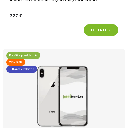
v
227 €
DETAIL
Použitý produkt: A-
21% DPH
+ Darček zdarma