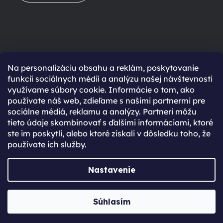
Na personalizáciu obsahu a reklám, poskytovanie
Ešte nemáte účet?
funkcií sociálnych médií a analýzu našej návštevnosti
využívame súbory cookie. Informácie o tom, ako
Rýchlejší nákup vďaka uloženým údajom
používate náš web, zdieľame s našimi partnermi pre
Prehľad o stave objednávky
sociálne médiá, reklamu a analýzy. Partneri môžu
tieto údaje skombinovať s ďalšími informáciami, ktoré
Kompletná história objednávok
ste im poskytli, alebo ktoré získali v dôsledku toho, že
Špeciálne akcie, novinky a zľavy pre registrovaných
používate ich služby.
REGISTROVAŤ SA
Nastavenie
Vytvoril Shoptet Premium
Súhlasím
Copyright 2026
JabkoLevně.sk
. Všetky práva vyhradené.