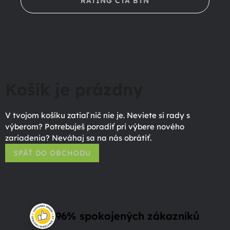
RATING CTA BTN
Košík je prázdny
V tvojom košíku zatiaľ nič nie je. Neviete si rady s
výberom? Potrebuješ poradiť pri výbere nového
zariadenia? Neváhaj sa na nás obrátiť.
SPÄŤ DO OBCHODU
96% spokojených zákazníků