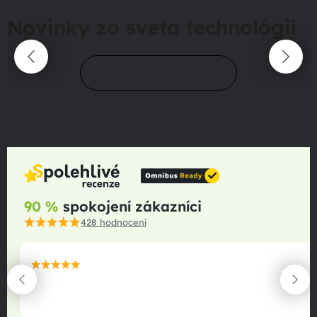
Novinky zo sveta technológií
Prejsť do magazínu
90 %
spokojení zákazníci
428
hodnocení
maximální spokojenost
22.06.2025