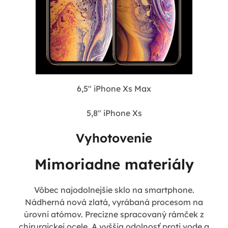
6,5" iPhone Xs Max
5,8" iPhone Xs
Vyhotovenie
Mimoriadne materiály
Vôbec najodolnejšie sklo na smartphone.
Nádherná nová zlatá, vyrábaná procesom na
úrovni atómov. Precízne spracovaný rámček z
chirurgickej ocele. A vyššia odolnosť proti vode a