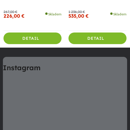
267,00 €
1 236,00 €
Skladem
Skladem
226,00 €
535,00 €
DETAIL
DETAIL
Z
á
Instagram
p
ä
t
i
e