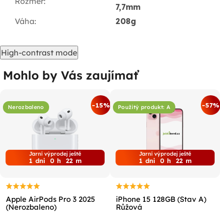
Rozměr
:
7,7mm
Váha
:
208g
High-contrast mode
Mohlo by Vás zaujímať
-15%
-57%
Nerozbaleno
Použitý produkt: A
Jarní výprodej ještě
Jarní výprodej ještě
1
dni
0
h
22
m
1
dni
0
h
22
m
Apple AirPods Pro 3 2025
iPhone 15 128GB (Stav A)
(Nerozbaleno)
Růžová