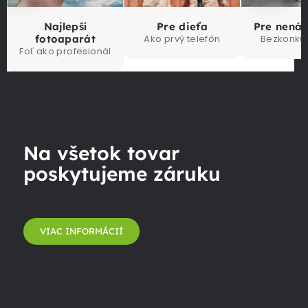
Najlepší
Pre dieťa
Pre nená
fotoaparát
Ako prvý telefón
Bezkonku
Foť ako profesionál
Na všetok tovar
poskytujeme záruku
VIAC INFORMÁCIÍ