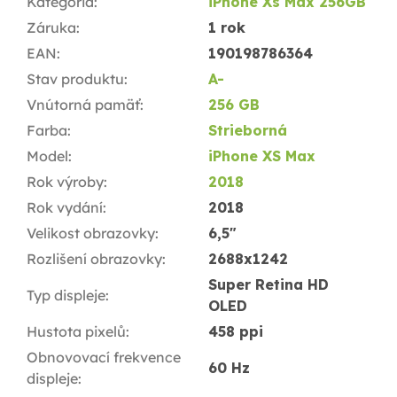
Kategória
:
iPhone Xs Max 256GB
Záruka
:
1 rok
EAN
:
190198786364
Stav produktu
:
A-
Vnútorná pamäť
:
256 GB
Farba
:
Strieborná
Model
:
iPhone XS Max
Rok výroby
:
2018
Rok vydání
:
2018
Velikost obrazovky
:
6,5"
Rozlišení obrazovky
:
2688x1242
Super Retina HD
Typ displeje
:
OLED
Hustota pixelů
:
458 ppi
Obnovovací frekvence
60 Hz
displeje
: