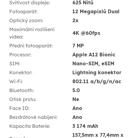
Svítivost displeje
:
625 Nitů
Fotoaparát
:
12 Megapixlů Dual
Optický zoom
:
2x
Maximální rozlišení
4K @60fps
videa
:
Přední fotoaparát
:
7 MP
Procesor
:
Apple A12 Bionic
SIM
:
Nano-SIM, eSIM
Konektor
:
Lightning konektor
Wi-Fi
:
802.11 a/b/g/n/ac
Bluetooth
:
5.0
Otisk prstu
:
Ne
Face ID
:
Ano
Bezdrátové nabíjení
:
Ano
Kapacita Baterie
:
3 174 mAh
157,5mm x 77,4mm x