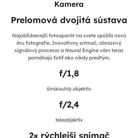
Kamera
Prelomová dvojitá sústava
Najobľúbenejší fotoaparát na svete spúšťa novú
éru fotografie. Inovatívny snímač, obrazový
signálový procesor a Neural Engine vám teraz
pomáhajú fotiť ako nikdy predtým.
f/1,8
širokouhlý objektív
f/2,4
teleobjektív
2× rýchlejší snímač