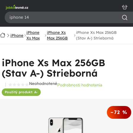
Prejsť
na
obsah
iPhone
iPhone Xs
iPhone Xs Max 256GB
Domov
iPhone
Xs Max
Max 256GB
(Stav A-) Strieborná
iPhone Xs Max 256GB
(Stav A-) Strieborná
Neohodnotené
Podrobnosti hodnotenia
Priemerné
Použitý produkt: A-
hodnotenie
produktu
je
–72 %
0,0
z
5