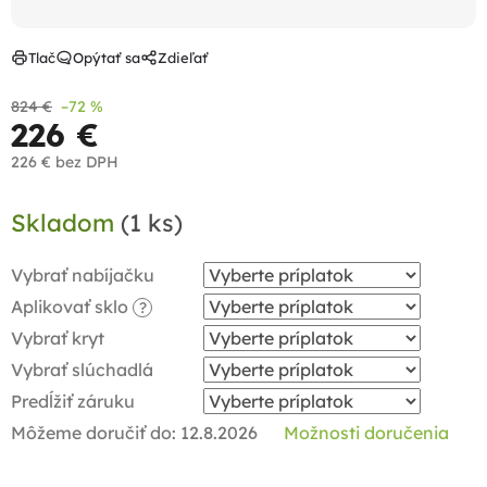
Tlač
Opýtať sa
Zdieľať
824 €
–72 %
226 €
226 €
bez DPH
Jednotková
Skladom
(1 ks)
cena:
Vybrať nabíjačku
Aplikovať sklo
?
Vybrať kryt
Vybrať slúchadlá
Predĺžiť záruku
Môžeme doručiť do:
12.8.2026
Možnosti doručenia