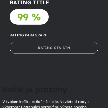
RATING TITLE
99 %
RATING PARAGRAPH
RATING CTA BTN
Košík je prázdny
V tvojom košíku zatiaľ nič nie je. Neviete si rady s
výberom? Potrebuješ poradiť pri výbere nového