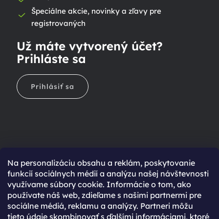
Špeciálne akcie, novinky a zľavy pre
registrovaných
Už máte vytvorený účet?
Prihláste sa
Prihlásiť sa
Na personalizáciu obsahu a reklám, poskytovanie
Ešte nemáte účet?
funkcií sociálnych médií a analýzu našej návštevnosti
využívame súbory cookie. Informácie o tom, ako
Rýchlejší nákup vďaka uloženým údajom
používate náš web, zdieľame s našimi partnermi pre
Prehľad o stave objednávky
sociálne médiá, reklamu a analýzy. Partneri môžu
tieto údaje skombinovať s ďalšími informáciami, ktoré
Kompletná história objednávok