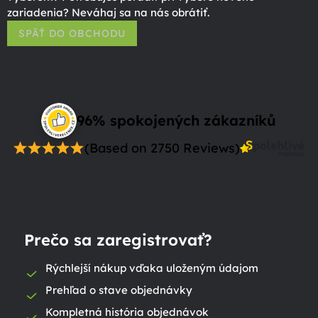
zariadenia? Neváhaj sa na nás obrátiť.
SPÄŤ DO OBCHODU
96% spokojených zákazníků
(Based on 2750 Reviews)
Prečo sa zaregistrovať?
Rýchlejší nákup vďaka uloženým údajom
Prehľad o stave objednávky
Kompletná história objednávok