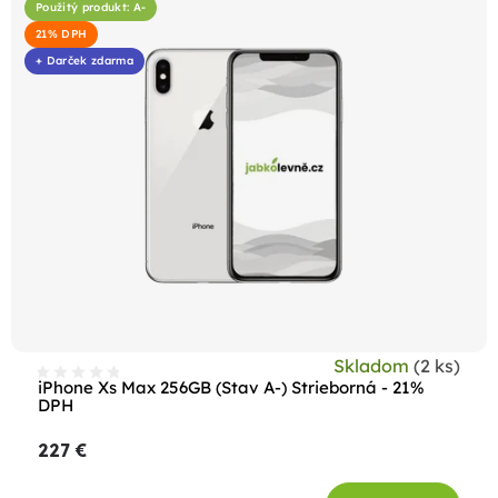
Použitý produkt: A-
21% DPH
+ Darček zdarma
Skladom
(2 ks)
iPhone Xs Max 256GB (Stav A-) Strieborná - 21%
DPH
227 €