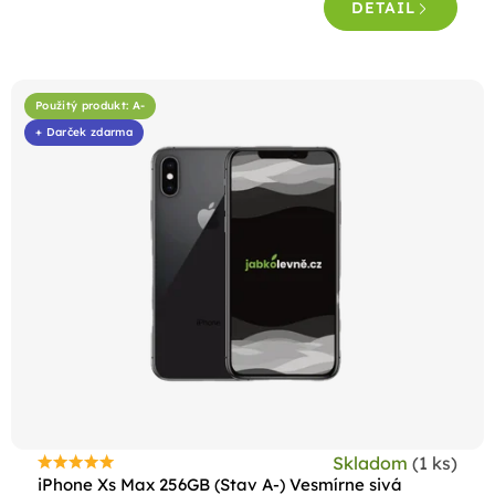
DETAIL
Použitý produkt: A-
+ Darček zdarma
Skladom
(1 ks)
Priemerné
iPhone Xs Max 256GB (Stav A-) Vesmírne sivá