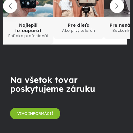
Najlepší
Pre dieťa
Pre nená
fotoaparát
Ako prvý telefón
Bezkonku
Foť ako profesionál
Na všetok tovar
poskytujeme záruku
VIAC INFORMÁCIÍ