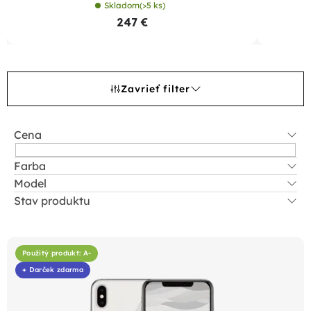
Skladom
(>5 ks)
247 €
Zavrieť filter
Cena
Farba
Model
Stav produktu
V
ý
Použitý produkt: A-
p
+ Darček zdarma
i
s