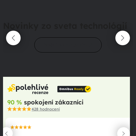
Novinky zo sveta technológií
Prejsť do magazínu
90 %
spokojení zákazníci
428
hodnocení
maximální spokojenost