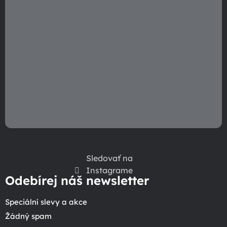
v
k
y
v
ý
p
i
s
u
Sledovať na
Instagrame
Odebírej náš newsletter
Speciální slevy a akce
Žádný spam