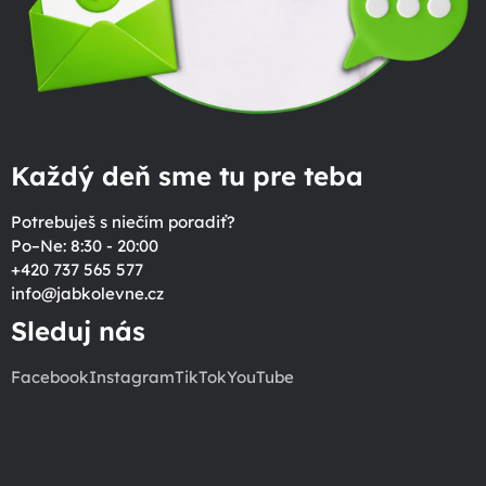
Každý deň sme tu pre teba
Potrebuješ s niečím poradiť?
Po–Ne: 8:30 - 20:00
+420 737 565 577
info
@
jabkolevne.cz
Sleduj nás
Facebook
Instagram
TikTok
YouTube