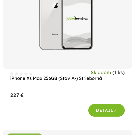
p
r
o
d
u
k
t
o
Skladom
(1 ks)
v
iPhone Xs Max 256GB (Stav A-) Strieborná
227 €
DETAIL